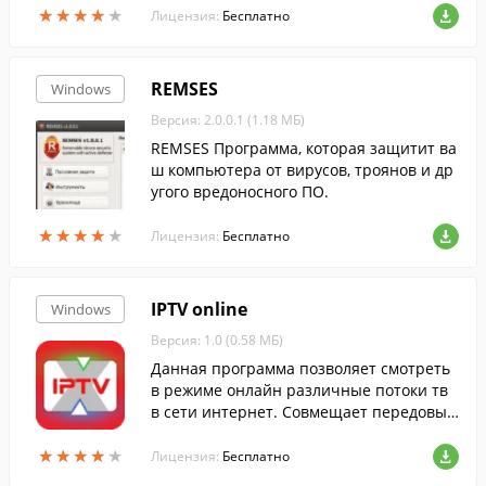
★
★
★
★
★
★
★
★
★
★
вей, вирусов и программ-шпионов.
Лицензия:
Бесплатно
REMSES
Windows
Версия: 2.0.0.1 (1.18 МБ)
REMSES Программа, которая защитит ва
ш компьютера от вирусов, троянов и др
угого вредоносного ПО.
★
★
★
★
★
★
★
★
★
★
Лицензия:
Бесплатно
IPTV online
Windows
Версия: 1.0 (0.58 МБ)
Данная программа позволяет смотреть
в режиме онлайн различные потоки тв
в сети интернет. Совмещает передовые
технологии передачи изображения.
★
★
★
★
★
★
★
★
★
★
Лицензия:
Бесплатно