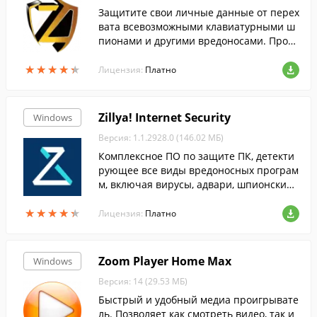
Защитите свои личные данные от перех
вата всевозможными клавиатурными ш
пионами и другими вредоносами. Прогр
амма обладает очень простым и понятн
★
★
★
★
★
★
★
★
★
★
ым интерфейсом, обеспечивает высоки
Лицензия:
Платно
й уровень защиты и совместима с боль
шинством антивирусных ПО.
Zillya! Internet Security
Windows
Версия: 1.1.2928.0 (146.02 МБ)
Комплексное ПО по защите ПК, детекти
рующее все виды вредоносных програм
м, включая вирусы, адвари, шпионские
программы, руткиты и трояны.
★
★
★
★
★
★
★
★
★
★
Лицензия:
Платно
Zoom Player Home Max
Windows
Версия: 14 (29.53 МБ)
Быстрый и удобный медиа проигрывате
ль. Позволяет как смотреть видео, так и