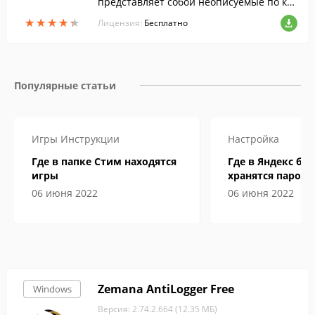
представляет собой неописуемые по кр
асоте ночные окрестности Тристрама.
★
★
★
★
★
★
★
★
★
★
Лицензия:
Бесплатно
Популярные статьи
Игры
Инструкции
Настройка
Где в папке Стим находятся
Где в Яндекс бр
игры
хранятся пароли
06 июня 2022
06 июня 2022
Zemana AntiLogger Free
Windows
Версия: 2.74.2.664 (12.35 МБ)