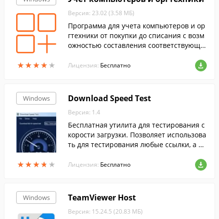
Версия: 23.02 (3.58 МБ)
Программа для учета компьютеров и ор
гтехники от покупки до списания с возм
ожностью составления соответствующи
х актов и всевозможных отчетов.
★
★
★
★
★
★
★
★
★
★
Лицензия:
Бесплатно
Download Speed Test
Windows
Версия: 1.4
Бесплатная утилита для тестирования с
корости загрузки. Позволяет использова
ть для тестирования любые ссылки, а та
к же специальные сервера.
★
★
★
★
★
★
★
★
★
★
Лицензия:
Бесплатно
TeamViewer Host
Windows
Версия: 15.24.5 (20.83 МБ)