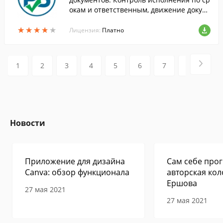
окам и ответственным, движение докум
ентов: кто что когда взял и вернул.
★
★
★
★
★
★
★
★
★
★
Лицензия:
Платно
1
2
3
4
5
6
7
8
9
Новости
Приложение для дизайна
Сам себе прог
Canva: обзор функционала
авторская кол
Ершова
27 мая 2021
27 мая 2021