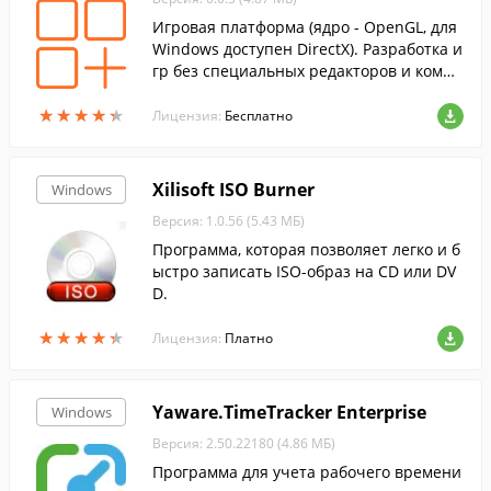
Игровая платформа (ядро - OpenGL, для
Windows доступен DirectX). Разработка и
гр без специальных редакторов и компи
ляторов, писать исходный код можно в л
★
★
★
★
★
★
★
★
★
★
юбом текстовом редакторе.
Лицензия:
Бесплатно
Xilisoft ISO Burner
Windows
Версия: 1.0.56 (5.43 МБ)
Программа, которая позволяет легко и б
ыстро записать ISO-образ на CD или DV
D.
★
★
★
★
★
★
★
★
★
★
Лицензия:
Платно
Yaware.TimeTracker Enterprise
Windows
Версия: 2.50.22180 (4.86 МБ)
Программа для учета рабочего времени