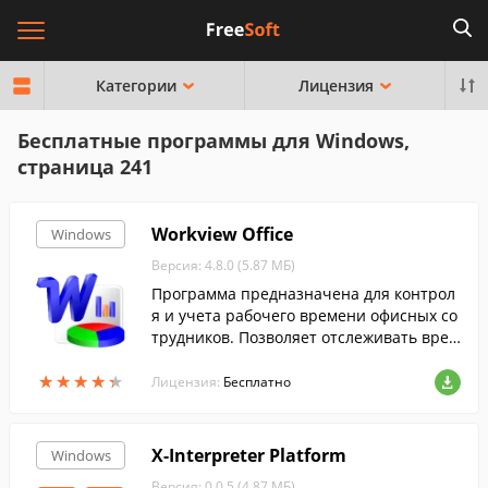
Категории
Лицензия
Бесплатные программы для Windows,
страница 241
Workview Office
Windows
Версия: 4.8.0 (5.87 МБ)
Программа предназначена для контрол
я и учета рабочего времени офисных со
трудников. Позволяет отслеживать врем
я проведенное сотрудниками за компью
★
★
★
★
★
★
★
★
★
★
терами, активность их работы и пр.
Лицензия:
Бесплатно
X-Interpreter Platform
Windows
Версия: 0.0.5 (4.87 МБ)