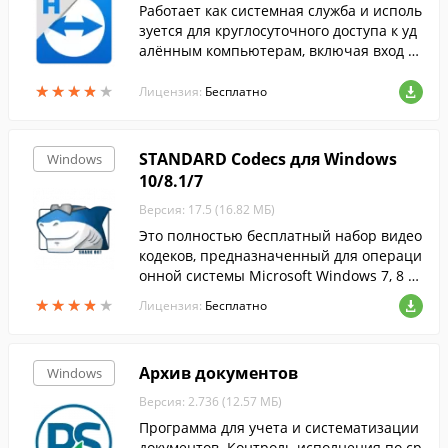
Работает как системная служба и исполь
зуется для круглосуточного доступа к уд
алённым компьютерам, включая вход в
систему/выход из системы и удалённую
★
★
★
★
★
★
★
★
★
★
перезагрузку....
Лицензия:
Бесплатно
STANDARD Codecs для Windows
Windows
10/8.1/7
Версия: 17.5 (16.82 МБ)
Это полностью бесплатный набор видео
кодеков, предназначенный для операци
онной системы Microsoft Windows 7, 8 и
10.
★
★
★
★
★
★
★
★
★
★
Лицензия:
Бесплатно
Архив документов
Windows
Версия: 2.736 (12.57 МБ)
Программа для учета и систематизации
документов. Контроль исполнения по ср