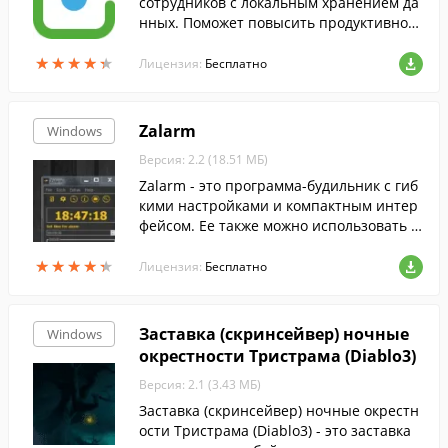
сотрудников с локальным хранением да
нных. Поможет повысить продуктивност
ь сотрудников и персонала.
★
★
★
★
★
★
★
★
★
★
Лицензия:
Бесплатно
Zalarm
Windows
Версия: 2.2 (18.51 МБ)
Zalarm - это программа-будильник с гиб
кими настройками и компактным интер
фейсом. Ее также можно использовать в
качестве напоминалки или секундомер
★
★
★
★
★
★
★
★
★
★
а.
Лицензия:
Бесплатно
Заставка (скринсейвер) ночные
Windows
окрестности Тристрама (Diablo3)
Версия: 2.1 (3.43 МБ)
Заставка (скринсейвер) ночные окрестн
ости Тристрама (Diablo3) - это заставка