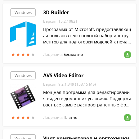
3D Builder
Windows
Версия: 15.2.10821
Программа от Microsoft, предоставляющ
ая пользователю полный набор инстру
ментов для подготовки моделей к печат
и на 3D-принтере.
★
★
★
★
★
★
★
★
★
★
Лицензия:
Бесплатно
AVS Video Editor
Windows
Версия: 9.2.1.349 (158.15 МБ)
Мощная программа для редактировани
я видео в домашних условиях. Поддержи
вает все самые распространенные фор
маты, содержим большую коллекцию ра
★
★
★
★
★
★
★
★
★
★
знообразных эффектов....
Лицензия:
Платно
Учет компьютеров и оргтехники
Windows