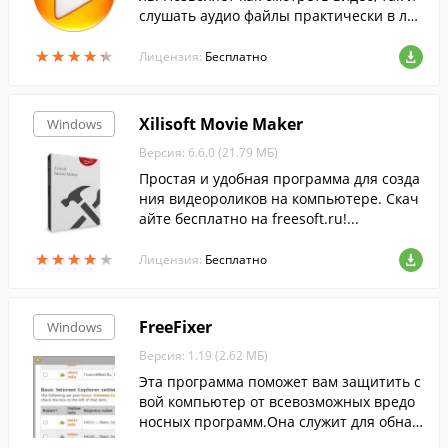
слушать аудио файлы практически в лю
бых форматах....
★
★
★
★
★
★
★
★
★
★
Лицензия:
Бесплатно
Xilisoft Movie Maker
Windows
Версия: 6.6.0 (21.79 МБ)
Простая и удобная программа для созда
ния видеороликов на компьютере. Скач
айте бесплатно на freesoft.ru!...
★
★
★
★
★
★
★
★
★
★
Лицензия:
Бесплатно
FreeFixer
Windows
Версия: 1.19 (2.62 МБ)
Эта программа поможет вам защитить с
вой компьютер от всевозможных вредо
носных программ.Она служит для обнар
ужения троянов, рекламных блоков, чер