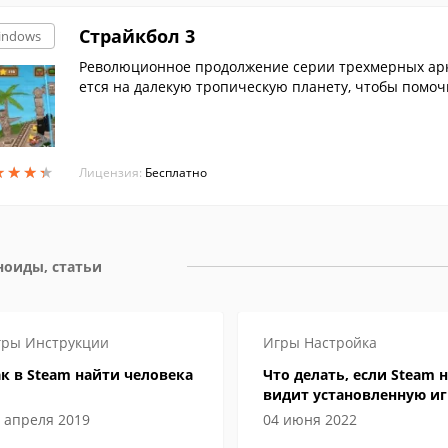
Страйкбол 3
indows
Революционное продолжение серии трехмерных арк
ется на далекую тропическую планету, чтобы помоч
ором и его приспешниками. С помощью энергетичес
ые объекты, сражаться с врагами и ловить золотые 
усы и улучшения, купить на них дополнительное ор
★
★
★
★
★
★
★
★
Лицензия:
Бесплатно
ноиды, статьи
гры
Инструкции
Игры
Настройка
к в Steam найти человека
Что делать, если Steam н
видит установленную иг
 апреля 2019
04 июня 2022