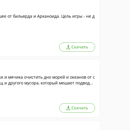
шее от бильярда и Арканоида. Цель игры - не д
Скачать
и и мячика очистить дно морей и океанов от с
щ и другого мусора, который мешает подводн
 для всех любителей необычных и красочных и
ллипса и дополнительные мини-аркады придутс
Скачать