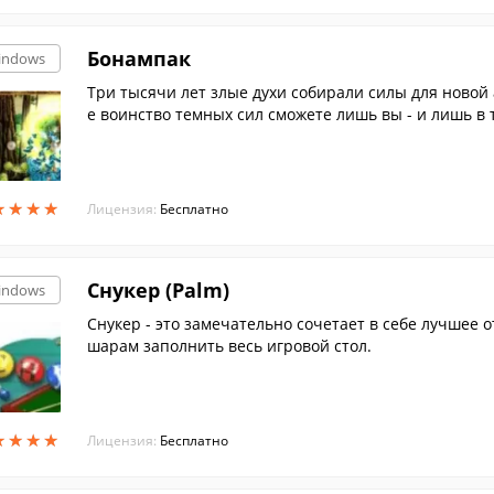
Бонампак
indows
Три тысячи лет злые духи собирали силы для новой
е воинство темных сил сможете лишь вы - и лишь в 
л. Чтобы добраться до него, вам нужно разбить пр
етных блоков и победить в честной схватке могущес
★
★
★
★
★
★
★
★
Лицензия:
Бесплатно
Cнукер (Palm)
indows
Снукер - это замечательно сочетает в себе лучшее о
шарам заполнить весь игровой стол.
★
★
★
★
★
★
★
★
Лицензия:
Бесплатно