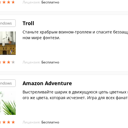
★
★
★
★
★
★
★
★
Лицензия:
Бесплатно
Troll
indows
Станьте храбрым воином-троллем и спасите беззащ
ном мире фэнтези.
★
★
★
★
★
★
★
★
Лицензия:
Бесплатно
Amazon Adventure
indows
Выстреливайте шарик в движущуюся цепь цветных ш
ого же цвета, которая исчезнет. Игра для всех фан
м - БЕСПЛАТНО, 60 захватывающих уровней, 15 крут
★
★
★
★
★
★
★
★
Лицензия:
Бесплатно