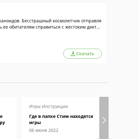
аноидов. Бесстрашный космолетчик отправля
ь ее обитателям справиться с жестоким диктат
кого шара пилот будет разрушать самые разн
звезды, которые потом можно обменять на бон
ужие и броню.
Скачать
Игры
Инструкции
Игры
Инст
е
Где в папке Стим находятся
Как в Ste
ру
игры
и ник?
06 июня 2022
29 апреля