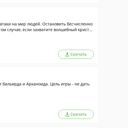
 атаки на мир людей. Остановить бесчисленно
том случае, если захватите волшебный кристал
и помощи ракетки и мячика множество разноцв
твенных врагов.
Скачать
т бильярда и Арканоида. Цель игры - не дать
Скачать