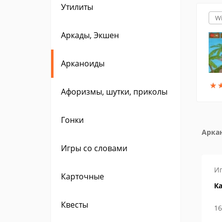
Утилиты
W
Аркады, Экшен
Арканоиды
★
★
Афоризмы, шутки, приколы
Гонки
Арка
Игры со словами
Игры
Инструкции
И
Карточные
м находятся
Как в Steam сменить логин
Ка
и ник?
Квесты
29 апреля 2019
16