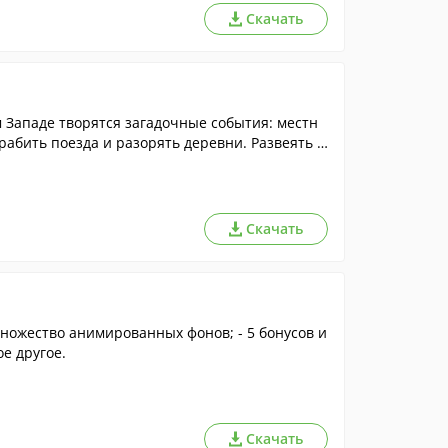
Скачать
 Западе творятся загадочные события: местн
абить поезда и разорять деревни. Развеять з
кой и мячиком, чтобы уничтожить волшебные
все иллюзии, созданные шаманом. Справиться
ная сообразительность.
Скачать
и множество анимированных фонов; - 5 бонусов и
е другое.
Скачать