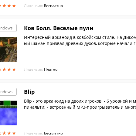
ь.
★
★
★
★
★
★
★
★
Лицензия:
Бесплатно
Ков Болл. Веселые пули
indows
Интересный арканоид в ковбойском стиле. На Диком
ый шаман призвал древних духов, которые начали гр
лые чары под силу только вам. Вооружайтесь ракет
фишки в виде всевозможных предметов и развеять 
с этой задачей вам помогут бонусы и ваша собствен
★
★
★
★
★
★
★
★
Лицензия:
Платно
Blip
indows
Blip - это арканоид на двоих игроков: - 6 уровней 
пинальти; - встроенный MP3-проигрыватель и много
★
★
★
★
★
★
★
★
Лицензия:
Бесплатно