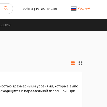
Русский
ВОЙТИ
|
РЕГИСТРАЦИЯ
ОБЗОРЫ
лностью трехмерными уровнями, которые выпо
находящихся в параллельной вселенной. При п
тоит спасти животных и растения загадочной
дыры. В выполнении этой миссии вам поможет
сы, придающие игре особую привлекательност