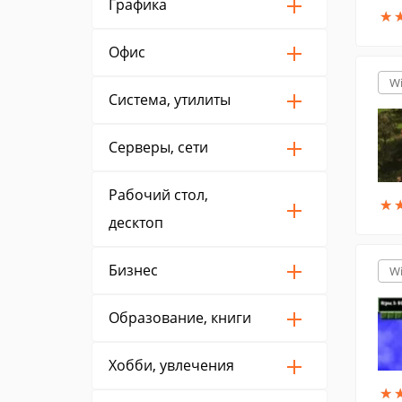
Графика
★
★
Офис
W
Система, утилиты
Серверы, сети
Рабочий стол,
★
★
десктоп
Бизнес
W
Образование, книги
Хобби, увлечения
★
★