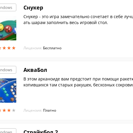
Cнукер
indows
Cнукер - это игра замечательно сочетает в себе луч
ать шарам заполнить весь игровой стол.
★
★
★
★
★
★
★
★
Лицензия:
Бесплатно
АкваБол
indows
В этом арканоиде вам предстоит при помощи ракетк
копившихся там старых ракушек, бесхозных сокрови
ым жителям. "АкваБол" станет настоящей находкой
гр. Нестандартные фишки, игровое поле в форме э
я по вкусу и взрослым, и детям.
★
★
★
★
★
★
★
★
Лицензия:
Платно
Страйкбол 2
indows