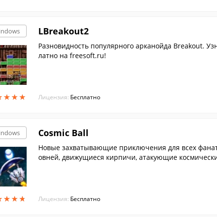
LBreakout2
indows
Разновидность популярного арканойда Breakout. Уз
латно на freesoft.ru!
★
★
★
★
★
★
★
★
Лицензия:
Бесплатно
Cosmic Ball
indows
Новые захватывающие приключения для всех фанат
овней, движущиеся кирпичи, атакующие космические
ьи.
★
★
★
★
★
★
★
★
Лицензия:
Бесплатно