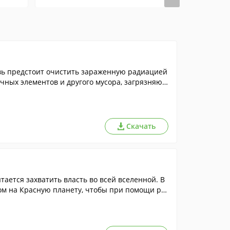
вь предстоит очистить зараженную радиацией
чных элементов и другого мусора, загрязняю
нее, а игровой процесс интереснее. Среди ящ
еть всевозможные хитросплетения труб, а вр
Скачать
ется захватить власть во всей вселенной. В
ом на Красную планету, чтобы при помощи ра
ных киборгов и превратить в космическую пы
инамичных уровней и множество увлекательных