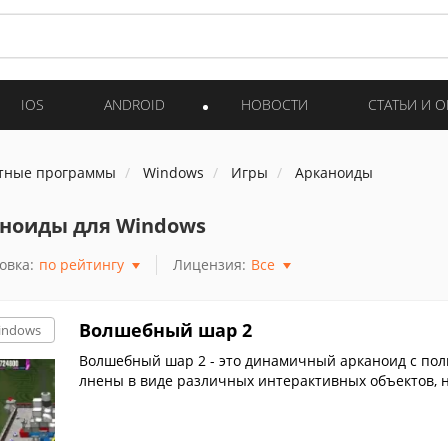
IOS
ANDROID
НОВОСТИ
СТАТЬИ И 
тные программы
Windows
Игры
Арканоиды
ноиды для Windows
овка:
по рейтингу
Лицензия:
Все
Волшебный шар 2
indows
Волшебный шар 2 - это динамичный арканоид с по
лнены в виде различных интерактивных объектов, 
омощи небольшого космического челнока вам предс
планеты от гибели в гравитационном поле черной 
небольшой зонд-разведчик и многочисленные бону