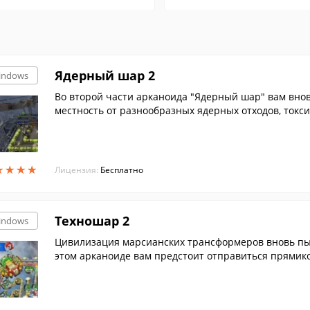
Ядерный шар 2
indows
Во второй части арканоида "Ядерный шар" вам вно
местность от разнообразных ядерных отходов, токси
щего мир. Графика стала ярче, дизайн уровней слож
иков с радиоактивными отходами теперь можно увид
едоносные бонусы стали опаснее.
★
★
★
★
★
★
★
★
Лицензия:
Бесплатно
Техношар 2
indows
Цивилизация марсианских трансформеров вновь пыта
этом арканоиде вам предстоит отправиться прямик
кетки и мячика уничтожить главную базу смертонос
ль армии механических монстров. Впереди - 150 д
сражений с чрезвычайно опасными противниками.