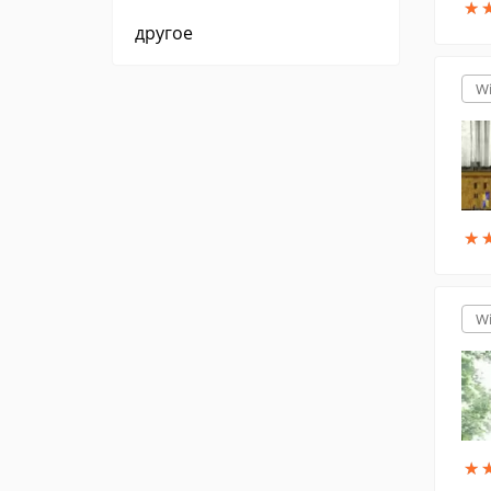
★
★
другое
W
★
★
W
★
★