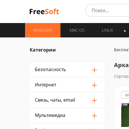
WINDOWS
MAC OS
LINUX
Категории
Беспла
Арка
Безопасность
Сортир
Интернет
W
Связь, чаты, email
Мультимедиа