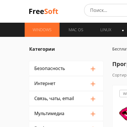
WINDOWS
MAC OS
LINUX
Категории
Беспла
Прог
Безопасность
Сортир
Интернет
W
Связь, чаты, email
Мультимедиа