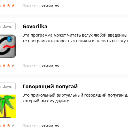
★
★
★
★
★
★
★
★
Лицензия:
Бесплатно
Govorilka
indows
Эта программа может читать вслух любой введенны
те настраивать скорость чтения и изменять высоту 
★
★
★
★
★
★
★
★
Лицензия:
Бесплатно
Говорящий попугай
indows
Это прикольный виртуальный говорящий попугай дл
который вы ему дадите.
★
★
★
★
★
★
★
★
Лицензия:
Бесплатно