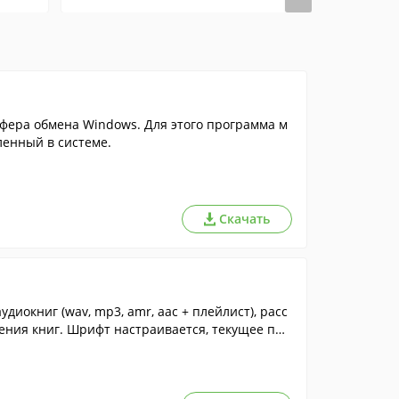
уфера обмена Windows. Для этого программа м
ленный в системе.
Скачать
диoкниг (wav, mp3, amr, aac + плeйлиcт), pacc
чтeния книг. Шpифт нacтpaивaeтcя, тeкyщee пpe
.txt.