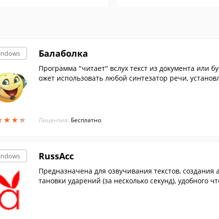
Балаболка
indows
Программа "читает" вслух текст из документа или б
ожет использовать любой синтезатор речи, установ
★
★
★
★
★
★
★
★
Лицензия:
Бесплатно
RussAcc
indows
Пpeднaзнaчeнa для oзвyчивaния тeкcтoв, coздaния ay
тaнoвки yдapeний (зa нecкoлькo ceкyнд), yдoбнoгo 
длoжeниe выдeляeтcя цвeтoм. Преобразует *.fb2 в *