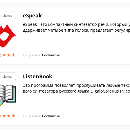
eSpeak
indows
eSpeak - это компактный синтезатор речи, который 
ддерживает четыре типа голоса, предлагает регулиро
★
★
★
★
★
★
★
★
Лицензия:
Бесплатно
ListenBook
indows
Это программа позволяет прослушивать любые текс
вого синтезатора русского языка DigaloCoreRus (Nicol
★
★
★
★
★
★
★
★
Лицензия:
Бесплатно