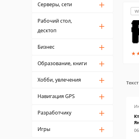
Серверы, сети
W
Рабочий стол,
десктоп
Бизнес
★
★
Образование, книги
Хобби, увлечения
Текст
Навигация GPS
Настройка
И
Разработчику
рофон в
Как включить
Кт
демонстрацию экрана в
Я
Игры
Discord
14 мая 2019
06