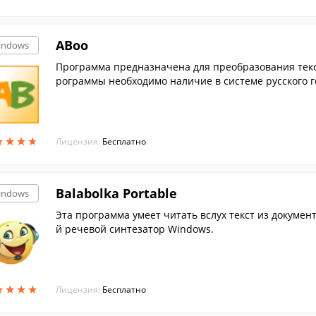
ABoo
indows
Программа предназначена для преобразования текс
рограммы необходимо наличие в системе русского г
★
★
★
★
★
★
★
★
Лицензия:
Бесплатно
Balabolka Portable
indows
Эта программа умеет читать вслух текст из докумен
й речевой синтезатор Windows.
★
★
★
★
★
★
★
★
Лицензия:
Бесплатно