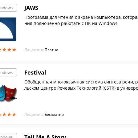
JAWS
indows
Программа для чтения с экрана компьютера, котор
ния полноценно работать с ПК на Windows.
★
★
★
★
★
★
★
★
Лицензия:
Платно
Festival
indows
Обобщенная многоязычная система синтеза речи, р
льском Центре Речевых Технологий (CSTR) в универс
★
★
★
★
★
★
★
★
Лицензия:
Бесплатно
Tell Me A Story
indows