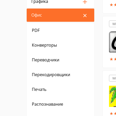
Графика
★
★
Офис
W
PDF
Конверторы
★
★
Переводчики
Перекодировщики
W
Печать
Распознавание
★
★