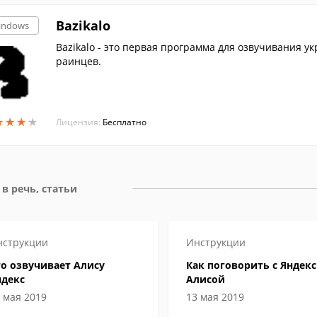
Bazikalo
indows
Bazikalо - это первая программа для озвучивания ук
раинцев.
★
★
★
★
★
★
★
★
Лицензия:
Бесплатно
 в речь, статьи
нструкции
Инструкции
о озвучивает Алису
Как поговорить с Яндекс
ндекс
Алисой
 мая 2019
13 мая 2019