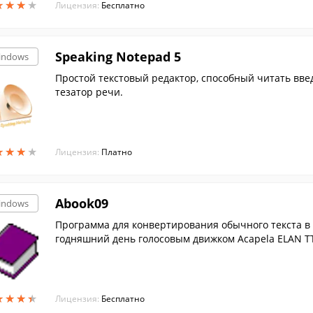
★
★
★
★
★
★
★
★
Лицензия:
Бесплатно
Speaking Notepad 5
indows
Простой текстовый редактор, способный читать вве
тезатор речи.
★
★
★
★
★
★
★
★
Лицензия:
Платно
Abook09
indows
Программа для конвертирования обычного текста в 
годняшний день голосовым движком Acapela ELAN TTS 
зволяющим записывать с огромной скоростью без п
★
★
★
★
★
★
★
★
Лицензия:
Бесплатно