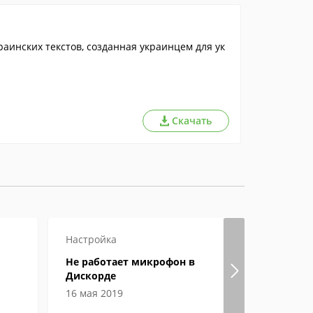
раинских текстов, созданная украинцем для ук
Скачать
Настройка
Настройка
Не работает микрофон в
Как вклю
Дискорде
демонстр
Discord
16 мая 2019
14 мая 201