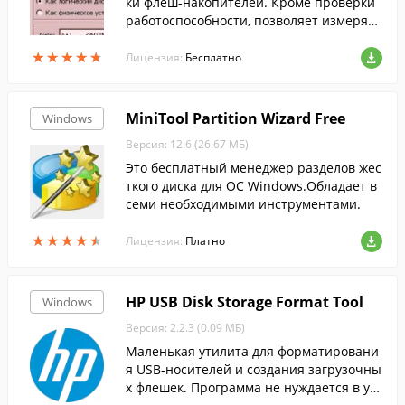
ки флеш-накопителей. Кроме проверки
работоспособности, позволяет измерять
мгновенную скорость чтения и записи,
★
★
★
★
★
★
★
★
★
★
редактировать информацию о разделах,
Лицензия:
Бесплатно
сохранять и восстанавливать полные об
разы разделов и всего диска, образ глав
ного загрузчика, проводить полное стир
MiniTool Partition Wizard Free
Windows
ание содержимого.
Версия: 12.6 (26.67 МБ)
Это бесплатный менеджер разделов жес
ткого диска для ОС Windows.Обладает в
семи необходимыми инструментами.
★
★
★
★
★
★
★
★
★
★
Лицензия:
Платно
HP USB Disk Storage Format Tool
Windows
Версия: 2.2.3 (0.09 МБ)
Маленькая утилита для форматировани
я USB-носителей и создания загрузочны
х флешек. Программа не нуждается в уст