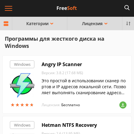
Категории
Лицензия
Программы для жесткого диска на
Windows
Angry IP Scanner
Windows
Версия: 3.8.2 (17.68 МБ)
Это простой в использовании сканер по
ртов и IP адресов локальной сети. Позво
ляет выполнять сканирование адресов
в зад...
★
★
★
★
★
★
★
★
★
★
Лицензия:
Бесплатно
Hetman NTFS Recovery
Windows
Версия: 2.6 (13.95 МБ)