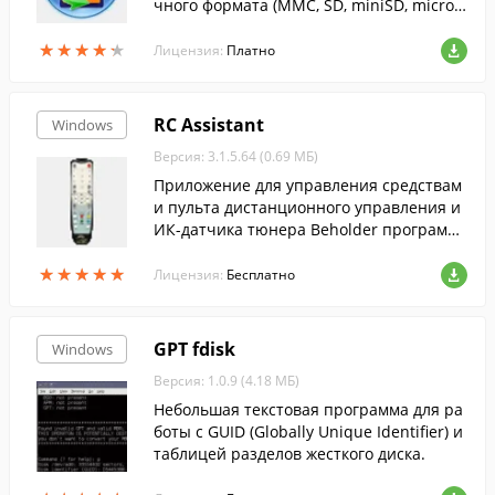
чного формата (MMC, SD, miniSD, microS
D и пр.).
★
★
★
★
★
★
★
★
★
★
Лицензия:
Платно
RC Assistant
Windows
Версия: 3.1.5.64 (0.69 МБ)
Приложение для управления средствам
и пульта дистанционного управления и
ИК-датчика тюнера Beholder программа
ми, поддерживающими подключение к
★
★
★
★
★
★
★
★
★
★
WinLIRC.
Лицензия:
Бесплатно
GPT fdisk
Windows
Версия: 1.0.9 (4.18 МБ)
Небольшая текстовая программа для ра
боты с GUID (Globally Unique Identifier) и
таблицей разделов жесткого диска.