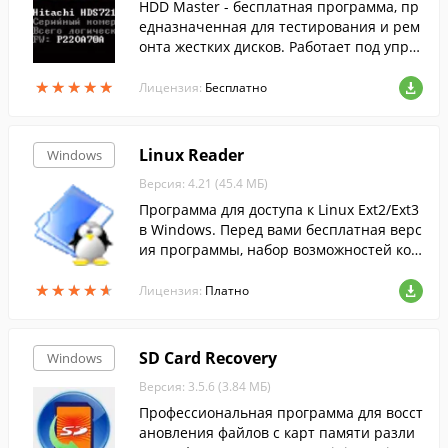
HDD Master - бесплатная программа, пр
едназначенная для тестирования и рем
онта жестких дисков. Работает под упра
влением ОС Microsoft Windows 2000/XP
★
★
★
★
★
★
★
★
★
★
в консольном режиме, чем достигается
Лицензия:
Бесплатно
высокая скорость и малый размер прог
раммы.
Linux Reader
Windows
Версия: 4.21 (45.4 МБ)
Программа для доступа к Linux Ext2/Ext3
в Windows. Перед вами бесплатная верс
ия программы, набор возможностей кот
орой ограничен.
★
★
★
★
★
★
★
★
★
★
Лицензия:
Платно
SD Card Recovery
Windows
Версия: 3.5.6 (3.84 МБ)
Профессиональная программа для восст
ановления файлов с карт памяти разли