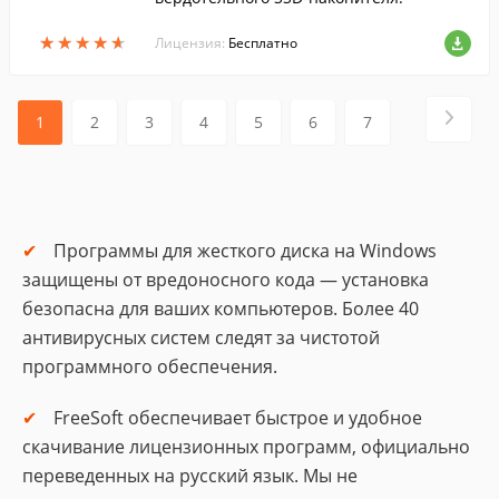
★
★
★
★
★
★
★
★
★
★
Лицензия:
Бесплатно
1
2
3
4
5
6
7
Программы для жесткого диска на Windows
защищены от вредоносного кода — установка
безопасна для ваших компьютеров. Более 40
антивирусных систем следят за чистотой
программного обеспечения.
FreeSoft обеспечивает быстрое и удобное
скачивание лицензионных программ, официально
переведенных на русский язык. Мы не