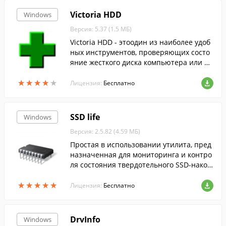
Victoria HDD
Windows
Версия: 5.37 (1.5 МБ)
Victoria HDD - этоодин из наиболее удоб
ных инструментов, проверяющих состо
яние жесткого диска компьютера или но
утбука.
★
★
★
★
★
★
★
★
★
★
Лицензия:
Бесплатно
SSD life
Windows
Версия: 2.5.82 (4.59 МБ)
Простая в использовании утилита, пред
назначенная для мониторинга и контро
ля состояния твердотельного SSD-накоп
ителя.
★
★
★
★
★
★
★
★
★
★
Лицензия:
Бесплатно
DrvInfo
Windows