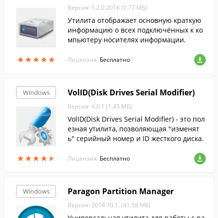
Версия: 1.2.0.2016 (0.77 МБ)
Утилита отображает основную краткую
информацию о всех подключённых к ко
мпьютеру носителях информации.
★
★
★
★
★
★
★
★
★
★
Лицензия:
Бесплатно
VolID(Disk Drives Serial Modifier)
Windows
Версия: 4.0.1 (1.45 МБ)
VolID(Disk Drives Serial Modifier) - это пол
езная утилита, позволяющая "изменят
ь" серийный номер и ID жесткого диска.
★
★
★
★
★
★
★
★
★
★
Лицензия:
Бесплатно
Paragon Partition Manager
Windows
Версия: 2014 10.1. (41.58 МБ)
Универсальная утилита для работы с ра