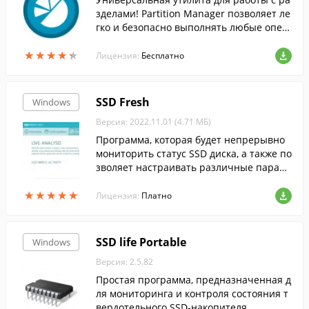
зделами! Partition Manager позволяет ле
гко и безопасно выполнять любые опер
ации с разделами жесткого диска.
★
★
★
★
★
★
★
★
★
★
Лицензия:
Бесплатно
SSD Fresh
Windows
Версия: 2022.11.01 (4.71 МБ)
Программа, которая будет непрерывно
мониторить статус SSD диска, а также по
зволяет настраивать различные параме
тры, что позволит улучшить его произв
★
★
★
★
★
★
★
★
★
★
одительность и увеличить срок службы.
Лицензия:
Платно
SSD life Portable
Windows
Версия: 2.5.82
Простая программа, предназначенная д
ля мониторинга и контроля состояния т
вердотельного SSD-накопителя.