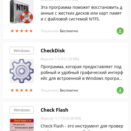
Эта программа поможет восстановить д
анные с жестких дисков или карт памят
и с файловой системой NTFS.
★
★
★
★
★
★
★
★
★
★
Лицензия:
Бесплатно
CheckDisk
Windows
Версия: 1.5.4 (1.29 МБ)
Программа, которая предоставляет под
робный и удобный графический интерф
ейс для встроенной в Windows програм
мы проверки дисков chkdsk.
★
★
★
★
★
★
★
★
★
★
Лицензия:
Бесплатно
Check Flash
Windows
Версия: 1.17.0 (0.38 МБ)
Check Flash - это инструмент для провер