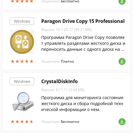
★
★
★
★
★
★
★
★
★
★
Лицензия:
Бесплатно
Paragon Drive Copy 15 Professional
Windows
Версия: 10.1.25.77 (99.21 МБ)
Программа Paragon Drive Copy позволяе
т управлять разделами жесткого диска и
переносить данные с одного диска на д
ругой.
★
★
★
★
★
★
★
★
★
★
Лицензия:
Платно
CrystalDiskInfo
Windows
Версия: 8.17.11 (5.04 МБ)
Программа для мониторинга состояние
жесткого диска и сбора подробной техн
ической информации о нем.
★
★
★
★
★
★
★
★
★
★
Лицензия:
Бесплатно