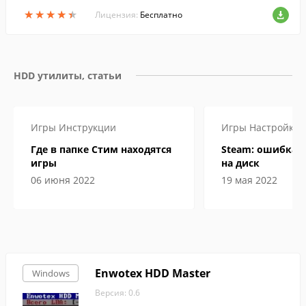
ановке. Можно сразу выбрать накопите
★
★
★
★
★
★
★
★
★
★
ль, который нужно отформатировать....
Лицензия:
Бесплатно
HDD утилиты, статьи
Игры
Инструкции
Игры
Настройка
Где в папке Стим находятся
Steam: ошибка 
игры
на диск
06 июня 2022
19 мая 2022
Enwotex HDD Master
Windows
Версия: 0.6