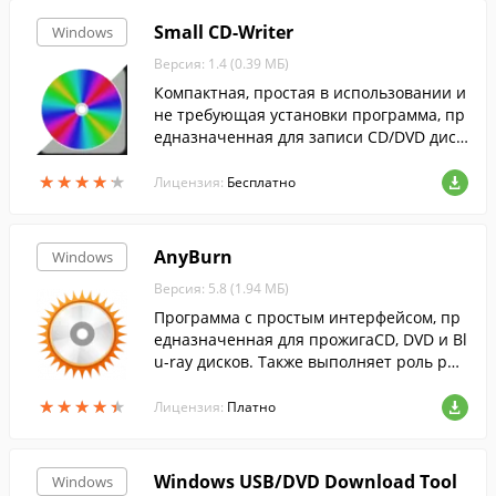
Small CD-Writer
Windows
Версия: 1.4 (0.39 МБ)
Компактная, простая в использовании и
не требующая установки программа, пр
едназначенная для записи CD/DVD диск
ов, которая, помимо этого, умеет еще и с
★
★
★
★
★
★
★
★
★
★
оздавать образы дисков в формате ISO.
Лицензия:
Бесплатно
AnyBurn
Windows
Версия: 5.8 (1.94 МБ)
Программа с простым интерфейсом, пр
едназначенная для прожигаCD, DVD и Bl
u-ray дисков. Также выполняет роль рип
пера аудио дисков.
★
★
★
★
★
★
★
★
★
★
Лицензия:
Платно
Windows USB/DVD Download Tool
Windows