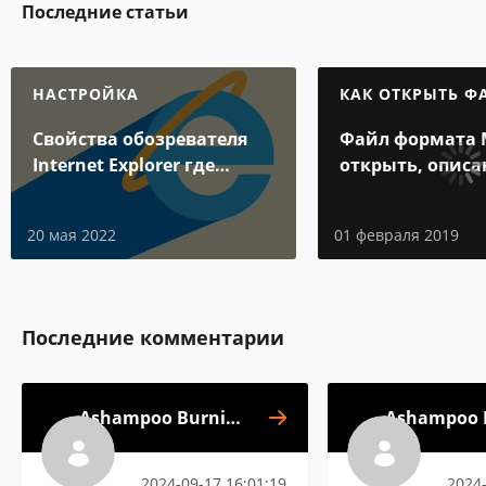
Последние статьи
НАСТРОЙКА
КАК ОТКРЫТЬ Ф
Свойства обозревателя
Файл формата 
Internet Explorer где
открыть, описа
находится
особенности
20 мая 2022
01 февраля 2019
Последние комментарии
Ashampoo Burning
Ashampoo 
Studio Free
Stu
2024-09-17 16:01:19
2024-