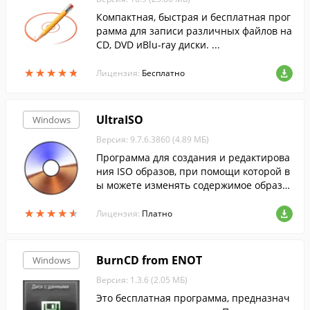
Компактная, быстрая и бесплатная прог
рамма для записи различных файлов на
CD, DVD иBlu-ray диски. ...
★
★
★
★
★
★
★
★
★
★
Лицензия:
Бесплатно
UltraISO
Windows
Версия: 9.7.6.3860 (4.89 МБ)
Программа для создания и редактирова
ния ISO образов, при помощи которой в
ы можете изменять содержимое образо
в, извлекать оттуда файлы или создават
★
★
★
★
★
★
★
★
★
★
ь ISO-файлы с жесткого диска.
Лицензия:
Платно
BurnCD from ENOT
Windows
Версия: 1.3.6 (2.05 МБ)
Это бесплатная программа, предназнач