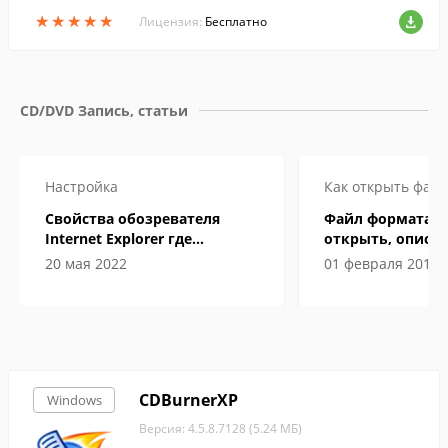
та.
★
★
★
★
★
★
★
★
★
★
Лицензия:
Бесплатно
CD/DVD Запись, статьи
Настройка
Как открыть файл
Свойства обозревателя
Файл формата M
Internet Explorer где
открыть, описан
находится
особенности
20 мая 2022
01 февраля 2019
CDBurnerXP
Windows
Версия: 4.5.8.7128 (5.24 МБ)