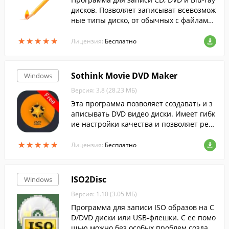
дисков. Позволяет записыват всевозмож
ные типы диско, от обычных с файлами,
до DVD-видео.
★
★
★
★
★
★
★
★
★
★
Лицензия:
Бесплатно
Sothink Movie DVD Maker
Windows
Версия: 3.8 (28.23 МБ)
Эта программа позволяет создавать и з
аписывать DVD видео диски. Имеет гибк
ие настройки качества и позволяет ред
актировать видео перед записью.
★
★
★
★
★
★
★
★
★
★
Лицензия:
Бесплатно
ISO2Disc
Windows
Версия: 1.10 (3.05 МБ)
Программа для записи ISO образов на C
D/DVD диски или USB-флешки. С ее помо
щью можно без особых проблем создать