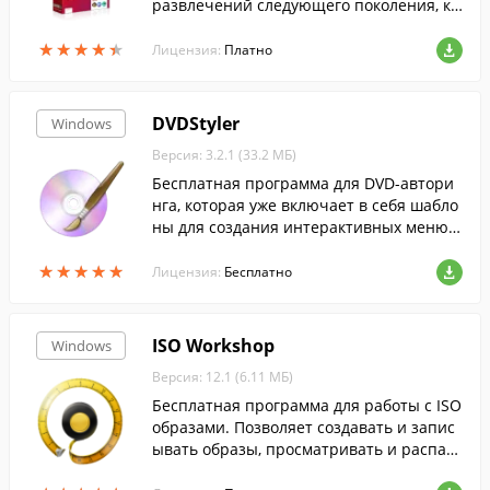
развлечений следующего поколения, ко
торое пользуется наибольшим доверие
★
★
★
★
★
★
★
★
★
★
м в мире.
Лицензия:
Платно
DVDStyler
Windows
Версия: 3.2.1 (33.2 МБ)
Бесплатная программа для DVD-автори
нга, которая уже включает в себя шабло
ны для создания интерактивных меню,
и поддерживает множество мультимеди
★
★
★
★
★
★
★
★
★
★
йных форматов.
Лицензия:
Бесплатно
ISO Workshop
Windows
Версия: 12.1 (6.11 МБ)
Бесплатная программа для работы с ISO
образами. Позволяет создавать и запис
ывать образы, просматривать и распако
вывать его содержимое.