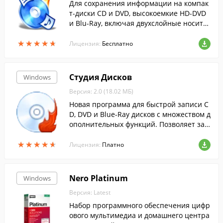
Для сохранения информации на компак
т-диски CD и DVD, высокоемкие HD-DVD
и Blu-Ray, включая двухслойные носите
ли, полезно скачать CDBurnerXP....
★
★
★
★
★
★
★
★
★
★
Лицензия:
Бесплатно
Студия Дисков
Windows
Версия: 2.0 (18.02 МБ)
Новая программа для быстрой записи C
D, DVD и Blue-Ray дисков с множеством д
ополнительных функций. Позволяет зап
исывать MP3 диски, создавать DVD-виде
★
★
★
★
★
★
★
★
★
★
о, работать с ISO-образами дисков и др.
Лицензия:
Платно
Nero Platinum
Windows
Версия: Latest
Набор программного обеспечения цифр
ового мультимедиа и домашнего центра