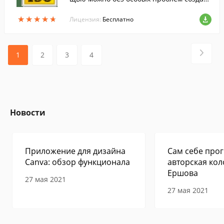
загрузочный диск или флешку для устан
★
★
★
★
★
★
★
★
★
★
овки Windows или диагностики компьют
Лицензия:
Бесплатно
ера.
1
2
3
4
Новости
Приложение для дизайна
Сам себе прог
Canva: обзор функционала
авторская кол
Ершова
27 мая 2021
27 мая 2021