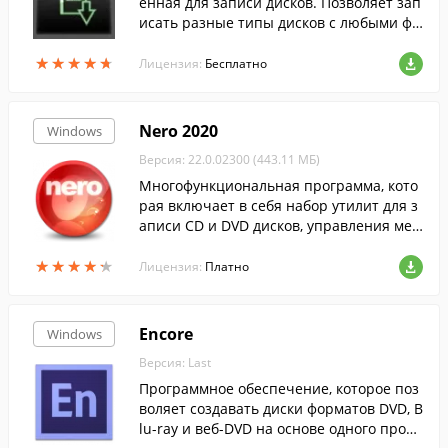
енная для записи дисков. Позволяет зап
исать разные типы дисков с любыми фа
йлами.
★
★
★
★
★
★
★
★
★
★
Лицензия:
Бесплатно
Nero 2020
Windows
Версия: 22.0.02300 (443.11 МБ)
Многофункциональная программа, кото
рая включает в себя набор утилит для з
аписи CD и DVD дисков, управления мед
иа контентом и создания резервных коп
★
★
★
★
★
★
★
★
★
★
ий файлов, клонирования дисков и т.д.
Лицензия:
Платно
Encore
Windows
Версия: Last
Программное обеспечение, которое поз
воляет создавать диски форматов DVD, B
lu-ray и веб-DVD на основе одного проек