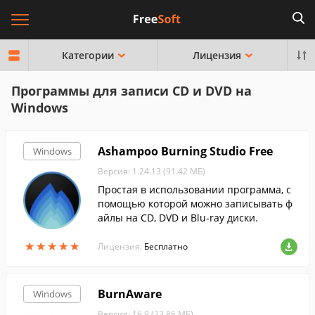
Категории
Лицензия
Программы для записи CD и DVD на
Windows
Ashampoo Burning Studio Free
Windows
Версия: 1.24.13 (91.42 МБ)
Простая в использовании программа, с
помощью которой можно записывать ф
айлы на CD, DVD и Blu-ray диски.
★
★
★
★
★
★
★
★
★
★
Лицензия:
Бесплатно
BurnAware
Windows
Версия: 16.9 (23.86 МБ)