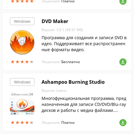
★
★
★
★
★
★
★
★
★
★
Лицензия:
Платно
DVD Maker
Windows
Версия: 3.0.1 (49.91 МБ)
Программа для создания и записи DVD в
идео. Поддерживает все распространен
ные форматы видео.
★
★
★
★
★
★
★
★
★
★
Лицензия:
Бесплатно
Ashampoo Burning Studio
Windows
Версия: Latest
Многофункциональная программа, пред
назначенная для записи CD/DVD/Blu-ray
дисков и работы с медиа файлами....
★
★
★
★
★
★
★
★
★
★
Лицензия:
Платно