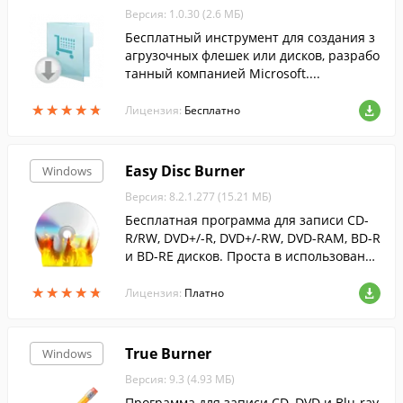
Версия: 1.0.30 (2.6 МБ)
Бесплатный инструмент для создания з
агрузочных флешек или дисков, разрабо
танный компанией Microsoft....
★
★
★
★
★
★
★
★
★
★
Лицензия:
Бесплатно
Easy Disc Burner
Windows
Версия: 8.2.1.277 (15.21 МБ)
Бесплатная программа для записи CD-
R/RW, DVD+/-R, DVD+/-RW, DVD-RAM, BD-R
и BD-RE дисков. Проста в использовани
и, позволяет контролировать скорость з
★
★
★
★
★
★
★
★
★
★
аписи.
Лицензия:
Платно
True Burner
Windows
Версия: 9.3 (4.93 МБ)
Программа для записи CD, DVD и Blu-ray