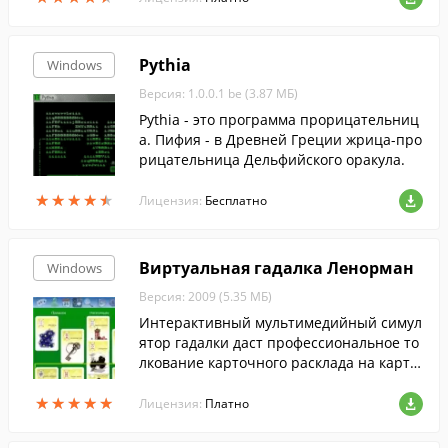
Pythia
Windows
Версия: 1.0.0.1 be (3.87 МБ)
Pythia - это программа прорицательниц
а. Пифия - в Древней Греции жрица-про
рицательница Дельфийского оракула.
★
★
★
★
★
★
★
★
★
★
Лицензия:
Бесплатно
Виртуальная гадалка Ленорман
Windows
Версия: 2009 (5.35 МБ)
Интерактивный мультимедийный симул
ятор гадалки даст профессиональное то
лкование карточного расклада на карта
х Ленорман.
★
★
★
★
★
★
★
★
★
★
Лицензия:
Платно