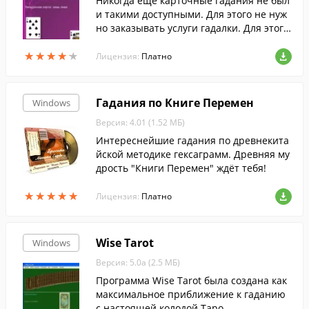
Никогда ещё карточные гадания не был
и такими доступными. Для этого не нуж
но заказывать услуги гадалки. Для этого
не нужно знать значения карт. Для этог
★
★
★
★
★
★
★
★
★
★
о даже не нужны карты.
Лицензия:
Платно
Гадания по Книге Перемен
Windows
Версия: 4.01 (1.52 МБ)
Интереснейшие гадания по древнекита
йской методике гексаграмм. Древняя му
дрость "Книги Перемен" ждёт тебя!
★
★
★
★
★
★
★
★
★
★
Лицензия:
Платно
Wise Tarot
Windows
Версия: 5.0a (2.5 МБ)
Программа Wise Tarot была создана как
максимальное приближение к гаданию
с настоящей колодой Таро.