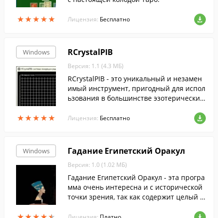
★
★
★
★
★
★
★
★
★
★
Лицензия:
Бесплатно
RCrystalPIB
Windows
Версия: 1.1 (4.3 МБ)
RCrystalPIB - это уникальный и незамен
имый инструмент, пригодный для испол
ьзования в большинстве эзотерических
практик.
★
★
★
★
★
★
★
★
★
★
Лицензия:
Бесплатно
Гадание Египетский Оракул
Windows
Версия: 1.0 (1.02 МБ)
Гадание Египетский Оракул - эта програ
мма очень интересна и с исторической
точки зрения, так как содержит целый п
антеон египетских богов в виде замечат
★
★
★
★
★
★
★
★
★
★
ельного справочника.
Лицензия:
Платно