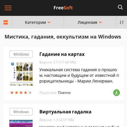
Категории
Лицензия
Мистика, гадания, оккультизм на Windows
Гадание на картах
Windows
Версия: 2.7 (17.68 МБ)
Уникальная система гадания о прошло
м, настоящем и будущем от известной п
рорицательницы - Марии Ленорман.
★
★
★
★
★
★
★
★
★
★
Лицензия:
Платно
Виртуальная гадалка
Windows
Версия: 1.3 (4.57 МБ)