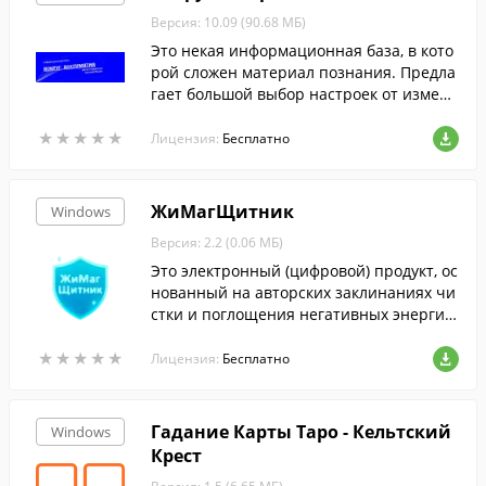
Версия: 10.09 (90.68 МБ)
Это некая информационная база, в кото
рой сложен материал познания. Предла
гает большой выбор настроек от измене
ния цветов и шрифтов до глобального и
★
★
★
★
★
★
★
★
★
★
зменения параметров проекта.
Лицензия:
Бесплатно
ЖиМагЩитник
Windows
Версия: 2.2 (0.06 МБ)
Это электронный (цифровой) продукт, ос
нованный на авторских заклинаниях чи
стки и поглощения негативных энергий
(защита от "темной" магии)!
★
★
★
★
★
★
★
★
★
★
Лицензия:
Бесплатно
Гадание Карты Таро - Кельтский
Windows
Крест