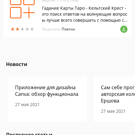
Версия: 1.5 (6.65 МБ)
Гадание Карты Таро - Кельтский Крест -
это поиск ответов на волнующие вопрос
ы лучше всего совершать с помощью са
мого распространенного расклада карт
★
★
★
★
★
★
★
★
★
★
Лицензия:
Платно
- Кельтского Креста, символизирующего
Солнце и Вечность, мудрость Веков и си
лу Веры.
Новости
Приложение для дизайна
Сам себе прог
Canva: обзор функционала
авторская кол
Ершова
27 мая 2021
27 мая 2021
Последние статьи