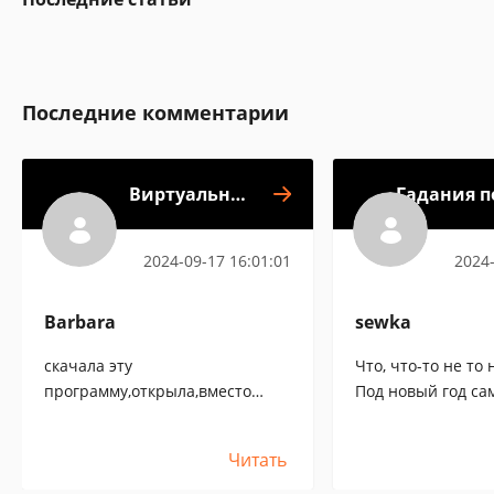
Последние комментарии
Виртуальная
Гадания п
гадалка
П
2024-09-17 16:01:01
2024-
Barbara
sewka
скачала эту
Что, что-то не то 
программу,открыла,вместо
Под новый год сам
нормальныx слов какие-то
иероглифы,раньше такого
Читать
небыло