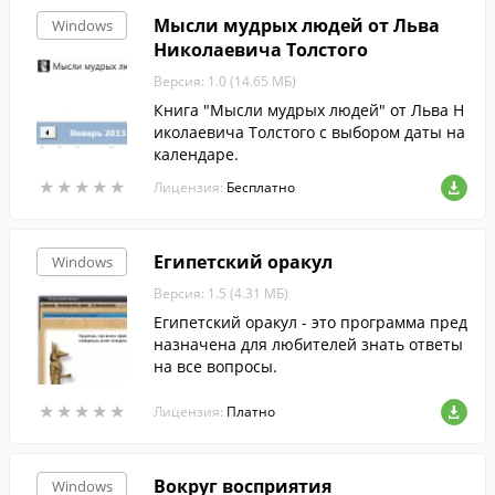
Мысли мудрых людей от Льва
Windows
Николаевича Толстого
Версия: 1.0 (14.65 МБ)
Книга "Мысли мудрых людей" от Льва Н
иколаевича Толстого с выбором даты на
календаре.
★
★
★
★
★
★
★
★
★
★
Лицензия:
Бесплатно
Египетский оракул
Windows
Версия: 1.5 (4.31 МБ)
Египетский оракул - это программа пред
назначена для любителей знать ответы
на все вопросы.
★
★
★
★
★
★
★
★
★
★
Лицензия:
Платно
Вокруг восприятия
Windows