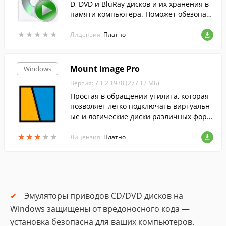
D, DVD и BluRay дисков и их хранения в
памяти компьютера. Поможет обезопаст
ь важные данные от потери или поломк
★
★
★
★
★
★
★
★
★
★
и носителя.
Лицензия:
Платно
Mount Image Pro
Windows
Версия: 7.1.2.1938 (277.12 МБ)
Простая в обращении утилита, которая
позволяет легко подключать виртуальн
ые и логические диски различных форм
атов.
★
★
★
★
★
★
★
★
★
★
Лицензия:
Платно
Эмуляторы приводов CD/DVD дисков на
Windows защищены от вредоносного кода —
установка безопасна для ваших компьютеров.