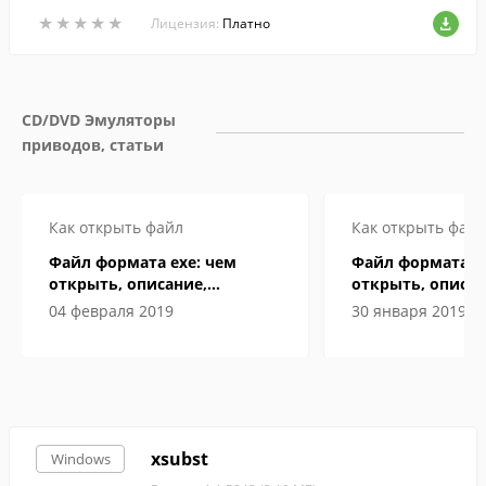
м из 5 современных алгоритмов шифро
★
★
★
★
★
★
★
★
★
★
вания (по выбору).
Лицензия:
Платно
CD/DVD Эмуляторы 
приводов, статьи
Как открыть файл
Как открыть файл
Файл формата exe: чем
Файл формата B
открыть, описание,
открыть, описан
особенности
особенности
04 февраля 2019
30 января 2019
xsubst
Windows