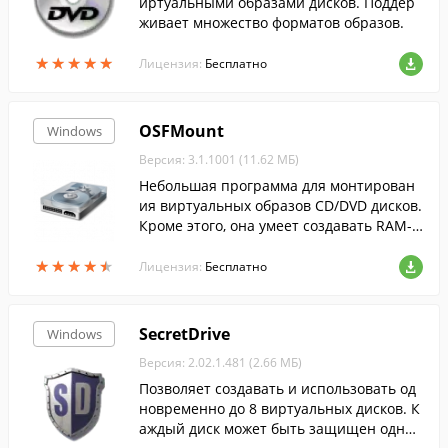
иртуальными образами дисков. Поддер
живает множество форматов образов.
★
★
★
★
★
★
★
★
★
★
Лицензия:
Бесплатно
OSFMount
Windows
Версия: 3.1.1001 (11.62 МБ)
Небольшая программа для монтирован
ия виртуальных образов CD/DVD дисков.
Кроме этого, она умеет создавать RAM-д
иски, для быстрого доступа к часто испо
★
★
★
★
★
★
★
★
★
★
льзуемым файлам.
Лицензия:
Бесплатно
SecretDrive
Windows
Версия: 2.02.1.481 (2.66 МБ)
Позволяет создавать и использовать од
новременно до 8 виртуальных дисков. К
аждый диск может быть защищен одни