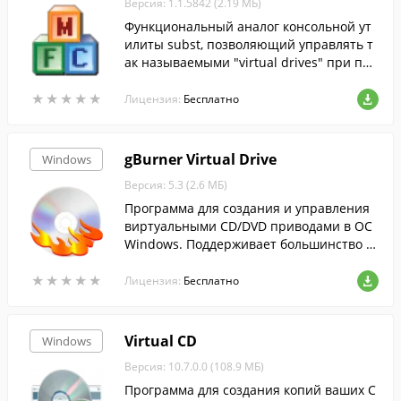
Версия: 1.1.5842 (2.19 МБ)
Функциональный аналог консольной ут
илиты subst, позволяющий управлять т
ак называемыми "virtual drives" при пом
ощи GUI.
★
★
★
★
★
★
★
★
★
★
Лицензия:
Бесплатно
gBurner Virtual Drive
Windows
Версия: 5.3 (2.6 МБ)
Программа для создания и управления
виртуальными CD/DVD приводами в ОС
Windows. Поддерживает большинство р
аспространенных форматов образов ди
★
★
★
★
★
★
★
★
★
★
сков.
Лицензия:
Бесплатно
Virtual CD
Windows
Версия: 10.7.0.0 (108.9 МБ)
Программа для создания копий ваших C