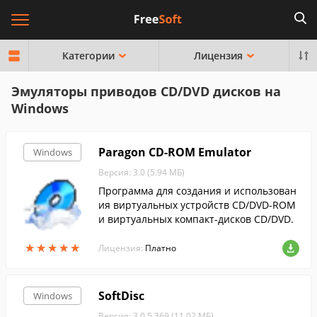
Категории
Лицензия
Эмуляторы приводов CD/DVD дисков на
Windows
Paragon CD-ROM Emulator
Windows
Версия: 3.0 (5.94 МБ)
Программа для создания и использован
ия виртуальных устройств CD/DVD-ROM
и виртуальных компакт-дисков CD/DVD.
★
★
★
★
★
★
★
★
★
★
Лицензия:
Платно
SoftDisc
Windows
Версия: 3.0.5.369 (11.02 МБ)