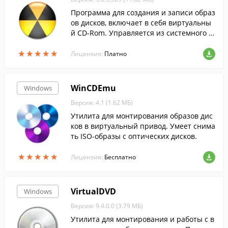
Программа для создания и записи образ
ов дисков, включает в себя виртуальны
й CD-Rom. Управляется из системного т
рея.
★
★
★
★
★
★
★
★
★
★
Лицензия:
Платно
WinCDEmu
Windows
Версия: 4.1 (1.62 МБ)
Утилита для монтирования образов дис
ков в виртуальный привод. Умеет снима
ть ISO-образы с оптических дисков.
★
★
★
★
★
★
★
★
★
★
Лицензия:
Бесплатно
VirtualDVD
Windows
Версия: 9.4.0.0 (3.79 МБ)
Утилита для монтирования и работы с в