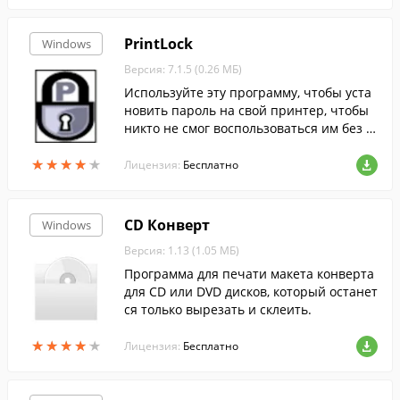
PrintLock
Windows
Версия: 7.1.5 (0.26 МБ)
Используйте эту программу, чтобы уста
новить пароль на свой принтер, чтобы
никто не смог воспользоваться им без в
ашего ведома.
★
★
★
★
★
★
★
★
★
★
Лицензия:
Бесплатно
CD Конверт
Windows
Версия: 1.13 (1.05 МБ)
Программа для печати макета конверта
для CD или DVD дисков, который останет
ся только вырезать и склеить.
★
★
★
★
★
★
★
★
★
★
Лицензия:
Бесплатно