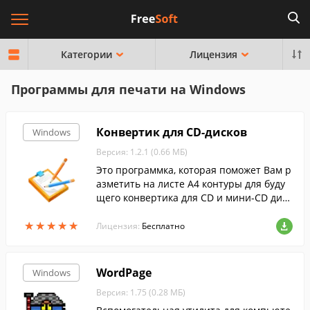
Категории
Лицензия
Программы для печати на Windows
Конвертик для CD-дисков
Windows
Версия: 1.2.1 (0.66 МБ)
Это программка, которая поможет Вам р
азметить на листе А4 контуры для буду
щего конвертика для CD и мини-CD диск
ов.
★
★
★
★
★
★
★
★
★
★
Лицензия:
Бесплатно
WordPage
Windows
Версия: 1.75 (0.28 МБ)