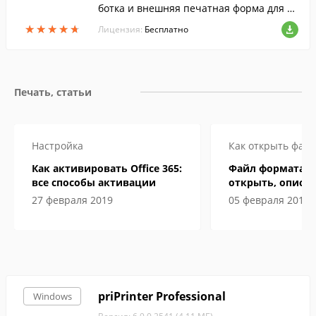
ботка и внешняя печатная форма для бо
льшинства типовых конфигураций (Ком
★
★
★
★
★
★
★
★
★
★
Лицензия:
Бесплатно
плексная, ТиС,ПУБ, БУ,УСН,Предприним
атель).
Печать, статьи
Настройка
Как открыть файл
Как активировать Office 365:
Файл формата D
все способы активации
открыть, описан
особенности
27 февраля 2019
05 февраля 2019
priPrinter Professional
Windows