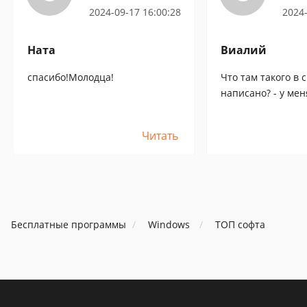
2024-09-17 16:00:28
2024-
Ната
Виалий
спасибо!Молодца!
Что там такого в 
написано? - у мен
открывается, а пе
Читать
Бесплатные программы
Windows
ТОП софта