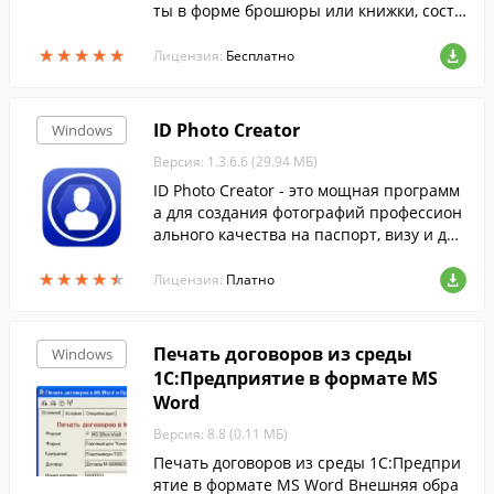
ты в форме брошюры или книжки, состо
ящей из нескольких книжных тетрадей.
★
★
★
★
★
★
★
★
★
★
Лицензия:
Бесплатно
ID Photo Creator
Windows
Версия: 1.3.6.6 (29.94 МБ)
ID Photo Creator - это мощная программ
а для создания фотографий профессион
ального качества на паспорт, визу и дру
гие документы.
★
★
★
★
★
★
★
★
★
★
Лицензия:
Платно
Печать договоров из среды
Windows
1С:Предприятие в формате MS
Word
Версия: 8.8 (0.11 МБ)
Печать договоров из среды 1С:Предпри
ятие в формате MS Word Внешняя обра