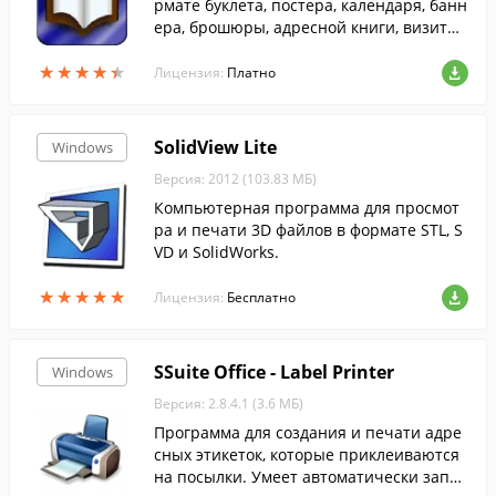
рмате буклета, постера, календаря, банн
ера, брошюры, адресной книги, визитно
й карточки и др.
★
★
★
★
★
★
★
★
★
★
Лицензия:
Платно
SolidView Lite
Windows
Версия: 2012 (103.83 МБ)
Компьютерная программа для просмот
ра и печати 3D файлов в формате STL, S
VD и SolidWorks.
★
★
★
★
★
★
★
★
★
★
Лицензия:
Бесплатно
SSuite Office - Label Printer
Windows
Версия: 2.8.4.1 (3.6 МБ)
Программа для создания и печати адре
сных этикеток, которые приклеиваются
на посылки. Умеет автоматически запол