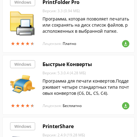
PrintFolder Pro
Windows
Версия: 3.3 (0.94 МБ)
Программа, которая позволяет печатать
или сохранять на диск список файлов, р
асположенных в выбранной папке.
★
★
★
★
★
★
★
★
★
★
Лицензия:
Платно
Быстрые Конверты
Windows
Версия: 5.3.0.4 (4.28 МБ)
Программа для печати конвертов.Подде
рживает четыре стандартных типа почт
овых конвертов (C6, DL, C5, C4).
★
★
★
★
★
★
★
★
★
★
Лицензия:
Бесплатно
PrinterShare
Windows
Версия: 2.4.9 (19.28 МБ)