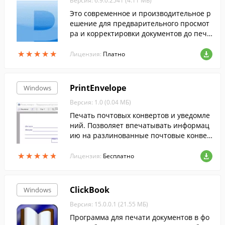
Версия: 6.9.0.2541 (4.11 МБ)
Это современное и производительное р
ешение для предварительного просмот
ра и корректировки документов до печа
ти.
★
★
★
★
★
★
★
★
★
★
Лицензия:
Платно
PrintEnvelope
Windows
Версия: 1.0 (0.04 МБ)
Печать почтовых конвертов и уведомле
ний. Позволяет впечатывать информац
ию на разлинованные почтовые конвер
ты и т.д.
★
★
★
★
★
★
★
★
★
★
Лицензия:
Бесплатно
ClickBook
Windows
Версия: 15.0.0.1 (21.55 МБ)
Программа для печати документов в фо