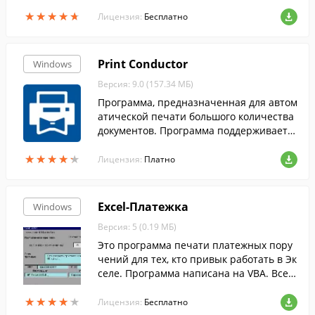
нять эти самые этикетки.
★
★
★
★
★
★
★
★
★
★
Лицензия:
Бесплатно
Print Conductor
Windows
Версия: 9.0 (157.34 МБ)
Программа, предназначенная для автом
атической печати большого количества
документов. Программа поддерживает 5
0 типов файлов, включая PDF, DOC и DO
★
★
★
★
★
★
★
★
★
★
CX, XLS и XLSX, PPT и PPTX, и пр.
Лицензия:
Платно
Excel-Платежка
Windows
Версия: 5 (0.19 МБ)
Это программа печати платежных пору
чений для тех, кто привык работать в Эк
селе. Программа написана на VBA. Все д
анные хранятся в стандартных файлах E
★
★
★
★
★
★
★
★
★
★
xcell.
Лицензия:
Бесплатно