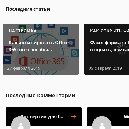
Последние статьи
НАСТРОЙКА
КАК ОТКРЫТЬ Ф
Как активировать Office
Файл формата 
365: все способы
открыть, описа
активации
особенности
27 февраля 2019
05 февраля 2019
Последние комментарии
Конвертик для CD-
W
дисков