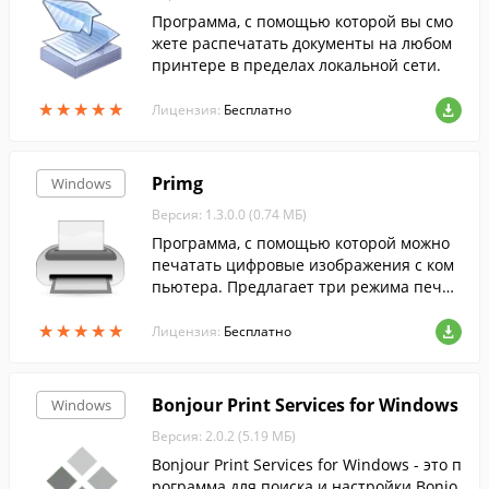
Программа, с помощью которой вы смо
жете распечатать документы на любом
принтере в пределах локальной сети.
★
★
★
★
★
★
★
★
★
★
Лицензия:
Бесплатно
Primg
Windows
Версия: 1.3.0.0 (0.74 МБ)
Программа, с помощью которой можно
печатать цифровые изображения с ком
пьютера. Предлагает три режима печат
и.
★
★
★
★
★
★
★
★
★
★
Лицензия:
Бесплатно
Bonjour Print Services for Windows
Windows
Версия: 2.0.2 (5.19 МБ)
Bonjour Print Services for Windows - это п
рограмма для поиска и настройки Bonjo