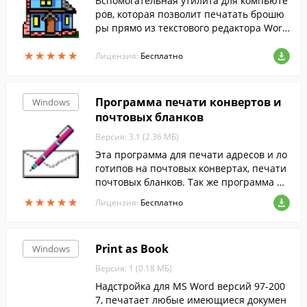
Вспомогательная утилита для компьюте
ров, которая позволит печатать брошю
ры прямо из текстового редактора Wor
d.
★
★
★
★
★
★
★
★
★
★
Лицензия:
Бесплатно
Программа печати конвертов и
Windows
почтовых бланков
Версия: 3.1 (2.36 МБ)
Эта программа для печати адресов и ло
готипов на почтовых конвертах, печати
почтовых бланков. Так же программа по
зволяет печатать на ваших собственных
★
★
★
★
★
★
★
★
★
★
Лицензия:
Бесплатно
форматах бланков и конвертов.
Print as Book
Windows
Версия: 1 (0.18 МБ)
Надстройка для MS Word версий 97-200
7, печатает любые имеющиеся докумен