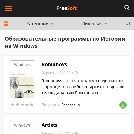
Категории
Лицензия
Образовательные программы по Истории
на Windows
Romanovs
Windows
Версия: 1.0 (3.08 МБ)
Romanovs - это программа содержит ин
формацию о наиболее ярких представи
телях династии Романовых.
★
★
★
★
★
★
★
★
★
★
Лицензия:
Бесплатно
Artists
Windows
Версия: 1.0 (6.12 МБ)