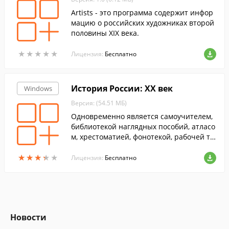
Artists - это программа содержит инфор
мацию о российских художниках второй
половины XIX века.
★
★
★
★
★
★
★
★
★
★
Лицензия:
Бесплатно
История России: XX век
Windows
Версия: (54.51 МБ)
Одновременно является самоучителем,
библиотекой наглядных пособий, атласо
м, хрестоматией, фонотекой, рабочей те
традью, исторической энциклопедией, и
★
★
★
★
★
★
★
★
★
★
нструментом для проектной деятельнос
Лицензия:
Бесплатно
ти.
Новости