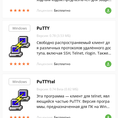
щённого копирования файлов между ко
★
★
★
★
★
★
★
★
★
★
мпьютером и серверами....
Лицензия:
Бесплатно
PuTTY
Windows
Версия: 0.78 (3.53 МБ)
Свободно распространяемый клиент дл
я различных протоколов удалённого дос
тупа, включая SSH, Telnet, rlogin. Также
имеется возможность работы через пос
★
★
★
★
★
★
★
★
★
★
ледовательный порт.
Лицензия:
Бесплатно
PuTTYtel
Windows
Версия: 0.74 Beta (0.82 МБ)
Эта программа — клиент для telnet, явл
яющийся частью PuTTY. Версия програ
ммы, предназначенная для ПК на Windo
ws.
★
★
★
★
★
★
★
★
★
★
Лицензия:
Бесплатно