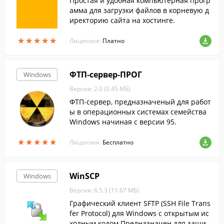
Простая и удобная компьютерная прогр
амма для загрузки файлов в корневую д
иректорию сайта на хостинге.
★
★
★
★
★
★
★
★
★
★
Лицензия:
Платно
ФТП-сервер-ПРОГ
Windows
Версия: 2.0 (0.45 МБ)
ФТП-сервер, предназначеный для работ
ы в операционных системах семейства
Windows начиная с версии 95.
★
★
★
★
★
★
★
★
★
★
Лицензия:
Бесплатно
WinSCP
Windows
Версия: 6.5.3 (11.67 МБ)
Графический клиент SFTP (SSH File Trans
fer Protocol) для Windows с открытым ис
ходным кодом.Предназначен для защи