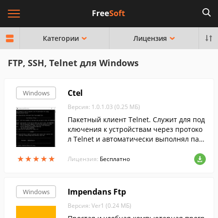
Категории
Лицензия
FTP, SSH, Telnet для Windows
Ctel
Windows
Версия: 1.0.1.03 (0.25 МБ)
Пакетный клиент Telnet. Служит для под
ключения к устройствам через протоко
л Telnet и автоматически выполнял пак
ет заданных команд.
★
★
★
★
★
★
★
★
★
★
Лицензия:
Бесплатно
Impendans Ftp
Windows
Версия: Ver1 (0.24 МБ)