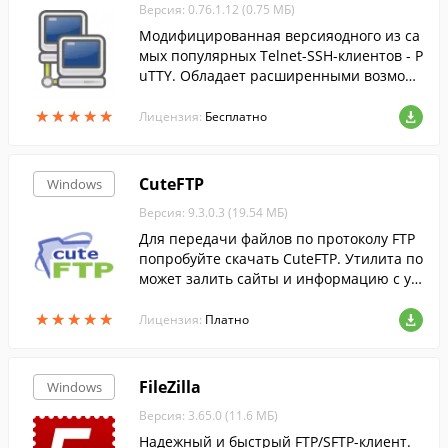
Версия: 0.76.1.12 (0.75 МБ)
Модифицированная версияодного из са
мых популярных Telnet-SSH-клиентов - P
uTTY. Обладает расширенными возмож
ностями и обладает открытым исходны
★
★
★
★
★
★
★
★
★
★
м кодом.
Лицензия:
Бесплатно
CuteFTP
Windows
Версия: 9.3.0.3 (19.54 МБ)
Для передачи файлов по протоколу FTP
попробуйте скачать CuteFTP. Утилита по
может залить сайты и информацию с ус
тройства разработчика на общедоступн
★
★
★
★
★
★
★
★
★
★
ые хостинги....
Лицензия:
Платно
FileZilla
Windows
Версия: 3.65.0 (11.6 МБ)
Надежный и быстрый FTP/SFTP-клиент.