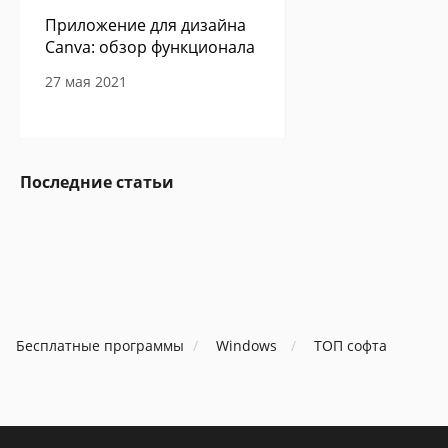
Приложение для дизайна
Canva: обзор функционала
27 мая 2021
Сам себе программист -
Последние статьи
авторская колонка Павла
Ершова
27 мая 2021
В Google Play обнаружено
Бесплатные программы
очередное приложение с
Windows
ТОП софта
опасным вирусом
06 мая 2021