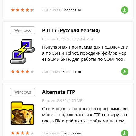
адобиться для управления и работы с ф
★
★
★
★
★
★
★
★
★
★
айлами на сервере и не только.
Лицензия:
Бесплатно
PuTTY (Русская версия)
Windows
Версия: 0.73-RU-17 (1.84 МБ)
Популярная программа для подключени
я по SSH и Telnet, передачи файлов чер
ез SCP и SFTP, для работы по COM-порту
и ZModem....
★
★
★
★
★
★
★
★
★
★
Лицензия:
Бесплатно
Alternate FTP
Windows
Версия: 2.920 (1.75 МБ)
С помощью этой простой программы вы
можете подключаться к FTP-серверу со с
воего ПК и работать с файлами на нем.
★
★
★
★
★
★
★
★
★
★
Лицензия:
Бесплатно