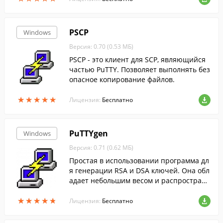
PSCP
Windows
Версия: 0.70 (0.53 МБ)
PSCP - это клиент для SCP, являющийся
частью PuTTY. Позволяет выполнять без
опасное копирование файлов.
★
★
★
★
★
★
★
★
★
★
Лицензия:
Бесплатно
PuTTYgen
Windows
Версия: 0.71 (0.62 МБ)
Простая в использовании программа дл
я генерации RSA и DSA ключей. Она обл
адает небольшим весом и распространя
ется бесплатно.
★
★
★
★
★
★
★
★
★
★
Лицензия:
Бесплатно