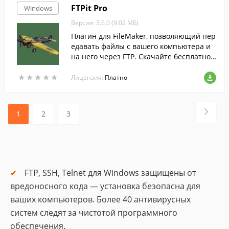
FTPit Pro
Windows
Версия: 3.6.0 (9.02 МБ)
Плагин для FileMaker, позволяющий пер
едавать файлы с вашего компьютера и
на него через FTP. Скачайте бесплатно
на freesoft.ru!
★
★
★
★
★
★
★
★
★
★
Лицензия:
Платно
1
2
3
FTP, SSH, Telnet для Windows защищены от
вредоносного кода — установка безопасна для
ваших компьютеров. Более 40 антивирусных
систем следят за чистотой программного
обеспечения.