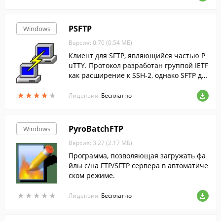
PSFTP
Windows
Версия: 0.70 (0.54 МБ)
Клиент для SFTP, являющийся частью P
uTTY. Протокол разработан группой IETF
как расширение к SSH-2, однако SFTP до
пускает реализацию и с использование
★
★
★
★
★
★
★
★
★
★
м иных протоколов сеансового уровня.
Лицензия:
Бесплатно
PyroBatchFTP
Windows
Версия: 3.27 (2.17 МБ)
Программа, позволяющая загружать фа
йлы с/на FTP/SFTP сервера в автоматиче
ском режиме.
★
★
★
★
★
★
★
★
★
★
Лицензия:
Бесплатно