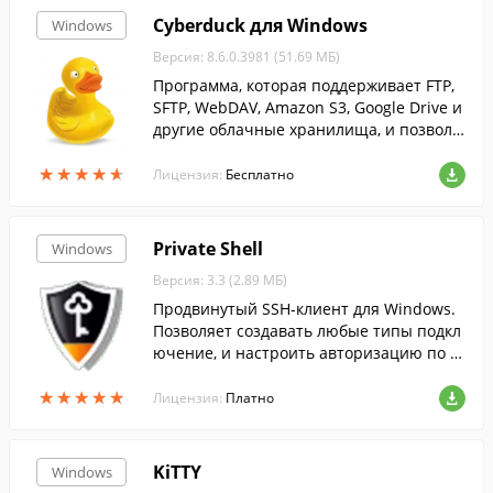
Cyberduck для Windows
Windows
Версия: 8.6.0.3981 (51.69 МБ)
Программа, которая поддерживает FTP,
SFTP, WebDAV, Amazon S3, Google Drive и
другие облачные хранилища, и позволя
ет скачивать, загружать и управлять фа
★
★
★
★
★
★
★
★
★
★
йлами в них....
Лицензия:
Бесплатно
Private Shell
Windows
Версия: 3.3 (2.89 МБ)
Продвинутый SSH-клиент для Windows.
Позволяет создавать любые типы подкл
ючение, и настроить авторизацию по к
лючу.
★
★
★
★
★
★
★
★
★
★
Лицензия:
Платно
KiTTY
Windows