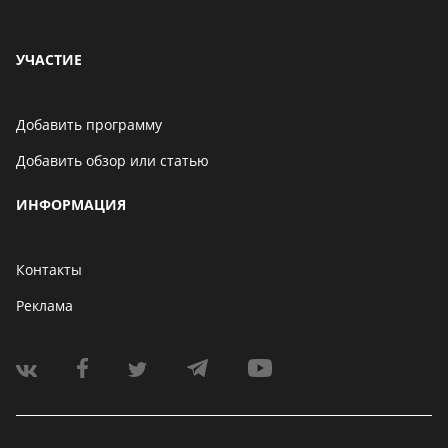
В Telegram появится
возможность скрыть
УЧАСТИЕ
номер телефона
06 мая 2021
Добавить программу
Добавить обзор или статью
Бенчмарк AnTuTu
опубликовал список самых
ИНФОРМАЦИЯ
производительных
смартфонов августа
06 мая 2021
Контакты
Реклама