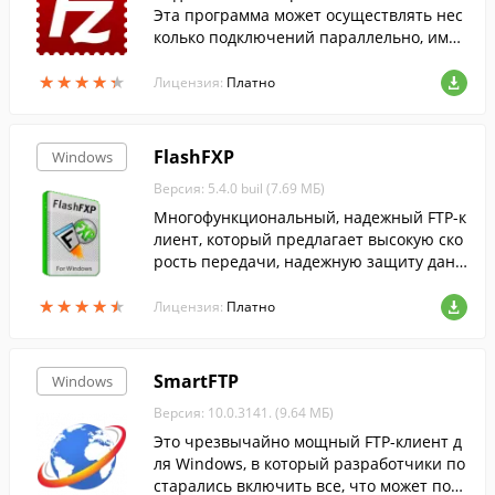
Эта программа может осуществлять нес
колько подключений параллельно, имее
т удобный двухпанельный интерфейс и
★
★
★
★
★
★
★
★
★
★
защищает передаваемые данные.
Лицензия:
Платно
FlashFXP
Windows
Версия: 5.4.0 buil (7.69 МБ)
Многофункциональный, надежный FTP-к
лиент, который предлагает высокую ско
рость передачи, надежную защиту данн
ых и просто в использовании.
★
★
★
★
★
★
★
★
★
★
Лицензия:
Платно
SmartFTP
Windows
Версия: 10.0.3141. (9.64 МБ)
Это чрезвычайно мощный FTP-клиент д
ля Windows, в который разработчики по
старались включить все, что может пон