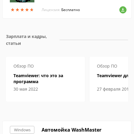
о распределения отпусков между замест
★
★
★
★
★
★
★
★
★
★
ителями.
Лицензия:
Бесплатно
Зарплата и кадры, 
статьи
Обзор ПО
Обзор ПО
Teamviewer: что это за
Teamviewer для 
программа
30 мая 2022
27 февраля 2019
Автомойка WashMaster
Windows