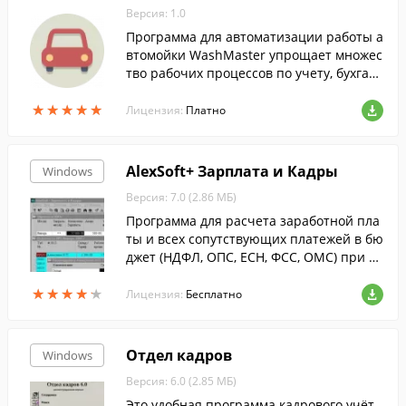
Версия: 1.0
Программа для автоматизации работы а
втомойки WashMaster упрощает множес
тво рабочих процессов по учету, бухгалт
ерии, документации и расчета рабочего
★
★
★
★
★
★
★
★
★
★
времени
Лицензия:
Платно
AlexSoft+ Зарплата и Кадры
Windows
Версия: 7.0 (2.86 МБ)
Программа для расчета заработной пла
ты и всех сопутствующих платежей в бю
джет (НДФЛ, ОПС, ЕСН, ФСС, ОМС) при л
юбом режиме налогообложения предпр
★
★
★
★
★
★
★
★
★
★
иятия.
Лицензия:
Бесплатно
Отдел кадров
Windows
Версия: 6.0 (2.85 МБ)
Это удобная программа кадрового учёт