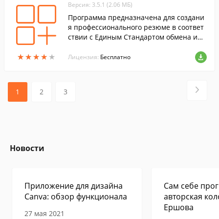
Версия: 3.5.1 (2.06 МБ)
Программа предназначена для создани
я профессионального резюме в соответ
ствии с Единым Стандартом обмена инф
ормацией на кадровом рынке и отправи
★
★
★
★
★
★
★
★
★
★
ть его по адресам крупнейших кадровых
Лицензия:
Бесплатно
агентств.
1
2
3
Новости
Приложение для дизайна
Сам себе прог
Canva: обзор функционала
авторская кол
Ершова
27 мая 2021