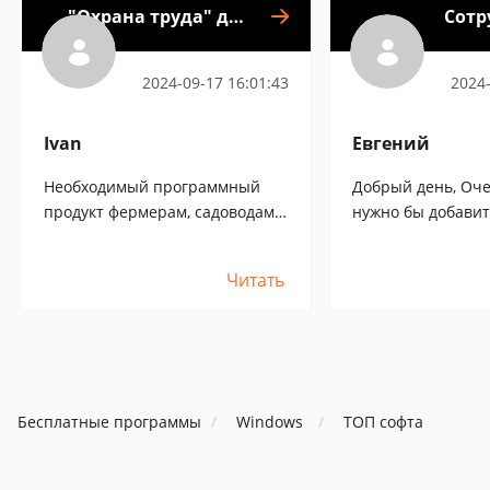
"Охрана труда" для
Сотр
1С:Предприятия 8
пред
2024-09-17 16:01:43
2024-
Ivan
Евгений
Необходимый программный
Добрый день, Оче
продукт фермерам, садоводам,
нужно бы добавит
огородникам,сельским
отпусков для вре
строителям жилья, строителям
(воскресенье в р
Читать
деревенских дорог. Демо-
пропускается, но
сервер, онлайн обучение,
календарных и оп
проверка сотрудников на
А также нужно до
знания техники
возможность выво
безопасности,охраны труда и
оставшиеся дни о
т. д. Разные версии
любую дату для в
Бесплатные программы
Windows
ТОП софта
конфигурации.
сотрудников. одн