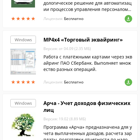
дологическое решение для автоматизац
ии процессов управления персоналом н
а любом предприятии.
★
★
★
★
★
★
★
★
★
★
Лицензия:
Бесплатно
MP4x4 «Торговый эквайринг»
Windows
Версия: от 04.09 (2.35 МБ)
Работа с платёжными картами через экв
айринг ПАО Сбербанк. Выполняет множ
ество разных операций.
★
★
★
★
★
★
★
★
★
★
Лицензия:
Бесплатно
Арча - Учет доходов физических
Windows
лиц
Версия: 19.02 (8.89 МБ)
Программа «Арча» предназначена для у
чета выплаченных доходов, расчета зар
платы, подготовки отчетности по налога