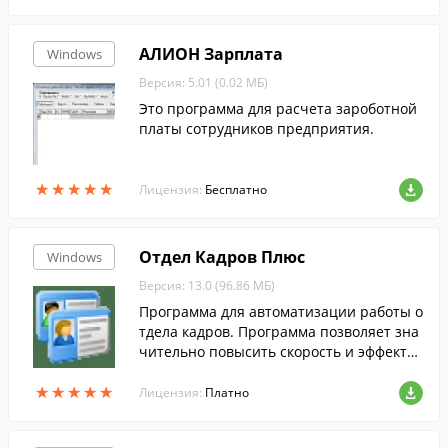
АЛИОН Зарплата
Windows
Версия: 5.01 (0.02 МБ)
Это программа для расчета зароботной
платы сотрудников предприятия.
★
★
★
★
★
★
★
★
★
★
Лицензия:
Бесплатно
Отдел Кадров Плюс
Windows
Версия: 13.0 (96.86 МБ)
Программа для автоматизации работы о
тдела кадров. Программа позволяет зна
чительно повысить скорость и эффекти
вность работы отдела кадров.
★
★
★
★
★
★
★
★
★
★
Лицензия:
Платно