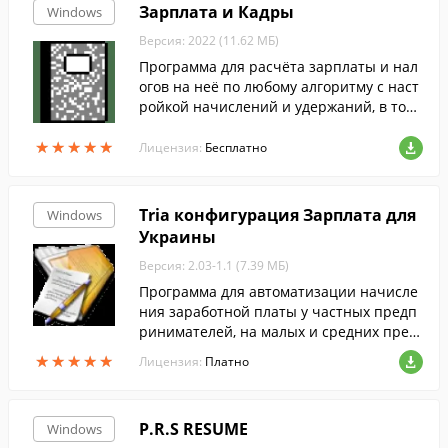
Зарплата и Кадры
Windows
Версия: 2022 (11.62 МБ)
Программа для расчёта зарплаты и нал
огов на неё по любому алгоритму с наст
ройкой начислений и удержаний, в том
числе по среднему заработку. 2-НДФЛ, п
★
★
★
★
★
★
★
★
★
★
ерсонифицированный учёт с выводом в
Лицензия:
Бесплатно
XML.
Tria конфигурация Зарплата для
Windows
Украины
Версия: 2.03-1.1 (7.39 МБ)
Программа для автоматизации начисле
ния заработной платы у частных предп
ринимателей, на малых и средних пред
приятиях Украины.
★
★
★
★
★
★
★
★
★
★
Лицензия:
Платно
P.R.S RESUME
Windows