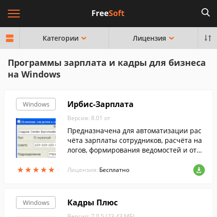
Категории
Лицензия
Программы зарплата и кадры для бизнеса
на Windows
Ирбис-Зарплата
Windows
Версия: 8.01 от
Предназначена для автоматизации рас
чёта зарплаты сотрудников, расчёта на
логов, формирования ведомостей и отчё
тов. Проста в освоении, обладает высок
★
★
★
★
★
★
★
★
★
★
им быстродействием и надёжностью.
Лицензия:
Бесплатно
Кадры Плюс
Windows
Версия: 7.0.5 (23.43 МБ)