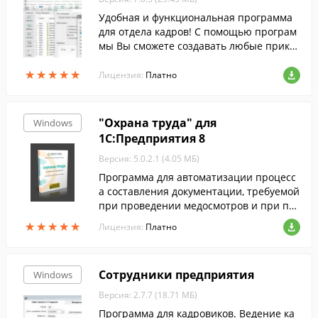
Удобная и функциональная программа
для отдела кадров! С помощью програм
мы Вы сможете создавать любые приказ
ы, заявления и отчеты, мониторить дви
★
★
★
★
★
★
★
★
★
★
жение персонала, а также вести учет ра
Лицензия:
Платно
бочего времени.
"Охрана труда" для
Windows
1С:Предприятия 8
Версия: 5.0.2.1 (4.05 МБ)
Программа для автоматизации процесс
а составления документации, требуемой
при проведении медосмотров и при пр
оведении аттестации рабочих мест по у
★
★
★
★
★
★
★
★
★
★
Лицензия:
Платно
словиям труда...
Сотрудники предприятия
Windows
Версия: 2.7.7 (18.71 МБ)
Программа для кадровиков. Ведение ка