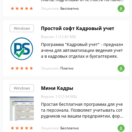
м (и ее проверки) в небольших организа
★
★
★
★
★
★
★
★
★
★
Лицензия:
Бесплатно
циях (ЧОПы, ТСЖ, предприятия сферы у
слуг).
Простой софт Кадровый учет
Windows
Версия: 1 (12.82 МБ)
Программа "Кадровый учет" - предназн
ачена для автоматизации ведения учет
а в кадровых отделах и бухгалтериях.
★
★
★
★
★
★
★
★
★
★
Лицензия:
Платно
Мини Кадры
Windows
Версия: 1.0 (5.94 МБ)
Простая бесплатная программа для уче
та персонала. Позволяет учитывать сот
рудников на вашем предприятии, форм
ировать приказы кадровой службы, учит
★
★
★
★
★
★
★
★
★
★
ывать отработанное время и т.д.
Лицензия:
Бесплатно