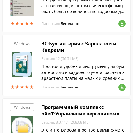
а, позволяющая автоматически формир
овать большое количество кадровых док
ументов (штатное расписание, личная к
★
★
★
★
★
★
★
★
★
★
арточка, приказы, отчёты для ПФР).
Лицензия:
Бесплатно
ВС:Бухгалтерия с Зарплатой и
Windows
Кадрами
Версия: 12 (56.51 МБ)
Простой и удобный инструмент для бухг
алтерского и кадрового учёта, расчета з
аработной платы на малых и средних п
редприятиях.
★
★
★
★
★
★
★
★
★
★
Лицензия:
Бесплатно
Программный комплекс
Windows
«АиТ:Управление персоналом»
Версия: 8.0.11.1 (208.08 МБ)
Это интегрированное программно-мето