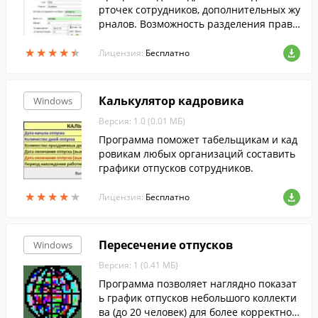
рточек сотрудников, дополнительных жу
рналов. Возможность разделения прав
доступа. Программа сетевая, количество
★
★
★
★
★
★
★
★
★
★
пользователей не ограничено.
Лицензия:
Бесплатно
Калькулятор кадровика
Windows
Версия: 1.0 (0.01 МБ)
Программа поможет табельщикам и кад
ровикам любых организаций составить
графики отпусков сотрудников.
★
★
★
★
★
★
★
★
★
★
Лицензия:
Бесплатно
Пересечение отпусков
Windows
Версия: 1 (0.41 МБ)
Программа позволяет наглядно показат
ь график отпусков небольшого коллекти
ва (до 20 человек) для более корректног