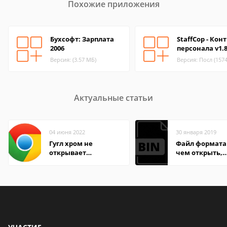
Похожие приложения
Бухсофт: Зарплата
StaffCop - Кон
2006
персонала v1.8
Версия: (3.57 МБ)
Версия: Посл (157
Актуальные статьи
04 июня 2022
30 января 2019
Гугл хром не
Файл формата 
открывает
чем открыть,
страницы
описание,
особенности