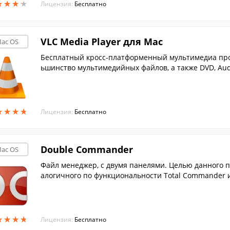
★
★
★
★
★
★
★
★
Лицензия:
Бесплатно
VLC Media Player для Mac
ac OS
Бесплатный кросс-платформенный мультимедиа про
ьшинство мультимедийных файлов, а также DVD, Aud
вещания.
★
★
★
★
★
★
★
★
Лицензия:
Бесплатно
Double Commander
ac OS
Файл менеджер, с двумя панелями. Целью данного п
алогичного по функциональности Total Commander и
★
★
★
★
★
★
★
★
Лицензия:
Бесплатно