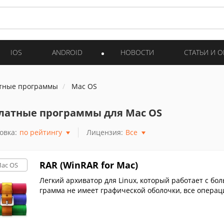
IOS
ANDROID
НОВОСТИ
СТАТЬИ И 
тные программы
Mac OS
латные программы для Mac OS
овка:
по рейтингу
Лицензия:
Все
RAR (WinRAR for Mac)
ac OS
Легкий архиватор для Linux, который работает с б
грамма не имеет графической оболочки, все опера