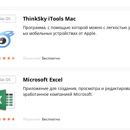
ThinkSky iTools Mac
ac OS
Программа, с помощью которой можно с легкостью 
ых мобильных устройствах от Apple.
★
★
★
★
★
★
★
★
Лицензия:
Бесплатно
Microsoft Excel
ac OS
Приложение для создания, просмотра и редактиров
зработанное компанией Microsoft.
★
★
★
★
★
★
★
★
Лицензия:
Бесплатно