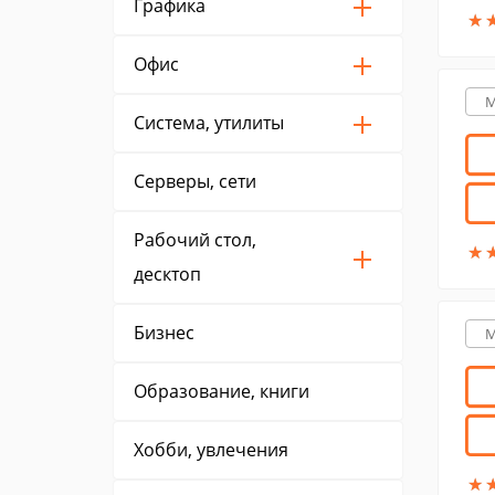
Графика
★
★
Офис
M
Система, утилиты
Серверы, сети
Рабочий стол,
★
★
десктоп
Бизнес
M
Образование, книги
Хобби, увлечения
★
★