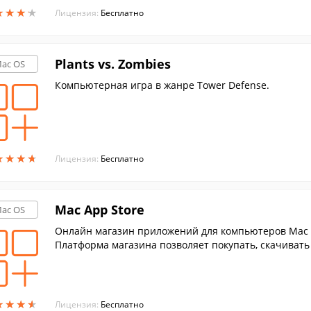
★
★
★
★
★
★
★
★
Лицензия:
Бесплатно
Plants vs. Zombies
ac OS
Компьютерная игра в жанре Tower Defense.
★
★
★
★
★
★
★
★
Лицензия:
Бесплатно
Mac App Store
ac OS
Онлайн магазин приложений для компьютеров Mac о
Платформа магазина позволяет покупать, скачивать
ать приобретённые до этого приложения, обновлять
★
★
★
★
★
★
★
★
Лицензия:
Бесплатно