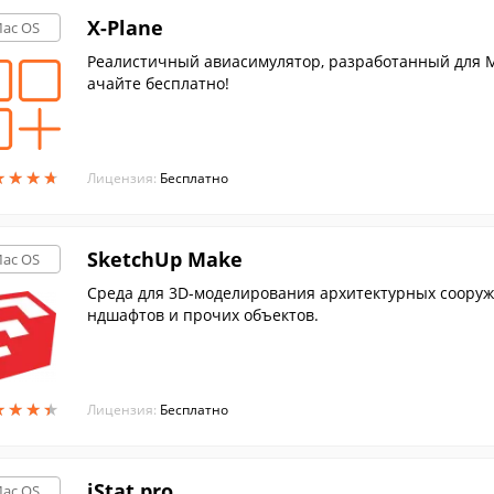
X-Plane
ac OS
Реалистичный авиасимулятор, разработанный для Ma
ачайте бесплатно!
★
★
★
★
★
★
★
★
Лицензия:
Бесплатно
SketchUp Make
ac OS
Среда для 3D-моделирования архитектурных сооруж
ндшафтов и прочих объектов.
★
★
★
★
★
★
★
★
Лицензия:
Бесплатно
iStat pro
ac OS