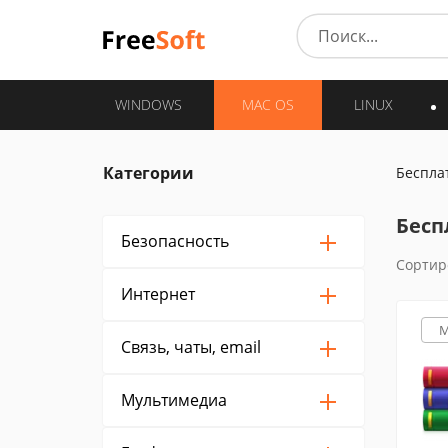
WINDOWS
MAC OS
LINUX
Категории
Беспла
Бесп
Безопасность
Сортир
Интернет
M
Связь, чаты, email
Мультимедиа