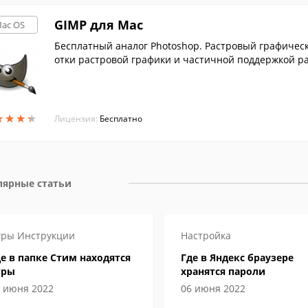
GIMP для Mac
ac OS
Бесплатный аналог Photoshop. Растровый графическ
отки растровой графики и частичной поддержкой ра
★
★
★
★
★
★
★
★
Лицензия:
Бесплатно
лярные статьи
гры
Инструкции
Настройка
е в папке Стим находятся
Где в Яндекс браузере
гры
хранятся пароли
 июня 2022
06 июня 2022