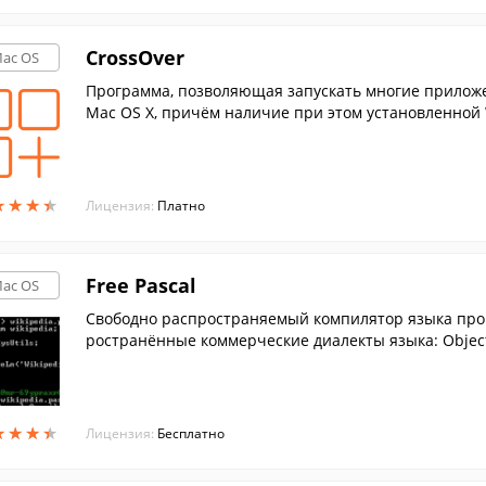
CrossOver
ac OS
Программа, позволяющая запускать многие приложе
Mac OS X, причём наличие при этом установленной 
★
★
★
★
★
★
★
★
Лицензия:
Платно
Free Pascal
ac OS
Cвободно распространяемый компилятор языка про
ространённые коммерческие диалекты языка: Object 
★
★
★
★
★
★
★
★
Лицензия:
Бесплатно