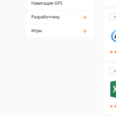
Навигация GPS
Разработчику
M
Игры
★
★
M
★
★