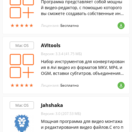
Программа представляет собой мощны
й видео-редактор, с помощью которого
вы сможете создавать собственные инт
ересные видео-ролики.
★
★
★
★
★
★
★
★
★
★
Лицензия:
Бесплатно
AVItools
Mac OS
Версия: 3.3.4 (41.75 МБ)
Набор инструментов для конвертирован
ия в Avi видео из форматов MKV, MP4, и
OGM, вставки субтитров, объединения и
разбивки видео на несколько файлов.
★
★
★
★
★
★
★
★
★
★
Лицензия:
Бесплатно
Jahshaka
Mac OS
Версия: 3.0 (207.53 МБ)
Мощная программа для видео монтажа
и редактирования видео файлов.С его п