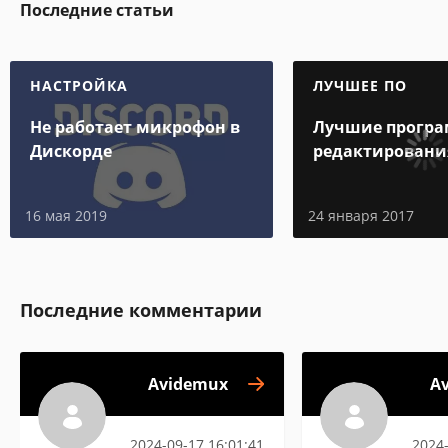
Последние статьи
НАСТРОЙКА
ЛУЧШЕЕ ПО
Не работает микрофон в
Лучшие програ
Дискорде
редактировани
подробные обз
16 мая 2019
24 января 2017
Последние комментарии
Avidemux
A
2024-09-17 16:01:41
2024-