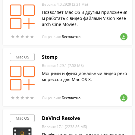
Версия: 4.0.2929 (2.21 МБ)
Позволяет Mac OS и другим приложения
м работать с видео файлами Vision Rese
arch Cine Movies.
★
★
★
★
★
★
★
★
★
★
Лицензия:
Бесплатно
Stomp
Mac OS
Версия: 1.29.1 (7.58 МБ)
Мощный и функциональный видео реко
мпрессор для Mac OS X.
★
★
★
★
★
★
★
★
★
★
Лицензия:
Бесплатно
DaVinci Resolve
Mac OS
Версия: 17.1 (2238.86 МБ)
Профессиональная, высокотехнологичн