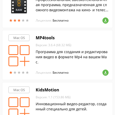
ая программа, предназначенная для сл
ожного видеомонтажа на кино- и телест
удиях.
★
★
★
★
★
★
★
★
★
★
Лицензия:
Бесплатно
MP4tools
Mac OS
Версия: 3.6.4 (68.32 МБ)
Программа для создания и редактирова
ния видео в формате Mp4 на вашем Ma
c.
★
★
★
★
★
★
★
★
★
★
Лицензия:
Бесплатно
KidsMotion
Mac OS
Версия: 1.1 (153.86 МБ)
Инновационный видео-редактор, созда
нный специально для детей.