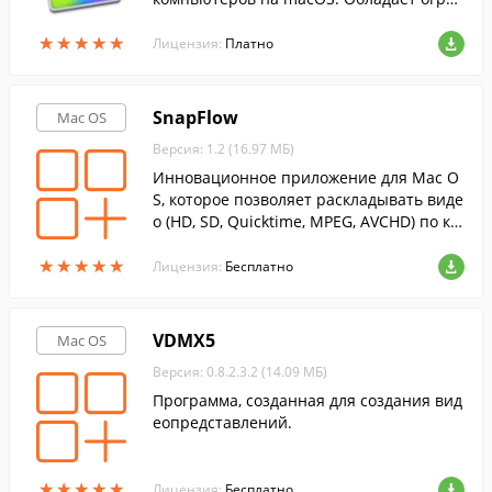
мным количеством полезных функций, а
★
★
★
★
★
★
★
★
★
★
также обладает невероятной скоростью
Лицензия:
Платно
работы.
SnapFlow
Mac OS
Версия: 1.2 (16.97 МБ)
Инновационное приложение для Mac O
S, которое позволяет раскладывать виде
о (HD, SD, Quicktime, MPEG, AVCHD) по ка
драм, сравнивать их, улучшать качество
★
★
★
★
★
★
★
★
★
★
и устранять чересстрочность.
Лицензия:
Бесплатно
VDMX5
Mac OS
Версия: 0.8.2.3.2 (14.09 МБ)
Программа, созданная для создания вид
еопредставлений.
★
★
★
★
★
★
★
★
★
★
Лицензия:
Бесплатно