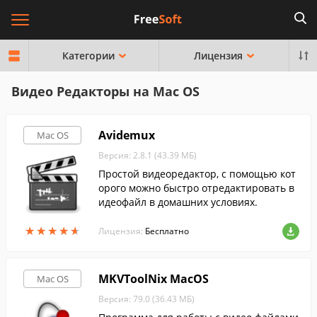
Категории
Лицензия
Видео Редакторы на Mac OS
Avidemux
Mac OS
Версия: 2.8.1 (43.39 МБ)
Простой видеоредактор, с помощью кот
орого можно быстро отредактировать в
идеофайл в домашних условиях.
★
★
★
★
★
★
★
★
★
★
Лицензия:
Бесплатно
MKVToolNix MacOS
Mac OS
Версия: 79.0 (36.43 МБ)