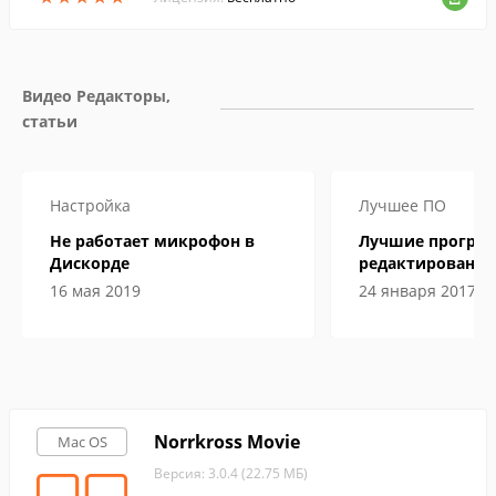
Видео Редакторы, 
статьи
Настройка
Лучшее ПО
Не работает микрофон в
Лучшие програ
Дискорде
редактирования
подробные обз
16 мая 2019
24 января 2017
Norrkross Movie
Mac OS
Версия: 3.0.4 (22.75 МБ)