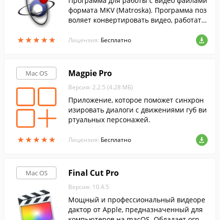
Программа для работы с видео файлами
формата MKV (Matroska). Программа поз
воляет конвертировать видео, работать
со звуковыми дорожками и субтитрами
★
★
★
★
★
★
★
★
★
★
и т.п.
Лицензия:
Бесплатно
Magpie Pro
Mac OS
Версия: 2.2.5 (4.28 МБ)
Приложение, которое поможет синхрон
изировать диалоги с движениями губ ви
ртуальных персонажей.
★
★
★
★
★
★
★
★
★
★
Лицензия:
Бесплатно
Final Cut Pro
Mac OS
Версия: 10.4.5
Мощный и профессиональный видеоре
дактор от Apple, предназначенный для
компьютеров на macOS. Обладает огро