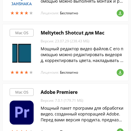
омощью можно выполнять монтаж и ре
дактирование видео файлов, добавлять
★
★
★
★
★
★
★
★
★
★
анимацию, корректировать цвета и пр.
Лицензия:
Бесплатно
Meltytech Shotcut для Mac
Mac OS
Версия: 23.07.29 (238.43 МБ)
Мощный редактор видео файлов.С его п
омощью можно редактировать видеоря
д, корректировать цвета, накладывать э
ффекты, настраивать качество и многое
★
★
★
★
★
★
★
★
★
★
другое.
Лицензия:
Бесплатно
Adobe Premiere
Mac OS
Версия: 7.0.1 (179.71 МБ)
Мощный пакет программ для обработки
видео, созданный корпорацией Adobe.
Перед вами версия продукта, предназна
ченная для Mac.