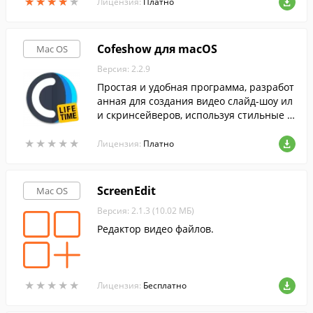
★
★
★
★
★
★
★
★
★
★
Лицензия:
Платно
Cofeshow для macOS
Mac OS
Версия: 2.2.9
Простая и удобная программа, разработ
анная для создания видео слайд-шоу ил
и скринсейверов, используя стильные ш
аблоны.
★
★
★
★
★
★
★
★
★
★
Лицензия:
Платно
ScreenEdit
Mac OS
Версия: 2.1.3 (10.02 МБ)
Редактор видео файлов.
★
★
★
★
★
★
★
★
★
★
Лицензия:
Бесплатно