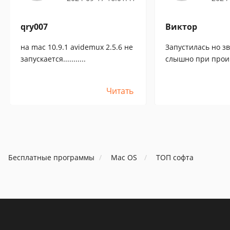
qry007
Виктор
на mac 10.9.1 avidemux 2.5.6 не
Запустилась но зв
запускается...........
слышно при прои
не получилось ау
в утиль программ
Читать
Бесплатные программы
Mac OS
ТОП софта