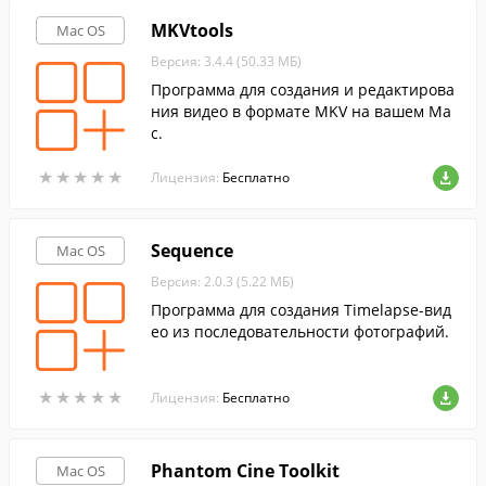
MKVtools
Mac OS
Версия: 3.4.4 (50.33 МБ)
Программа для создания и редактирова
ния видео в формате MKV на вашем Ma
c.
★
★
★
★
★
★
★
★
★
★
Лицензия:
Бесплатно
Sequence
Mac OS
Версия: 2.0.3 (5.22 МБ)
Программа для создания Timelapse-вид
ео из последовательности фотографий.
★
★
★
★
★
★
★
★
★
★
Лицензия:
Бесплатно
Phantom Cine Toolkit
Mac OS