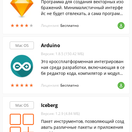
Программа для создания векторных изо
бражений. Минималистичный интерфе
йс не будет отвлекать, а сама программ
а способна работать см полями любого
★
★
★
★
★
★
★
★
★
★
размера и любым количеством слоёв.
Лицензия:
Бесплатно
Arduino
Mac OS
Версия: 1.8.5 (150.42 МБ)
Это кроссплатформенная интегрирован
ная среда разработки, включающая в се
бя редактор кода, компилятор и модуль
передачи прошивки в плату Arduino.
★
★
★
★
★
★
★
★
★
★
Лицензия:
Бесплатно
Iceberg
Mac OS
Версия: 1.2.9 (4.84 МБ)
Пакет инструментов, позволяющий созд
авать различные пакеты и приложения