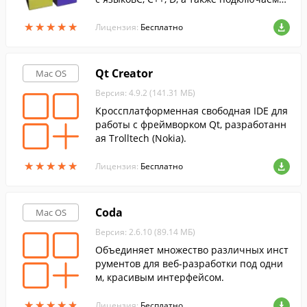
е модули для расширения функционала.
★
★
★
★
★
★
★
★
★
★
Лицензия:
Бесплатно
Qt Creator
Mac OS
Версия: 4.9.2 (141.31 МБ)
Кроссплатформенная свободная IDE для
работы с фреймворком Qt, разработанн
ая Trolltech (Nokia).
★
★
★
★
★
★
★
★
★
★
Лицензия:
Бесплатно
Coda
Mac OS
Версия: 2.6.10 (89.14 МБ)
Объединяет множество различных инст
рументов для веб-разработки под одни
м, красивым интерфейсом.
★
★
★
★
★
★
★
★
★
★
Лицензия:
Бесплатно