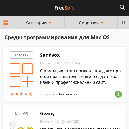
Категории
Лицензия
Среды программирования для Mac OS
Sandvox
Mac OS
Версия: 2.9.2 (42.12 МБ)
С помощью этого приложения даже про
стой пользователь сможет создать крас
ивый и профессиональный сайт.
★
★
★
★
★
★
★
★
★
★
Лицензия:
Бесплатно
Geany
Mac OS
Версия: 1.31 (21.04 МБ)