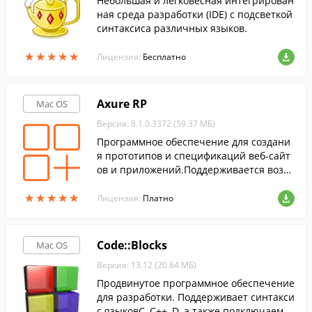
Небольшая и легковесная интегрирован
ная среда разработки (IDE) с подсветкой
синтаксиса различных языков.
★
★
★
★
★
★
★
★
★
★
Лицензия:
Бесплатно
Axure RP
Mac OS
Версия: 8.1.0.3372 (59.37 МБ)
Программное обеспечение для создани
я прототипов и спецификаций веб-сайт
ов и приложений.Поддерживается возм
ожность создания аннотаций для больш
★
★
★
★
★
★
★
★
★
★
инства элементов интерфейса.
Лицензия:
Платно
Code::Blocks
Mac OS
Версия: 13.12 (20.64 МБ)
Продвинутое программное обеспечение
для разработки. Поддерживает синтакси
с языковС, С++, D, а также подключаемы