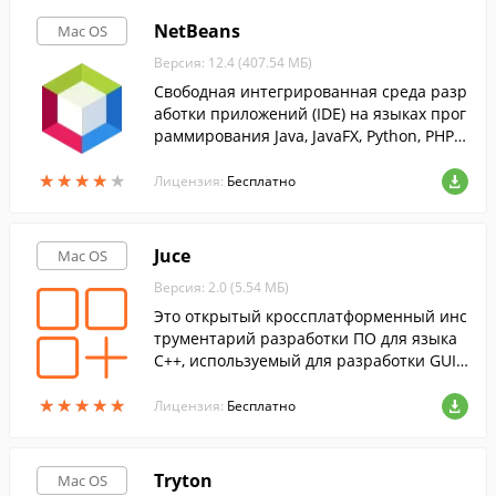
NetBeans
Mac OS
Версия: 12.4 (407.54 МБ)
Свободная интегрированная среда разр
аботки приложений (IDE) на языках прог
раммирования Java, JavaFX, Python, PHP, J
avaScript, C++, Ада и ряда других.
★
★
★
★
★
★
★
★
★
★
Лицензия:
Бесплатно
Juce
Mac OS
Версия: 2.0 (5.54 МБ)
Это открытый кроссплатформенный инс
трументарий разработки ПО для языка
C++, используемый для разработки GUI
приложений и плагинов.
★
★
★
★
★
★
★
★
★
★
Лицензия:
Бесплатно
Tryton
Mac OS