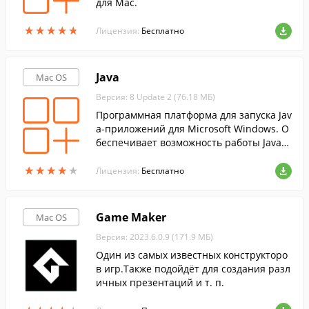
для Mac.
★
★
★
★
★
★
★
★
★
★
Лицензия:
Бесплатно
Java
Mac OS
Версия: 8 Update 2 (76.18 МБ)
Программная платформа для запуска Jav
a-приложений для Microsoft Windows. О
беспечивает возможность работы Java-п
риложений на разных системах.
★
★
★
★
★
★
★
★
★
★
Лицензия:
Бесплатно
Game Maker
Mac OS
Версия: 2023.6.0.9 (171.9 МБ)
Один из самых известных конструкторо
в игр.Также подойдёт для создания разл
ичных презентаций и т. п.