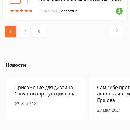
я создания 3D игр.
★
★
★
★
★
★
★
★
★
★
Лицензия:
Бесплатно
1
2
3
Новости
Приложение для дизайна
Сам себе прог
Canva: обзор функционала
авторская кол
Ершова
27 мая 2021
27 мая 2021