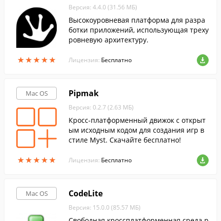
Версия: 4.4.0 (31.56 МБ)
Высокоуровневая платформа для разра
ботки приложений, использующая треху
ровневую архитектуру.
★
★
★
★
★
★
★
★
★
★
Лицензия:
Бесплатно
Pipmak
Mac OS
Версия: 0.2.7 (2.63 МБ)
Кросс-платформенный движок с открыт
ым исходным кодом для создания игр в
стиле Myst. Скачайте бесплатно!
★
★
★
★
★
★
★
★
★
★
Лицензия:
Бесплатно
CodeLite
Mac OS
Версия: 15.0.0 (85.57 МБ)
Свободная кроссплатформенная среда р