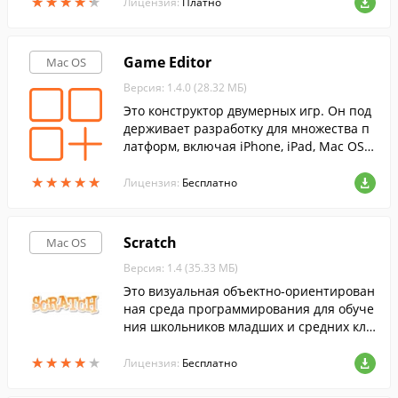
★
★
★
★
★
★
★
★
★
★
Лицензия:
Платно
Game Editor
Mac OS
Версия: 1.4.0 (28.32 МБ)
Это конструктор двумерных игр. Он под
держивает разработку для множества п
латформ, включая iPhone, iPad, Mac OS
X, Windows, Linux, Windows-смартфоны,
★
★
★
★
★
★
★
★
★
★
GP2X, Pocket PC и Handheld PC.
Лицензия:
Бесплатно
Scratch
Mac OS
Версия: 1.4 (35.33 МБ)
Это визуальная объектно-ориентирован
ная среда программирования для обуче
ния школьников младших и средних кла
ссов.
★
★
★
★
★
★
★
★
★
★
Лицензия:
Бесплатно