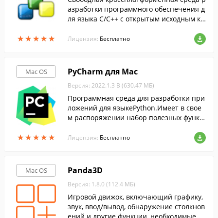
азработки программного обеспечения д
ля языка С/С++ с открытым исходным ко
дом.
★
★
★
★
★
★
★
★
★
★
Лицензия:
Бесплатно
PyCharm для Mac
Mac OS
Версия: 2022.1.3 B (630.47 МБ)
Программная среда для разработки при
ложений для языкеPython.Имеет в свое
м распоряжении набор полезных функц
ий, а также интеграцией в различные с
★
★
★
★
★
★
★
★
★
★
истемы управления версиями.
Лицензия:
Бесплатно
Panda3D
Mac OS
Версия: 1.8.0 (112.4 МБ)
Игровой движок, включающий графику,
звук, ввод/вывод, обнаружение столкнов
ений и другие функции, необходимые дл