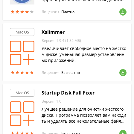
ста.
★
★
★
★
★
★
★
★
★
★
Лицензия:
Платно
Xslimmer
Mac OS
Версия: 1.9.4 (1.85 МБ)
Увеличивает свободное место на жестко
м диске, уменьшая размер установленн
ых приложений.
★
★
★
★
★
★
★
★
★
★
Лицензия:
Бесплатно
Startup Disk Full Fixer
Mac OS
Версия: 1.0
Лучшее решение для очистки жесткого
диска. Программа позволяет вам находи
ть и удалять все нежелательные файлы
и экономить дисковое пространство.
★
★
★
★
★
★
★
★
★
★
Лицензия:
Бесплатно