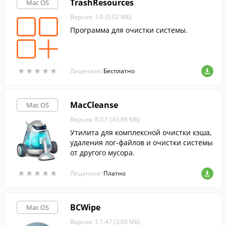
TrashResources
Mac OS
Версия: 1.0 (0.02 МБ)
Программа для очистки системы.
★
★
★
★
★
★
★
★
★
★
Лицензия:
Бесплатно
MacCleanse
Mac OS
Версия: 8.0.1 (43.68 МБ)
Утилита для комплексной очистки кэша,
удаления лог-файлов и очистки системы
от другого мусора.
★
★
★
★
★
★
★
★
★
★
Лицензия:
Платно
BCWipe
Mac OS
Версия: 1.1.47 (3.09 МБ)