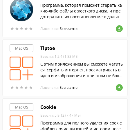
Программа, которая поможет стереть ка
кие-либо файлы с жесткого диска, и пре
дотвратить их восстановление в дальне
йшем.
★
★
★
★
★
★
★
★
★
★
Лицензия:
Бесплатно
Tiptoe
Mac OS
Версия: 1.2.4 (1.83 МБ)
С этим приложением вы сможете чатить
ся, серфить интернет, просматривать в
идео и изображения и при этом не боят
ься, что в системе остануться следы ваш
★
★
★
★
★
★
★
★
★
★
ей деятельности.
Лицензия:
Бесплатно
Cookie
Mac OS
Версия: 5.9.12 (7.47 МБ)
Программа для полного удаления cookie
-файлов, очистки кэшей и истории посе