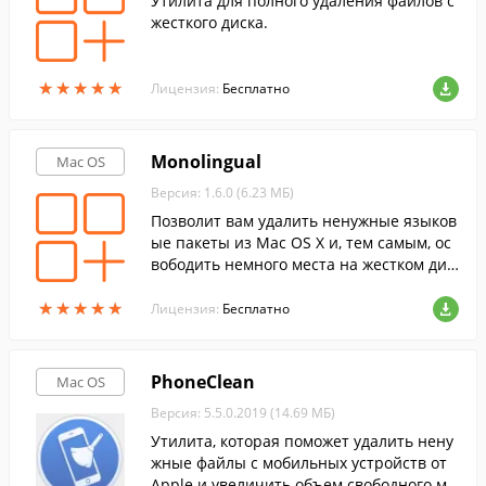
Утилита для полного удаления файлов с
жесткого диска.
★
★
★
★
★
★
★
★
★
★
Лицензия:
Бесплатно
Monolingual
Mac OS
Версия: 1.6.0 (6.23 МБ)
Позволит вам удалить ненужные языков
ые пакеты из Mac OS X и, тем самым, ос
вободить немного места на жестком дис
ке.
★
★
★
★
★
★
★
★
★
★
Лицензия:
Бесплатно
PhoneClean
Mac OS
Версия: 5.5.0.2019 (14.69 МБ)
Утилита, которая поможет удалить нену
жные файлы с мобильных устройств от
Apple и увеличить объем свободного ме