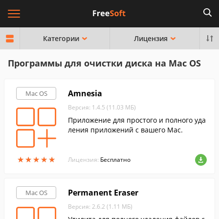
Категории
Лицензия
Программы для очистки диска на Mac OS
Amnesia
Mac OS
Версия: 1.4.5 (11.03 МБ)
Приложение для простого и полного уда
ления приложений с вашего Mac.
★
★
★
★
★
★
★
★
★
★
Лицензия:
Бесплатно
Permanent Eraser
Mac OS
Версия: 2.6.2 (1.11 МБ)