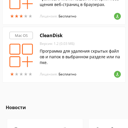
щения веб-страниц в браузерах.
★
★
★
★
★
★
★
★
★
★
Лицензия:
Бесплатно
CleanDisk
Mac OS
Версия: 1.2 (0.03 МБ)
Программа для удаления скрытых файл
ов и папок в выбранном разделе или па
пке.
★
★
★
★
★
★
★
★
★
★
Лицензия:
Бесплатно
Новости