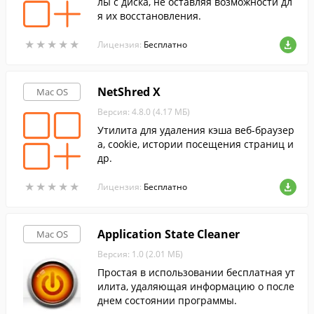
лы с диска, не оставляя возможности дл
я их восстановления.
★
★
★
★
★
★
★
★
★
★
Лицензия:
Бесплатно
NetShred X
Mac OS
Версия: 4.8.0 (4.17 МБ)
Утилита для удаления кэша веб-браузер
а, cookie, истории посещения страниц и
др.
★
★
★
★
★
★
★
★
★
★
Лицензия:
Бесплатно
Application State Cleaner
Mac OS
Версия: 1.0 (2.01 МБ)
Простая в использовании бесплатная ут
илита, удаляющая информацию о после
днем состоянии программы.