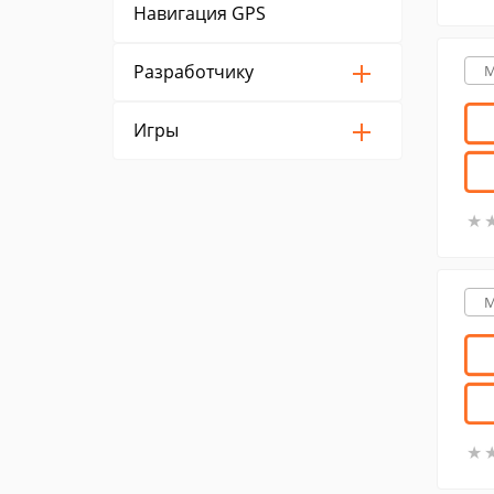
Навигация GPS
Разработчику
M
Игры
★
★
M
★
★