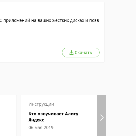
C приложений на ваших жестких дисках и позв
Скачать
Инструкции
Игры
Инст
Кто озвучивает Алису
Где в пап
Яндекс
игры
06 мая 2019
06 июня 2