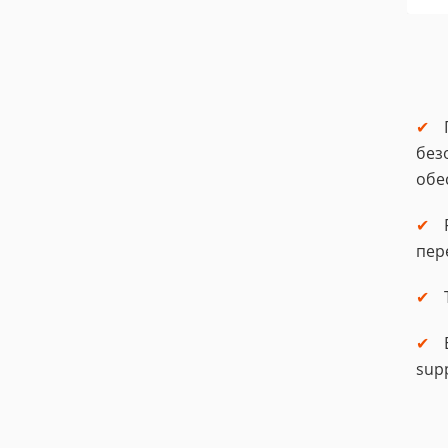
без
обе
пер
sup