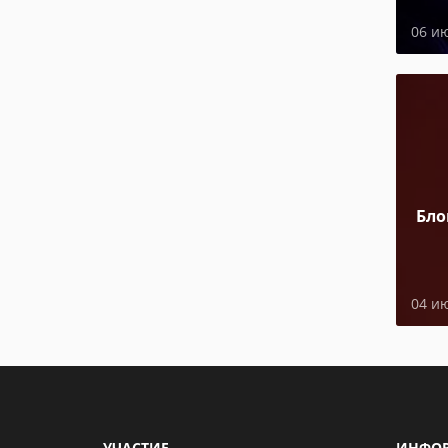
06 и
Бло
04 и
УЧАСТИЕ
ИНФО