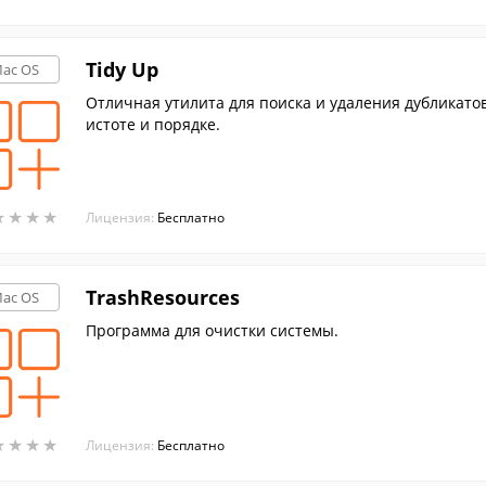
Tidy Up
ac OS
Отличная утилита для поиска и удаления дубликатов
истоте и порядке.
★
★
★
★
★
★
★
★
Лицензия:
Бесплатно
TrashResources
ac OS
Программа для очистки системы.
★
★
★
★
★
★
★
★
Лицензия:
Бесплатно