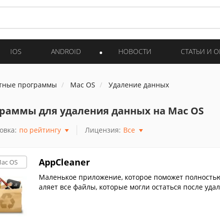
IOS
ANDROID
НОВОСТИ
СТАТЬИ И 
тные программы
Mac OS
Удаление данных
раммы для удаления данных на Mac OS
овка:
по рейтингу
Лицензия:
Все
AppCleaner
ac OS
Маленькое приложение, которое поможет полность
аляет все файлы, которые могли остаться после уд