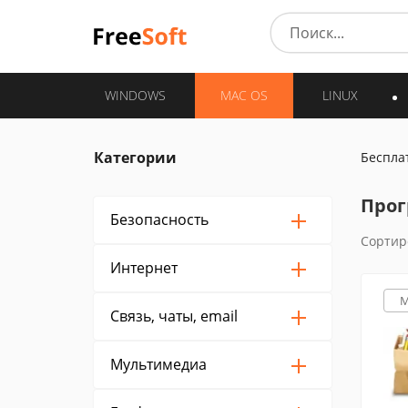
WINDOWS
MAC OS
LINUX
Категории
Беспла
Прог
Безопасность
Сортир
Интернет
M
Связь, чаты, email
Мультимедиа