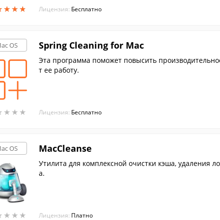
★
★
★
★
★
★
★
★
Лицензия:
Бесплатно
Spring Cleaning for Mac
ac OS
Эта программа поможет повысить производительнос
т ее работу.
★
★
★
★
★
★
★
★
Лицензия:
Бесплатно
MacCleanse
ac OS
Утилита для комплексной очистки кэша, удаления ло
а.
★
★
★
★
★
★
★
★
Лицензия:
Платно