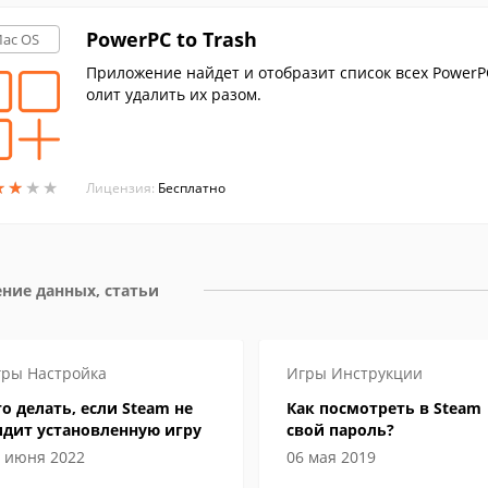
PowerPC to Trash
ac OS
Приложение найдет и отобразит список всех PowerP
олит удалить их разом.
★
★
★
★
★
★
★
★
Лицензия:
Бесплатно
ние данных, статьи
гры
Настройка
Игры
Инструкции
о делать, если Steam не
Как посмотреть в Steam
идит установленную игру
свой пароль?
 июня 2022
06 мая 2019