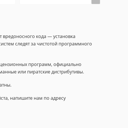
 вредоносного кода — установка
систем следят за чистотой программного
лицензионных программ, официально
манные или пиратские дистрибутивы.
атны.
ста, напишите нам по адресу