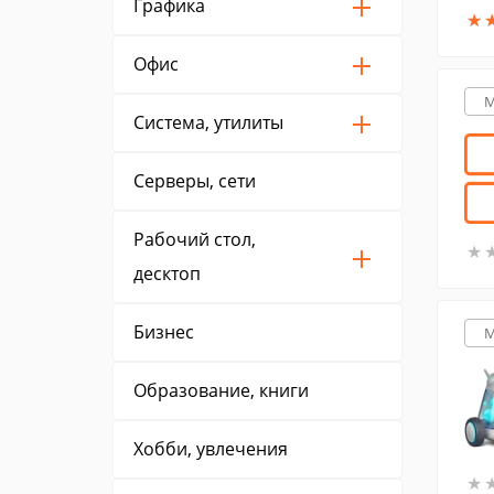
Графика
★
★
Офис
M
Система, утилиты
Серверы, сети
Рабочий стол,
★
★
десктоп
Бизнес
M
Образование, книги
Хобби, увлечения
★
★