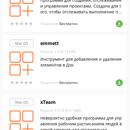
Программа для создания, отслеживания
и управления проектами. Создана для т
ого, чтобы отслеживать выполнение пос
тавленных задач и высчитывать стоимо
★
★
★
★
★
★
★
★
★
★
сть проектов.
Лицензия:
Бесплатно
emmett
Mac OS
Версия: 1.0 (0.11 МБ)
Инструмент для добавления и удаления
элементов в Док.
★
★
★
★
★
★
★
★
★
★
Лицензия:
Бесплатно
xTeam
Mac OS
Версия: 4.0.10 (6.97 МБ)
Невероятно удобная программа для упр
авления рабочим расписанием людей в
одной команде или организации.