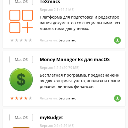
TeXmacs
Mac OS
Версия: 2.1 (65.5 МБ)
Платформа для подготовки и редактиро
вания документов со специальными воз
можностями для ученых.
★
★
★
★
★
★
★
★
★
★
Лицензия:
Бесплатно
Money Manager Ex для macOS
Mac OS
Версия: 1.5.5 (20.79 МБ)
Бесплатная программа, предназначенн
ая для контроля, учета, анализа и плани
рования личных финансов.
★
★
★
★
★
★
★
★
★
★
Лицензия:
Бесплатно
myBudget
Mac OS
Версия: 0.6 (6.56 МБ)