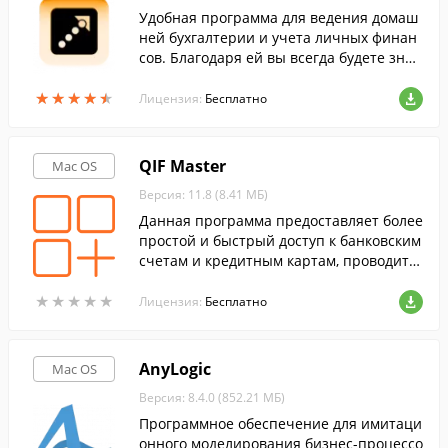
Удобная программа для ведения домаш
ней бухгалтерии и учета личных финан
сов. Благодаря ей вы всегда будете знат
ь, куда делись ваши деньги.
★
★
★
★
★
★
★
★
★
★
Лицензия:
Бесплатно
QIF Master
Mac OS
Версия: 11.8 (8.41 МБ)
Данная программа предоставляет более
простой и быстрый доступ к банковским
счетам и кредитным картам, проводить
транзакции в Quicken и других програм
★
★
★
★
★
★
★
★
★
★
мах, принимающих Quicken Interchange
Лицензия:
Бесплатно
Format (QIF).
AnyLogic
Mac OS
Версия: 8.4.0 (852.21 МБ)
Программное обеспечение для имитаци
онного моделирования бизнес-процессо