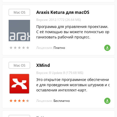
Araxis Ketura для macOS
Mac OS
Версия: 2012.1772 (26.64 МБ)
Программа для управления проектами.
С её помощью вы можете полностью ор
ганизовать рабочий процесс.
★
★
★
★
★
★
★
★
★
★
Лицензия:
Платно
XMind
Mac OS
Версия: 8 Update 8 (179.68 МБ)
Это открытое программное обеспечени
е для проведения мозговых штурмов и с
оставления интеллект-карт.
★
★
★
★
★
★
★
★
★
★
Лицензия:
Бесплатно