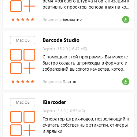
ремя мозгового штурма и организации к
реативных проектов, основанная на кон
цепции визуального мышления.
★
★
★
★
★
★
★
★
★
★
Лицензия:
Бесплатно
Barcode Studio
Mac OS
Версия: 15.2.0 (16.47 МБ)
С помощью этой программы Вы можете
быстро создать штрихкоды в формате и
зображений высокого качества, которые
отлично подходят для препресса и деск
★
★
★
★
★
★
★
★
★
★
топных издательских приложений.
Лицензия:
Платно
iBarcoder
Mac OS
Версия: 3.6.3 (10.53 МБ)
Генератор штрих-кодов, позволяющий п
ечатать собственные этикетки, стикеры
и ярлыки.