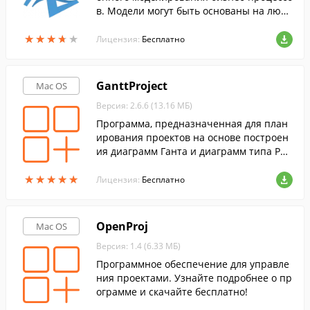
в. Модели могут быть основаны на любо
й из основных парадигм имитационного
★
★
★
★
★
★
★
★
★
★
моделирования.
Лицензия:
Бесплатно
GanttProject
Mac OS
Версия: 2.6.6 (13.16 МБ)
Программа, предназначенная для план
ирования проектов на основе построен
ия диаграмм Ганта и диаграмм типа PER
T.
★
★
★
★
★
★
★
★
★
★
Лицензия:
Бесплатно
OpenProj
Mac OS
Версия: 1.4 (6.33 МБ)
Программное обеспечение для управле
ния проектами. Узнайте подробнее о пр
ограмме и скачайте бесплатно!