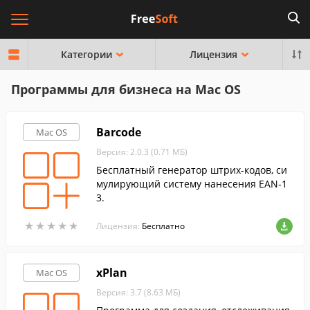
Категории
Лицензия
Программы для бизнеса на Mac OS
Barcode
Mac OS
Версия: 2.0.3 (0.71 МБ)
Бесплатный генератор штрих-кодов, си
мулирующий систему нанесения EAN-1
3.
★
★
★
★
★
★
★
★
★
★
Лицензия:
Бесплатно
xPlan
Mac OS
Версия: 3.7 (8.63 МБ)