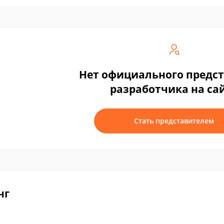
Нет официального предс
разработчика на са
Стать представителем
нг