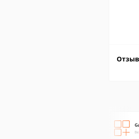
Отзы
Ga
Ве