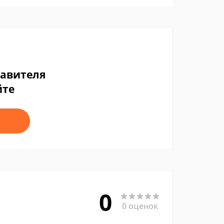
тавителя
йте
0
0 оценок