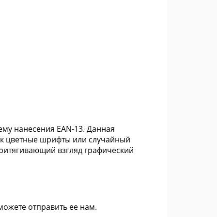
ему нанесения EAN-13. Данная
ак цветные шрифты или случайный
притягивающий взгляд графический
 можете
отправить ее нам
.