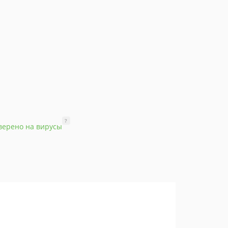
?
верено на вирусы