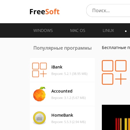
WINDOWS
MAC OS
LINUX
Популярные программы
Бесплатные 
iBank
Версия: 5.2.1 (38.95 МБ)
Accounted
Версия: 3.1.2 (5.67 МБ)
HomeBank
Версия: 5.5.3 (2.94 МБ)