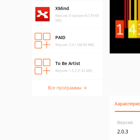
XMind
Версия: 8 Update 8 (179.68
МБ)
PAID
Версия: 5.4.1 (46.84 МБ)
To Be Artist
Версия: 1.5.2 (7.32 МБ)
Все программы →
Характери
Версия
2.0.3