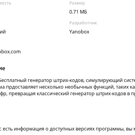
мость
Размер
0.71 МБ
Разработчик
кий
Yanobox
obox.com
ие
Бесплатный генератор штрих-кодов, симулирующий сист
а прдоставляет несколько необычных функций, таких к
фр, превращая классический генератор штрих-кодов в 
ас есть информация о доступных версиях программы, вы