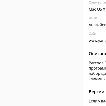
Совмести
Mac OS X
Язык
Английс
Сайт
www.yan
Описан
Barcode 
программ
набор ци
элемент.
Версии
Если у в