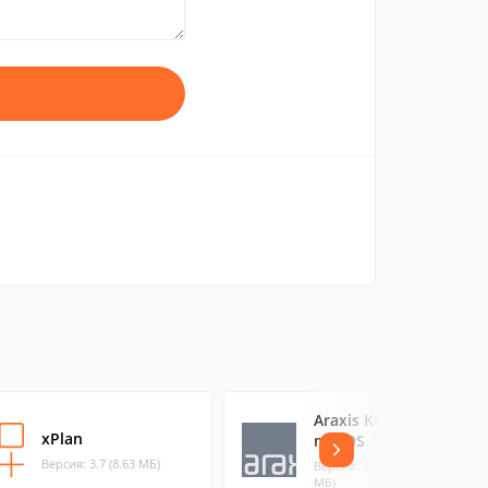
Araxis Ketura для
xPlan
macOS
Версия: 3.7 (8.63 МБ)
Версия: 2012.177 (26.64
МБ)