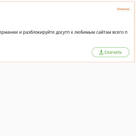
Спонсор
Германии и разблокируйте досутп к любимым сайтам всего п
Скачать