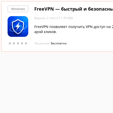
FreeVPN — быстрый и безопасн
Windows
Версия: 2.14.0 (111.78 МБ)
FreeVPN позволяет получить VPN-доступ на 
арой кликов.
★
★
★
★
★
★
★
★
★
★
Лицензия:
Бесплатно