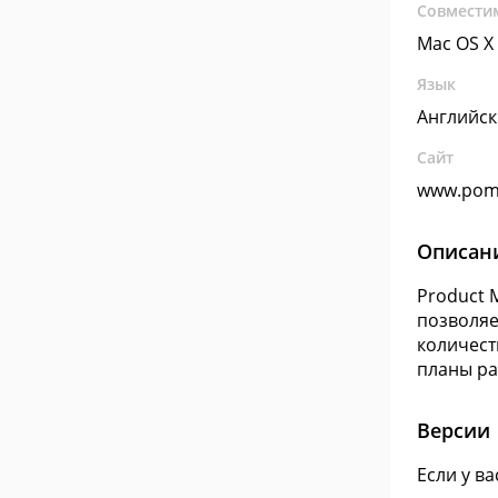
Совмести
Mac OS X
Язык
Английс
Сайт
www.pom
Описан
Product 
позволяе
количест
планы ра
Версии
Если у в