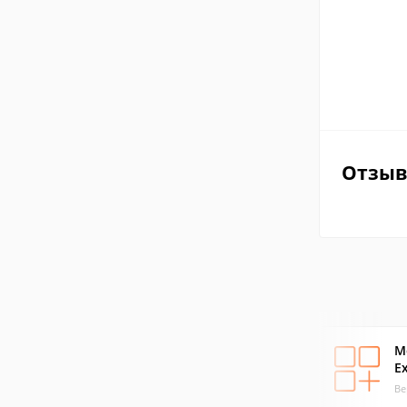
Отзы
M
E
Ве