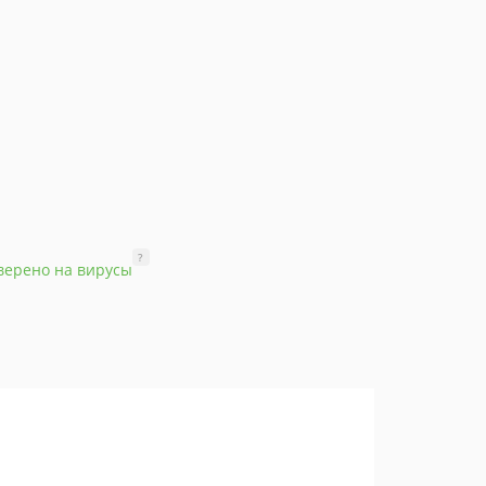
?
верено на вирусы