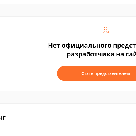
Нет официального предс
разработчика на са
Стать представителем
нг