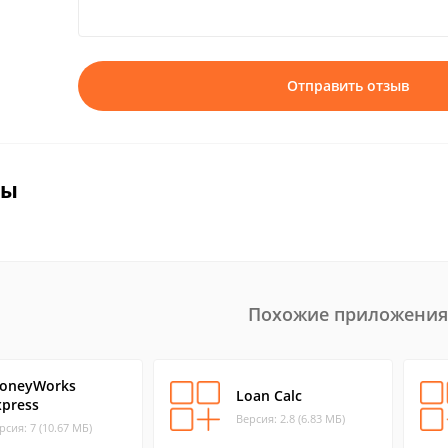
Отправить отзыв
вы
Похожие приложения
oneyWorks
Loan Calc
xpress
Версия: 2.8 (6.83 МБ)
рсия: 7 (10.67 МБ)