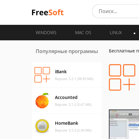
WINDOWS
MAC OS
LINUX
Популярные программы
Бесплатные 
iBank
Версия: 5.2.1 (38.95 МБ)
Accounted
Версия: 3.1.2 (5.67 МБ)
HomeBank
Версия: 5.5.3 (2.94 МБ)