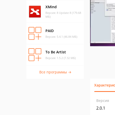
XMind
Версия: 8 Update 8 (179.68
МБ)
PAID
Версия: 5.4.1 (46.84 МБ)
To Be Artist
Версия: 1.5.2 (7.32 МБ)
Все программы →
Характери
Версия
2.0.1