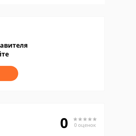
тавителя
йте
0
0 оценок