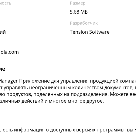
мость
Размер
5.68 МБ
Разработчик
кий
Tension Software
ola.com
ие
Manager Приложение для управления продукцией компа
т управлять неограниченным количеством документов, 
во продуктов, поделенных на подразделения. Можете вес
зличных действий и многое многое другое.
ас есть информация о доступных версиях программы, вы