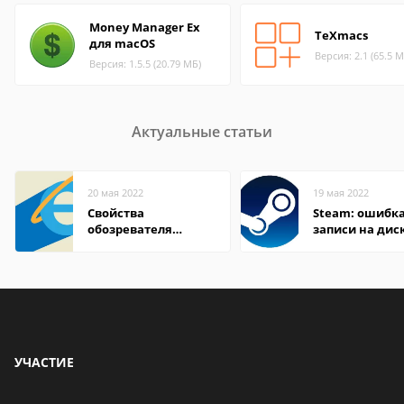
Money Manager Ex
TeXmacs
для macOS
Версия: 2.1 (65.5 М
Версия: 1.5.5 (20.79 МБ)
Актуальные статьи
20 мая 2022
19 мая 2022
Свойства
Steam: ошибка
обозревателя
записи на дис
Internet Explorer где
находится
УЧАСТИЕ