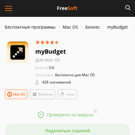
Бесплатные программы
Mac OS
Бизнес
myBudget
myBudget
Для Mac OS
Версия:
0.6
Лицензия:
Бесплатно для Mac OS
428 скачиваний
Mac OS
Windows
Linux
?
Проверено на вирусы
Поделиться ссылкой