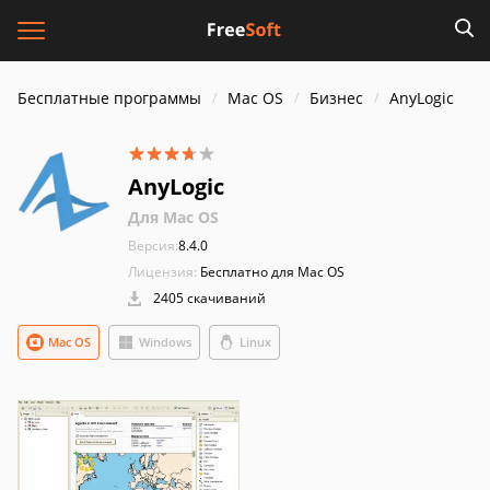
Бесплатные программы
Mac OS
Бизнес
AnyLogic
AnyLogic
Для Mac OS
Версия:
8.4.0
Лицензия:
Бесплатно для Mac OS
2405 скачиваний
Mac OS
Windows
Linux