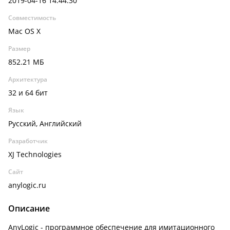
2019-04-16 14:44:30
Совместимость
Mac OS X
Размер
852.21 МБ
Архитектура
32 и 64 бит
Язык
Русский, Английский
Разработчик
XJ Technologies
Сайт
anylogic.ru
Описание
AnyLogic - программное обеспечение для имитационного