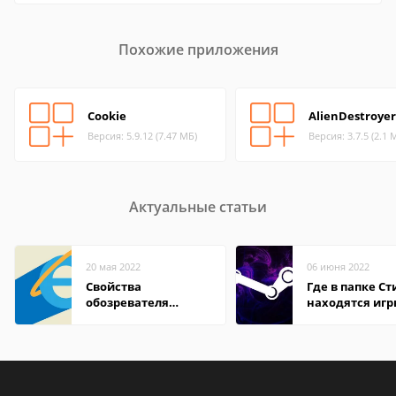
Похожие приложения
Cookie
AlienDestroyer
Версия: 5.9.12 (7.47 МБ)
Версия: 3.7.5 (2.1 
Актуальные статьи
20 мая 2022
06 июня 2022
Свойства
Где в папке С
обозревателя
находятся иг
Internet Explorer где
находится