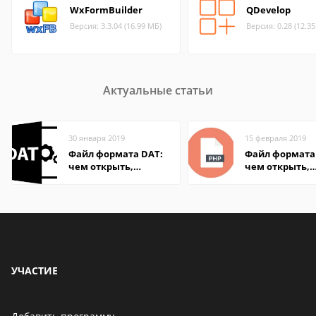
WxFormBuilder
QDevelop
Версия: 3.3.04 (16.99 МБ)
Версия: 0.28 (12.3
Актуальные статьи
30 января 2019
15 февраля 2019
Файл формата DAT:
Файл формата
чем открыть,
чем открыть,
описание,
описание,
особенности
особенности
УЧАСТИЕ