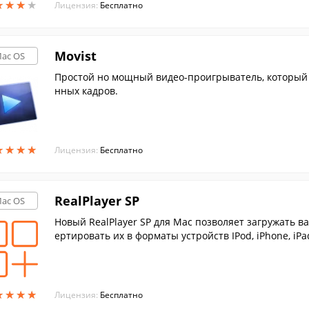
★
★
★
★
★
★
★
★
Лицензия:
Бесплатно
Movist
ac OS
Простой но мощный видео-проигрыватель, который 
нных кадров.
★
★
★
★
★
★
★
★
Лицензия:
Бесплатно
RealPlayer SP
ac OS
Новый RealPlayer SP для Mac позволяет загружать 
ертировать их в форматы устройств IPod, iPhone, iPad
★
★
★
★
★
★
★
★
Лицензия:
Бесплатно