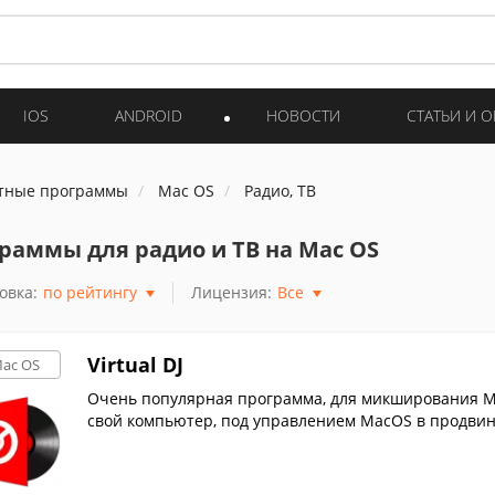
IOS
ANDROID
НОВОСТИ
СТАТЬИ И 
тные программы
Mac OS
Радио, ТВ
раммы для радио и ТВ на Mac OS
овка:
по рейтингу
Лицензия:
Все
Virtual DJ
ac OS
Очень популярная программа, для микширования M
свой компьютер, под управлением MacOS в продвин