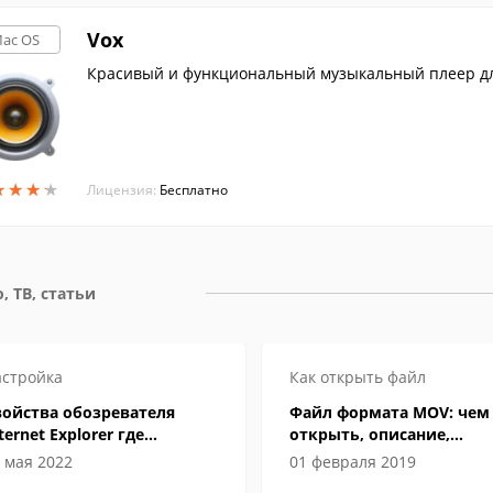
Vox
ac OS
Красивый и функциональный музыкальный плеер дл
★
★
★
★
★
★
★
★
Лицензия:
Бесплатно
, ТВ, статьи
стройка
Как открыть файл
войства обозревателя
Файл формата MOV: чем
ternet Explorer где
открыть, описание,
аходится
особенности
 мая 2022
01 февраля 2019