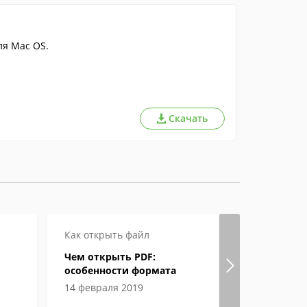
я Mac OS.
Скачать
Как открыть файл
Настройка
Чем открыть PDF:
Свойства 
особенности формата
Internet E
находитс
14 февраля 2019
20 мая 202