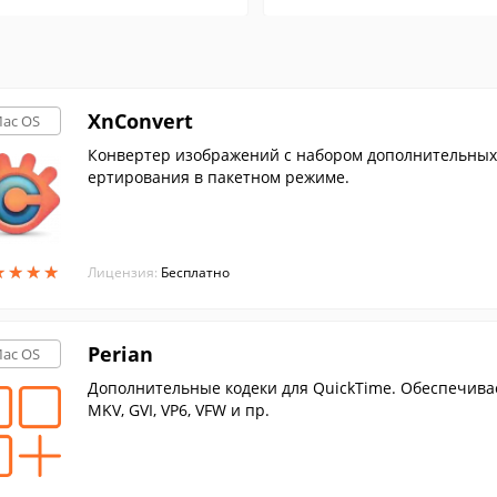
XnConvert
ac OS
Конвертер изображений с набором дополнительных
ертирования в пакетном режиме.
★
★
★
★
★
★
★
★
Лицензия:
Бесплатно
Perian
ac OS
Дополнительные кодеки для QuickTime. Обеспечиваетп
MKV, GVI, VP6, VFW и пр.