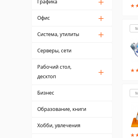
Графика
★
★
Офис
M
Система, утилиты
Серверы, сети
Рабочий стол,
★
★
десктоп
Бизнес
M
Образование, книги
Хобби, увлечения
★
★