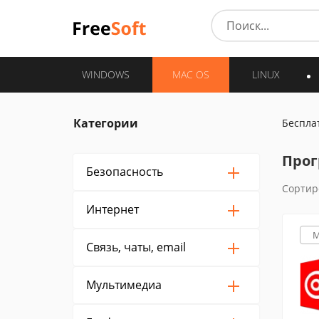
WINDOWS
MAC OS
LINUX
Категории
Беспла
Прог
Безопасность
Сортир
Интернет
M
Связь, чаты, email
Мультимедиа