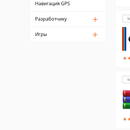
Навигация GPS
Разработчику
M
Игры
★
★
M
★
★