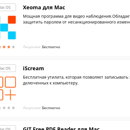
Xeoma для Mac
ac OS
Мощная программа для видео наблюдения.Обладает
защитить паролем от несанкционированного измен
★
★
★
★
★
★
★
★
Лицензия:
Бесплатно
iScream
ac OS
Бесплатная утилита, которая позволяет записывать з
дключенных к компьютеру.
★
★
★
★
★
★
★
★
Лицензия:
Бесплатно
GIT Free PDF Reader для Mac
ac OS