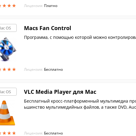
★
★
★
★
★
★
★
★
Лицензия:
Платно
Macs Fan Control
ac OS
Программа, с помощью которой можно контролирова
★
★
★
★
★
★
★
★
Лицензия:
Бесплатно
VLC Media Player для Mac
ac OS
Бесплатный кросс-платформенный мультимедиа про
ьшинство мультимедийных файлов, а также DVD, Aud
вещания.
★
★
★
★
★
★
★
★
Лицензия:
Бесплатно