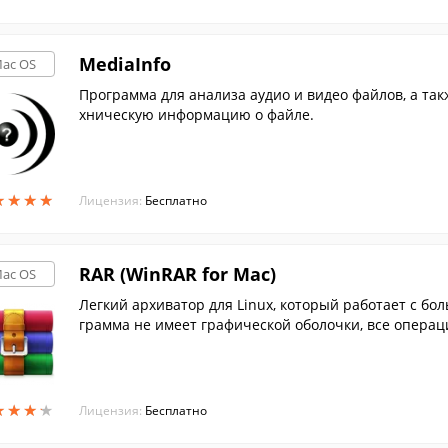
MediaInfo
ac OS
Программа для анализа аудио и видео файлов, а так
хническую информацию о файле.
★
★
★
★
★
★
★
★
Лицензия:
Бесплатно
RAR (WinRAR for Mac)
ac OS
Легкий архиватор для Linux, который работает с б
грамма не имеет графической оболочки, все опера
★
★
★
★
★
★
★
★
Лицензия:
Бесплатно