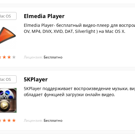
Elmedia Player
ac OS
Elmedia Player- бесплатный видео-плеер для воспроизведе
OV, MP4, DIVX, XVID, DAT, Silverlight ) на Mac OS X.
★
★
★
★
★
★
★
★
Лицензия:
Бесплатно
5KPlayer
ac OS
5KPlayer поддерживает воспроизведение музыки, вид
обладает функцией загрузки онлайн видео.
★
★
★
★
★
★
★
★
Лицензия:
Бесплатно