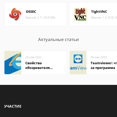
OSSEC
TightVNC
Версия: 2.7.1 (0.8 МБ)
Версия: 1.3.10 (0.1
Актуальные статьи
20 мая 2022
30 мая 2022
Свойства
Teamviewer: чт
обозревателя
за программа
Internet Explorer где
находится
УЧАСТИЕ