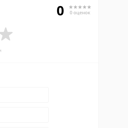
0
0 оценок
и