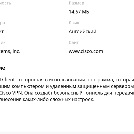
мость
Размер
14.67 МБ
ура
Язык
ит
Английский
чик
Сайт
tems, Inc.
www.cisco.com
ие
N Client это простая в использовании программа, котора
шим компьютером и удаленным защищенным сервером по
isco VPN. Она создаёт безопасный тоннель для передач
 внесения каких-либо сложных настроек.