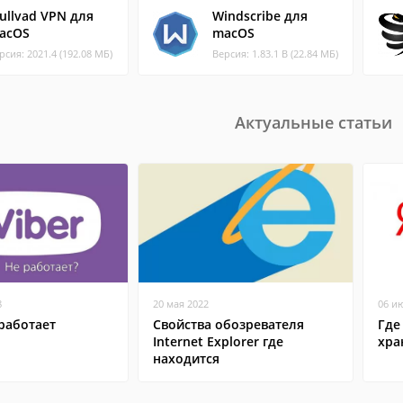
ullvad VPN для
Windscribe для
acOS
macOS
рсия: 2021.4 (192.08 МБ)
Версия: 1.83.1 B (22.84 МБ)
Актуальные статьи
8
20 мая 2022
06 и
работает
Свойства обозревателя
Где
Internet Explorer где
хра
находится