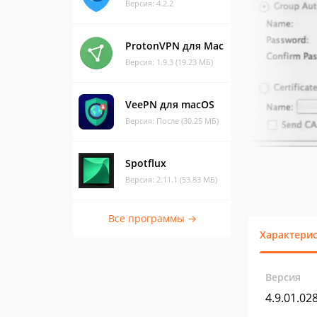
Версия: 4.2.2
ProtonVPN для Mac
Версия: 1.9.3 (19.23 МБ)
VeePN для macOS
Версия: После (30.25 МБ)
Spotflux
Версия: 2.11.1 (53.83 МБ)
Все программы →
Характери
Версия
4.9.01.02