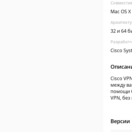
Совмести
Mac OS X
Архитект
32 и 64 б
Разработ
Cisco Sys
Описан
Cisco VP
между ва
помощи C
VPN, без
Версии