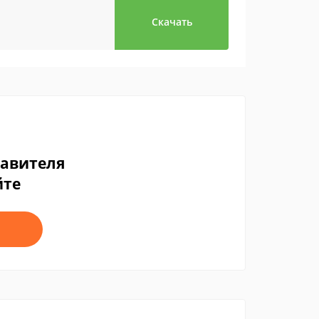
Скачать
тавителя
йте