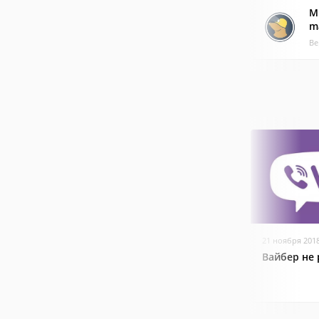
M
m
Ве
21 ноября 201
Вайбер не 