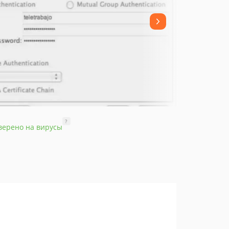
?
верено на вирусы