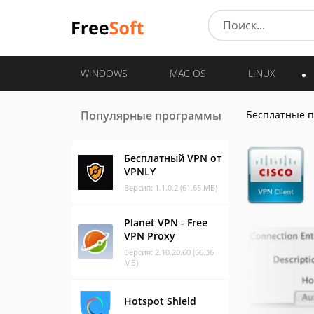
WINDOWS
MAC OS
LINUX
Популярные программы
Бесплатные 
Бесплатный VPN от
VPNLY
Версия: 1.1.0.2 (61.65 МБ)
Planet VPN - Free
VPN Proxy
Версия: 2.10.20.60 (66.36
МБ)
Hotspot Shield