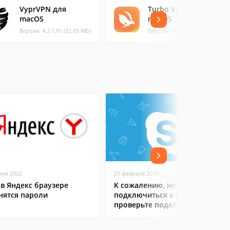
VyprVPN для
Turbo VPN для
macOS
macOS
Версия: 4.2.1.91 (32.65 МБ)
Версия: 1.3.1
юня 2022
21 февраля 2019
 в Яндекс браузере
К сожалению, не удалось
нятся пароли
подключиться к Skype:
проверьте подключение