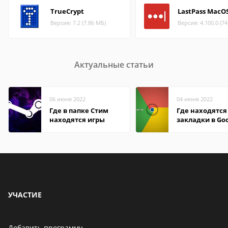
TrueCrypt
LastPass MacO
Версия: 7.2 (7.86 МБ)
Версия: 4.100.0 (7
Актуальные статьи
06 июня 2022
04 июня 2022
Где в папке Стим
Где находятся
находятся игры
закладки в Go
Chrome
УЧАСТИЕ
Добавить программу