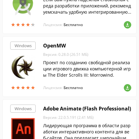
реда разработки приложений, рекоменд
уемскачать удобную интегрированную с
редуAndroidStudio. ...
★
★
★
★
★
★
★
★
★
★
Лицензия:
Бесплатно
OpenMW
Windows
Версия: 0.28.0 (26.51 МБ)
Проект по созданию свободной реализа
ции игрового движка компьютерной игр
ы The Elder Scrolls III: Morrowind.
★
★
★
★
★
★
★
★
★
★
Лицензия:
Бесплатно
Adobe Animate (Flash Professional)
Windows
Версия: 22.0.5.191 (2.41 МБ)
Лидирующая программа в области разр
аботки интерактивного контента для ве
б-сайтов. Она предлагает широчайший