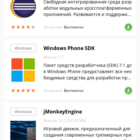
Свободная интегрированная среда разр
аботки модульных кроссплатформенных
приложений. Развивается и поддержива
ется Eclipse Foundation.
★
★
★
★
★
★
★
★
★
★
Лицензия:
Бесплатно
Windows Phone SDK
Windows
Версия: 7.1
Пакет средств разработчика (SDK) 7.1 дл
я Windows Phone предоставляет все нео
бходимые средства для разработки при
ложений и игр для устройств под управ
★
★
★
★
★
★
★
★
★
★
лением Windows Phone 7.0 и Windows P
Лицензия:
Бесплатно
hone 7.5.
jMonkeyEngine
Windows
Версия: 3.1 (353.32 МБ)
Игровой движок, предназначенный для
создания современных трёхмерных при