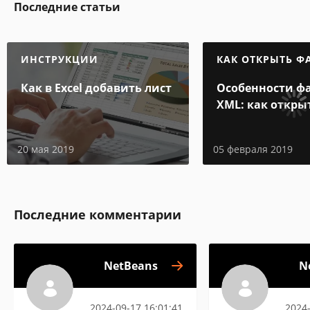
Последние статьи
ИНСТРУКЦИИ
КАК ОТКРЫТЬ Ф
Как в Excel добавить лист
Особенности ф
XML: как откры
и на компьюте
20 мая 2019
05 февраля 2019
Последние комментарии
NetBeans
N
2024-09-17 16:01:41
2024-