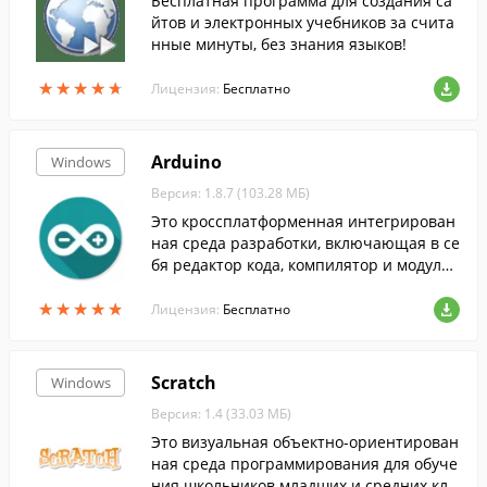
Бесплатная программа для создания са
йтов и электронных учебников за счита
нные минуты, без знания языков!
★
★
★
★
★
★
★
★
★
★
Лицензия:
Бесплатно
Arduino
Windows
Версия: 1.8.7 (103.28 МБ)
Это кроссплатформенная интегрирован
ная среда разработки, включающая в се
бя редактор кода, компилятор и модуль
передачи прошивки в плату Arduino.
★
★
★
★
★
★
★
★
★
★
Лицензия:
Бесплатно
Scratch
Windows
Версия: 1.4 (33.03 МБ)
Это визуальная объектно-ориентирован
ная среда программирования для обуче
ния школьников младших и средних кла