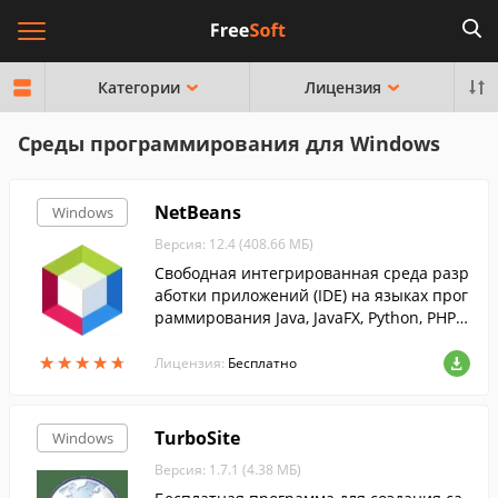
Категории
Лицензия
Среды программирования для Windows
NetBeans
Windows
Версия: 12.4 (408.66 МБ)
Свободная интегрированная среда разр
аботки приложений (IDE) на языках прог
раммирования Java, JavaFX, Python, PHP, J
avaScript, C++, Ада и ряда других. Для ра
★
★
★
★
★
★
★
★
★
★
зработки программ в среде NetBe...
Лицензия:
Бесплатно
TurboSite
Windows
Версия: 1.7.1 (4.38 МБ)