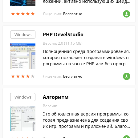
ложений, активно использующих шейде
ры.
★
★
★
★
★
★
★
★
★
★
Лицензия:
Бесплатно
PHP DevelStudio
Windows
Версия: 2.0 (11.15 МБ)
Полноценная среда программирования,
которая позволяет создавать windows п
рограммы на языке PHP или без програ
ммирования, с помощью различных мас
★
★
★
★
★
★
★
★
★
★
теров. Возможность работы с базами да
Лицензия:
Бесплатно
нных, архивами, системой, интернетом
и т.д.
Алгоритм
Windows
Версия:
Это обновленная версия программы, ко
торая предназначена для создания сво
их игр, программ и приложений. Благод
аря своей легкости и многофункциональ