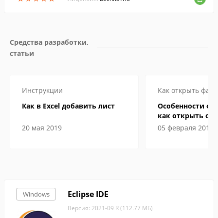
Средства разработки, 
статьи
Инструкции
Как открыть файл
Как в Excel добавить лист
Особенности фа
как открыть онл
компьютере
20 мая 2019
05 февраля 2019
Eclipse IDE
Windows
Версия: 2021-09 R (112.77 МБ)