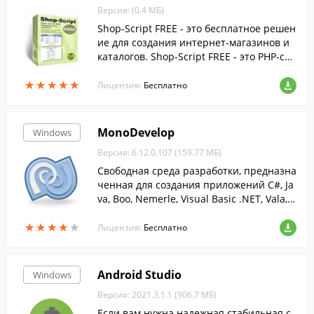
Версия: (0.4 МБ)
Shop-Script FREE - это бесплатное решен
ие для создания интернет-магазинов и
каталогов. Shop-Script FREE - это PHP-скр
ипты, работающие с СУБД MySQL, MS S
★
★
★
★
★
★
★
★
★
★
QL Server и Interbase.
Лицензия:
Бесплатно
MonoDevelop
Windows
Версия: 6.12.0.107 (159.77 МБ)
Свободная среда разработки, предназна
ченная для создания приложений C#, Ja
va, Boo, Nemerle, Visual Basic .NET, Vala, C
IL, C и C++....
★
★
★
★
★
★
★
★
★
★
Лицензия:
Бесплатно
Android Studio
Windows
Версия: 2021.3.1.1 (906.7 МБ)
Если вам нужна надежная стабильная с