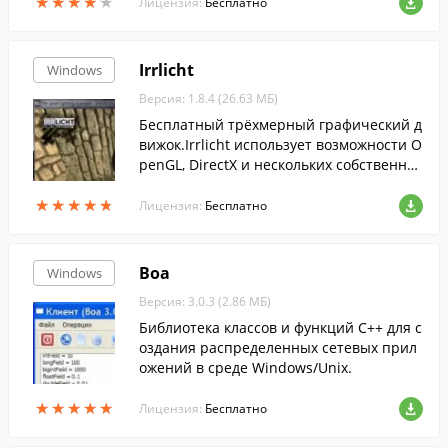
★
★
★
★
★
★
★
★
★
★
ности, программа будет полезна для пол
Лицензия:
Бесплатно
ьзователей всех возрастных групп.
Irrlicht
Windows
Версия: 1.8.4 (26.63 МБ)
Бесплатный трёхмерный графический д
вижок.Irrlicht использует возможности O
penGL, DirectX и нескольких собственны
х рендереров.
★
★
★
★
★
★
★
★
★
★
Лицензия:
Бесплатно
Boa
Windows
Версия: 3.0.3 (2.86 МБ)
Библиотека классов и функций C++ для с
оздания распределенных сетевых прил
ожений в среде Windows/Unix.
★
★
★
★
★
★
★
★
★
★
Лицензия:
Бесплатно