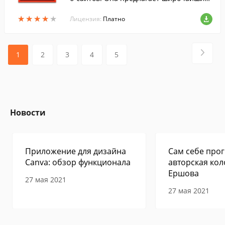
выбор профессиональных инструменто
★
★
★
★
★
★
★
★
★
★
в, используя которые можно создавать д
Лицензия:
Платно
инамичн.
1
2
3
4
5
Новости
Приложение для дизайна
Сам себе прог
Canva: обзор функционала
авторская кол
Ершова
27 мая 2021
27 мая 2021