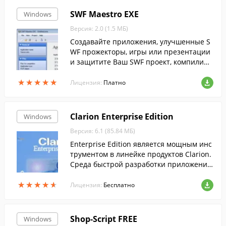
SWF Maestro EXE
Windows
Версия: 2.0 (1.5 МБ)
Создавайте приложения, улучшенные S
WF прожекторы, игры или презентации
и защитите Ваш SWF проект, компилиру
я все его файлы и ресурсы в один испол
★
★
★
★
★
★
★
★
★
★
няемый файл.
Лицензия:
Платно
Clarion Enterprise Edition
Windows
Версия: 6.1 (85.84 МБ)
Enterprise Edition является мощным инс
трументом в линейке продуктов Clarion.
Среда быстрой разработки приложений
содержит целый ряд уникальных возмо
★
★
★
★
★
★
★
★
★
★
жностей, которые позволяют пользоват
Лицензия:
Бесплатно
елям Clarion поддерживать репутацию с
амых быстрых
Shop-Script FREE
Windows