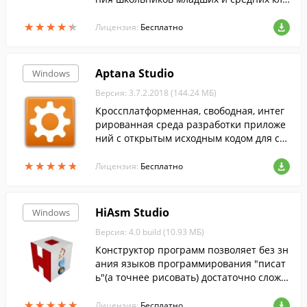
ссов....
★
★
★
★
★
★
★
★
★
★
Лицензия:
Бесплатно
Aptana Studio
Windows
Версия: 3.7.2.2018 (144.24 МБ)
Кроссплатформенная, свободная, интег
рированная среда разработки приложе
ний c открытым исходным кодом для соз
дания динамических веб-приложений.
★
★
★
★
★
★
★
★
★
★
Лицензия:
Бесплатно
HiAsm Studio
Windows
Версия: 4.0 build (10.93 МБ)
Конструктор программ позволяет без зн
ания языков программирования "писат
ь"(а точнее рисовать) достаточно сложн
ые программы для Windows.
★
★
★
★
★
★
★
★
★
★
Лицензия:
Бесплатно