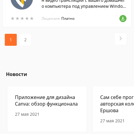
н видео трансляций с вашего домашнег
о компьютера под управлением Window
s.
★
★
★
★
★
★
★
★
★
★
Лицензия:
Платно
1
2
Новости
Приложение для дизайна
Сам себе прог
Canva: обзор функционала
авторская кол
Ершова
27 мая 2021
27 мая 2021