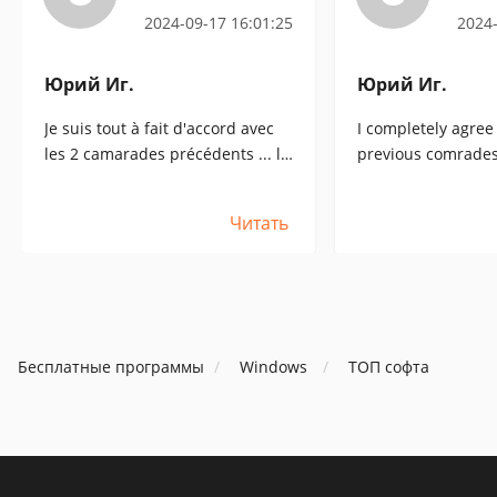
2024-09-17 16:01:25
2024-
Юрий Иг.
Юрий Иг.
Je suis tout à fait d'accord avec
I completely agree
les 2 camarades précédents ... le
previous comrade
logiciel ne fonctionne pas ...
does not work ...
Читать
Бесплатные программы
Windows
ТОП софта