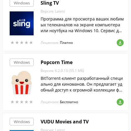
Sling TV
Windows
Версия: Latest
Программа для просмотра ваших любим
ых телеканалов на экране компьютера
или ноутбука на Windows 10. Сервис дос
тупен только в США.
★
★
★
★
★
★
★
★
★
★
Лицензия:
Платно
Popcorn Time
Windows
Версия: 6.2.0.13 (55.1 МБ)
BitTorrent-клиент разработанный специ
ально для киноманов. Он предлагает уд
обный доступ к огромной коллекции фи
льмов и позволяет смотреть фильмы ещ
★
★
★
★
★
★
★
★
★
★
е до завершения скачивания.
Лицензия:
Бесплатно
VUDU Movies and TV
Windows
Версия: Latest