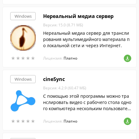
Нереальный медиа сервер
Windows
Версия: 15.0 (8.71 МБ)
Нереальный медиа сервер для трансли
рования мультимедийного материала п
о локальной сети и через Интернет.
★
★
★
★
★
★
★
★
★
★
Лицензия:
Платно
cineSync
Windows
Версия: 4.2.9 (60.47 МБ)
С помощью этой программы можно тра
нслировать видео с рабочего стола одно
го компьютера нескольким пользовател
ям.
★
★
★
★
★
★
★
★
★
★
Лицензия:
Платно