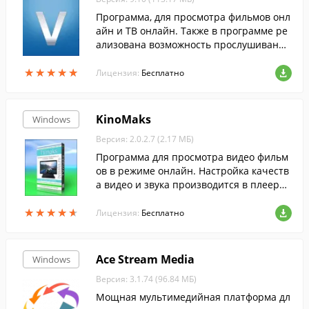
Программа, для просмотра фильмов онл
айн и ТВ онлайн. Также в программе ре
ализована возможность прослушивания
радио онлайн, скачивания фильмов, а т
★
★
★
★
★
★
★
★
★
★
акже возможность слушать и скачивать
Лицензия:
Бесплатно
аудиосказки.
KinoMaks
Windows
Версия: 2.0.2.7 (2.17 МБ)
Программа для просмотра видео фильм
ов в режиме онлайн. Настройка качеств
а видео и звука производится в плеере,
функция просмотра во весь экран также
★
★
★
★
★
★
★
★
★
★
находится на панели управления плеер
Лицензия:
Бесплатно
а.
Ace Stream Media
Windows
Версия: 3.1.74 (96.84 МБ)
Мощная мультимедийная платформа дл