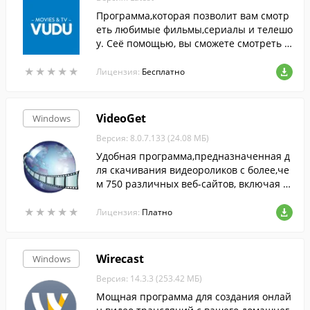
Программа,которая позволит вам смотр
еть любимые фильмы,сериалы и телешо
у. Сеё помощью, вы сможете смотреть н
овинки кинематографа даже раньше, че
★
★
★
★
★
★
★
★
★
★
м они появятся в прочих стриминговых
Лицензия:
Бесплатно
сервисах.
VideoGet
Windows
Версия: 8.0.7.133 (24.08 МБ)
Удобная программа,предназначенная д
ля скачивания видеороликов с более,че
м 750 различных веб-сайтов, включая Y
ouTube, Facebook, Flickr, Imdb, а также м
★
★
★
★
★
★
★
★
★
★
ногие другие.
Лицензия:
Платно
Wirecast
Windows
Версия: 14.3.3 (253.42 МБ)
Мощная программа для создания онлай