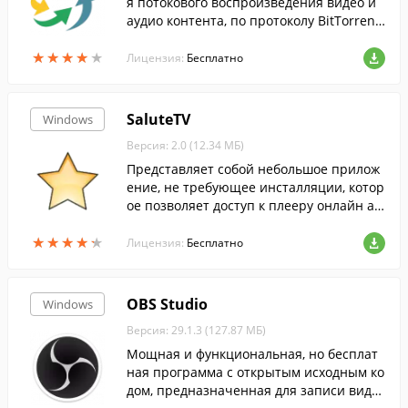
я потокового воспроизведения видео и
аудио контента, по протоколу BitTorren
t....
★
★
★
★
★
★
★
★
★
★
Лицензия:
Бесплатно
SaluteTV
Windows
Версия: 2.0 (12.34 МБ)
Представляет собой небольшое прилож
ение, не требующее инсталляции, котор
ое позволяет доступ к плееру онлайн аг
регатора телевизионных программ.
★
★
★
★
★
★
★
★
★
★
Лицензия:
Бесплатно
OBS Studio
Windows
Версия: 29.1.3 (127.87 МБ)
Мощная и функциональная, но бесплат
ная программа с открытым исходным ко
дом, предназначенная для записи виде