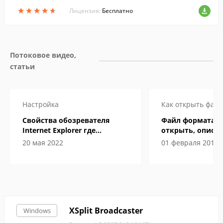
о и стриминга.
★
★
★
★
★
★
★
★
★
★
Лицензия:
Бесплатно
Потоковое видео, 
статьи
Настройка
Как открыть файл
Свойства обозревателя
Файл формата M
Internet Explorer где
открыть, описан
находится
особенности
20 мая 2022
01 февраля 2019
XSplit Broadcaster
Windows