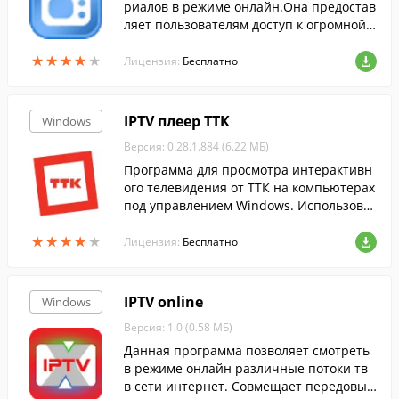
риалов в режиме онлайн.Она предостав
ляет пользователям доступ к огромной к
оллекции фильмов, мультфильмов и сер
★
★
★
★
★
★
★
★
★
★
иалов.
Лицензия:
Бесплатно
IPTV плеер ТТК
Windows
Версия: 0.28.1.884 (6.22 МБ)
Программа для просмотра интерактивн
ого телевидения от ТТК на компьютерах
под управлением Windows. Использоват
ь программу могут только абоненты ТТ
★
★
★
★
★
★
★
★
★
★
К.
Лицензия:
Бесплатно
IPTV online
Windows
Версия: 1.0 (0.58 МБ)
Данная программа позволяет смотреть
в режиме онлайн различные потоки тв
в сети интернет. Совмещает передовые