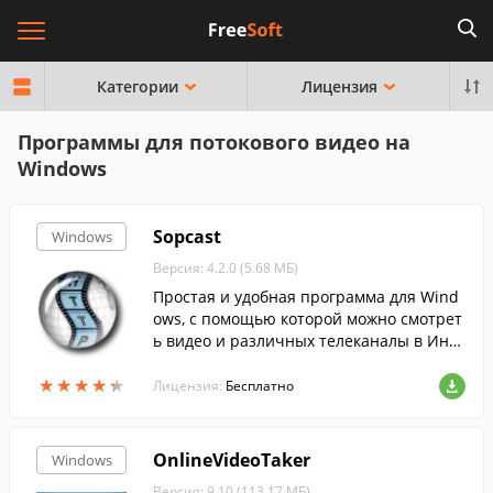
Категории
Лицензия
Программы для потокового видео на
Windows
Sopcast
Windows
Версия: 4.2.0 (5.68 МБ)
Простая и удобная программа для Wind
ows, с помощью которой можно смотрет
ь видео и различных телеканалы в Инте
рнете.
★
★
★
★
★
★
★
★
★
★
Лицензия:
Бесплатно
OnlineVideoTaker
Windows
Версия: 9.10 (113.17 МБ)