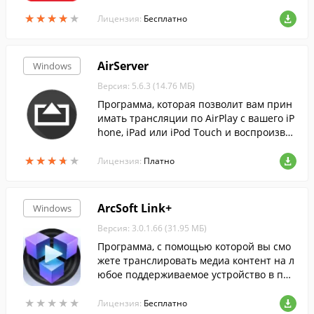
технологии передачи изображения.
★
★
★
★
★
★
★
★
★
★
Лицензия:
Бесплатно
AirServer
Windows
Версия: 5.6.3 (14.76 МБ)
Программа, которая позволит вам прин
имать трансляции по AirPlay с вашего iP
hone, iPad или iPod Touch и воспроизвод
ить полученные видео на экране компь
★
★
★
★
★
★
★
★
★
★
ютера, либо выводить на проектор.
Лицензия:
Платно
ArcSoft Link+
Windows
Версия: 3.0.1.66 (31.95 МБ)
Программа, с помощью которой вы смо
жете транслировать медиа контент на л
юбое поддерживаемое устройство в пре
делах вашей домашней сети.
★
★
★
★
★
★
★
★
★
★
Лицензия:
Бесплатно