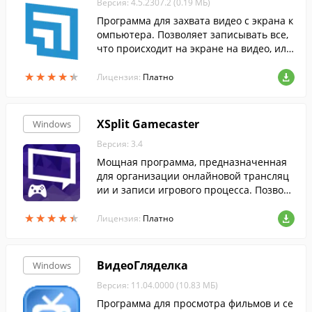
Версия: 4.5.2307.2 (0.19 МБ)
Программа для захвата видео с экрана к
омпьютера. Позволяет записывать все,
что происходит на экране на видео, или
транслировать видео в Интернет. Подде
★
★
★
★
★
★
★
★
★
★
рживает все популярные карты захват
Лицензия:
Платно
а...
XSplit Gamecaster
Windows
Версия: 3.4
Мощная программа, предназначенная
для организации онлайновой трансляц
ии и записи игрового процесса. Позволя
ет транслировать игровой процесс как с
★
★
★
★
★
★
★
★
★
★
компьютера, так и с современных игров
Лицензия:
Платно
ых приставок.
ВидеоГляделка
Windows
Версия: 11.04.0000 (10.83 МБ)
Программа для просмотра фильмов и се