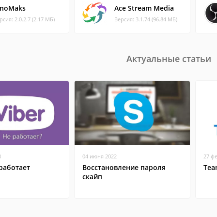
inoMaks
Ace Stream Media
рсия: 2.0.2.7 (2.17 МБ)
Версия: 3.1.74 (96.84 МБ)
Актуальные статьи
8
04 июня 2022
27 ф
работает
Восстановление пароля
Tea
скайп