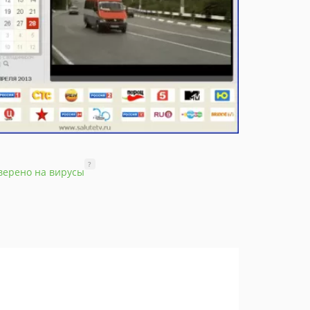
?
верено на вирусы