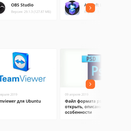
OBS Studio
ArcSoft Link+
Версия: 29.1.3 (127.87 МБ)
Версия: 3.0.1.66 (31.95 МБ)
евраля 2019
09 апреля 2019
mviewer для Ubuntu
Файл формата psd: чем
открыть, описание,
особенности