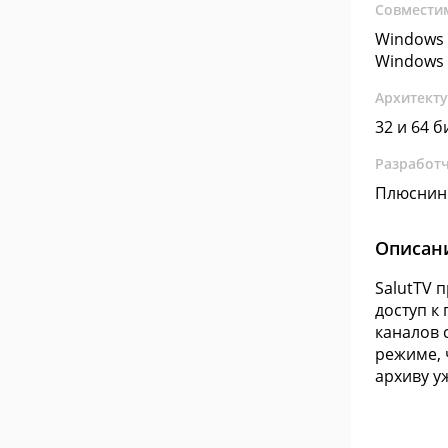
Совмести
Windows 
Windows 
Архитект
32 и 64 б
Разработ
Плюснин
Описан
SalutTV 
доступ к
каналов 
режиме, 
архиву у