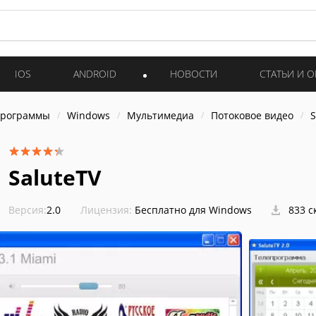
IOS
ANDROID
НОВОСТИ
СТАТЬИ И 
программы
Windows
Мультимедиа
Потоковое видео
S
SaluteTV
Версия:
2.0
Лицензия:
Бесплатно для Windows
833 с