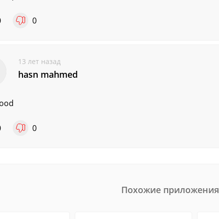
0
0
13 лет назад
hasn mahmed
good
0
0
Похожие приложения