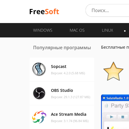
WINDOWS
MAC OS
LINUX
Популярные программы
Бесплатные 
Sopcast
Версия: 4.2.0 (5.68 МБ)
OBS Studio
Версия: 29.1.3 (127.87 МБ)
Ace Stream Media
Версия: 3.1.74 (96.84 МБ)