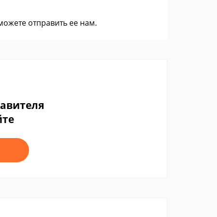
 можете
отправить ее нам
.
тавителя
йте