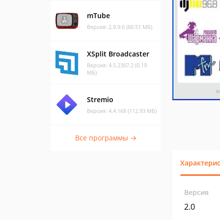
mTube
Версия: 2.9.9.6 (60.51 МБ)
XSplit Broadcaster
Версия: 4.5.2307.2 (0.19
МБ)
Stremio
Версия: 4.4.168 (112.93 МБ)
Все программы →
Характери
Версия
2.0