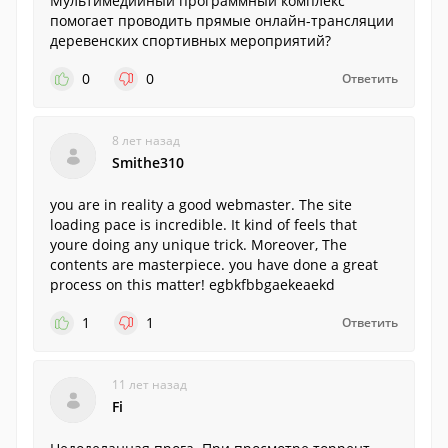
Мультимедийный программный комплекс
помогает проводить прямые онлайн-трансляции
деревенских спортивных мероприятий?
0
0
Ответить
8 лет назад
Smithe310
you are in reality a good webmaster. The site
loading pace is incredible. It kind of feels that
youre doing any unique trick. Moreover, The
contents are masterpiece. you have done a great
process on this matter! egbkfbbgaekeaekd
1
1
Ответить
11 лет назад
Fi