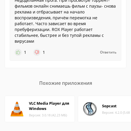
Недоделанная прога. При просмотре торрент-
фильмов онлайн снимаешь фильм с паузы- снова
реклама и отбрасывает на начало
воспроизведения, причём перемотка не
работает. Часто зависает во время
пребуферизации. ROX Player работает
стабильнее, быстрее и без тупой рекламы с
вирусами
1
1
Ответить
Похожие приложения
VLC Media Player для
Sopcast
Windows
Версия: 4.2.0 (5.68
Версия: 3.0.18 (42.23 МБ)