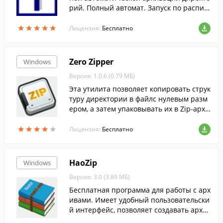
рий. Полный автомат. Запуск по распис
анию. Возможно создание архивов по д
★
★
★
★
★
★
★
★
★
★
ням недели.
Лицензия:
Бесплатно
Zero Zipper
Windows
Версия: 1.0.6 (0.79 МБ)
Эта утилита позволяет копировать струк
туру директории в файлс нулевым разм
ером, а затем упаковывать их в Zip-архи
вы.
★
★
★
★
★
★
★
★
★
★
Лицензия:
Бесплатно
HaoZip
Windows
Версия: 3.0 (3.89 МБ)
Бесплатная программа для работы с арх
ивами. Имеет удобный пользовательски
й интерфейс, позволяет создавать архи
вы и извлекать из них файлы....