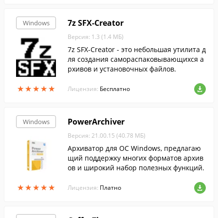
7z SFX-Creator
Windows
Версия: 1.3 (1.4 МБ)
7z SFX-Creator - это небольшая утилита д
ля создания самораспаковывающихся а
рхивов и установочных файлов.
★
★
★
★
★
★
★
★
★
★
Лицензия:
Бесплатно
PowerArchiver
Windows
Версия: 21.00.15 (40.78 МБ)
Архиватор для ОС Windows, предлагаю
щий поддержку многих форматов архив
ов и широкий набор полезных функций.
★
★
★
★
★
★
★
★
★
★
Лицензия:
Платно