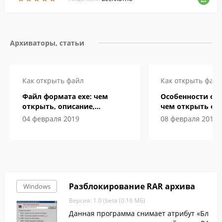
Архиваторы, статьи
Как открыть файл
Как открыть файл
Файл формата exe: чем
Особенности фо
открыть, описание,
чем открыть фа
особенности
компьютере и А
04 февраля 2019
08 февраля 2019
смартфоне
Разблокирование RAR архива
Windows
Версия: 1.0 (beta (0.16 МБ)
Данная программа снимает атрибут «Бл