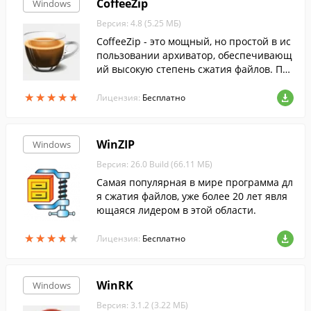
CoffeeZip
Windows
Версия: 4.8 (5.25 МБ)
CoffeeZip - это мощный, но простой в ис
пользовании архиватор, обеспечивающ
ий высокую степень сжатия файлов. Поз
воляет полноценно работать с архивам
★
★
★
★
★
★
★
★
★
★
и Zip, 7z, wim и tar.
Лицензия:
Бесплатно
WinZIP
Windows
Версия: 26.0 Build (66.11 МБ)
Самая популярная в мире программа дл
я сжатия файлов, уже более 20 лет явля
ющаяся лидером в этой области.
★
★
★
★
★
★
★
★
★
★
Лицензия:
Бесплатно
WinRK
Windows
Версия: 3.1.2 (3.22 МБ)