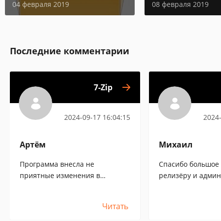
04 февраля 2019
08 февраля 2019
Последние комментарии
7-Zip
2024-09-17 16:04:15
2024-
Артём
Михаил
Программа внесла не
Спасибо большое 
приятные изменения в
релизёру и адми
систему. Пришлось
сайта за продукт.
отатываться.
мгновенно распак
Читать
не распаковывало
дня другими архи