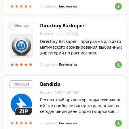
★
★
★
★
★
★
★
★
★
★
Лицензия:
Бесплатно
Directory Backuper
Windows
Версия: 1.1.1 (1.53 МБ)
Directory Backuper - программа для авто
матического архивирования выбранных
директорий по расписанию.
★
★
★
★
★
★
★
★
★
★
Лицензия:
Бесплатно
Bandizip
Windows
Версия: 7.40 (11.01 МБ)
Бесплатный архиватор, поддерживающ
ий все наиболее распространенные на
сегодняшний день форматы архивов, и
наделенный функциями шифрования и
★
★
★
★
★
★
★
★
★
★
проверки целостности архивов.
Лицензия:
Бесплатно