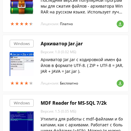
Последняя версия популярной програм
мы для сжатия файлов - архиватора Win
RAR на русском языке. Использует лучш
ие методы....
★
★
★
★
★
★
★
★
★
★
Лицензия:
Платно
Архиватор Jar.jar
Windows
Версия: 1.0 (0.02 МБ)
Архиватор Jar.jar с кодировкой имен фа
йлов в формате UTF-8. ( ZIP + UTF-8 = JAR,
JAR + JAVA = Jar.jar ).
★
★
★
★
★
★
★
★
★
★
Лицензия:
Бесплатно
MDF Reader for MS-SQL 7/2k
Windows
Версия: 1.5 (0.05 МБ)
Утилита для работы с mdf-файлами и бэ
капами, как с архивами. Работает с боль
шими файлами (>4Gb). Можно (и нужно)