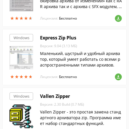
окировка архива от изменений» как с RA
R архива так и с архива с SFX модулем, п
осле чего можно спокойно модифициро
★
★
★
★
★
★
★
★
★
★
вать его.
Лицензия:
Бесплатно
Express Zip Plus
Windows
Версия: 9.04 (3.13 МБ)
Маленький, шустрый и удобный архива
тор, который умеет работать со всеми р
аспространенными типами архивов.
★
★
★
★
★
★
★
★
★
★
Лицензия:
Бесплатно
Vallen Zipper
Windows
Версия: 2.30 Build (0.7 МБ)
Vallen Zipper - это простая замена станд
артного архиватора zip. Программа име
ет набор стандартных функций.