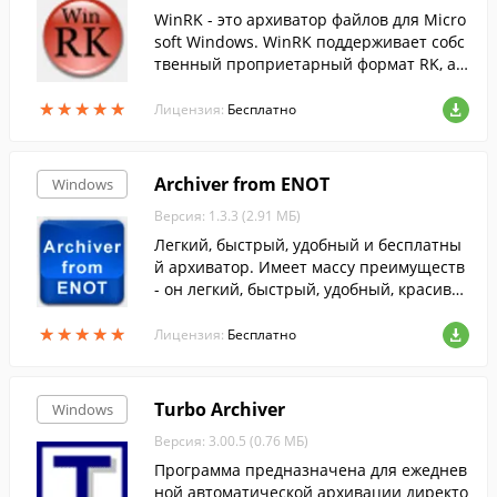
WinRK - это архиватор файлов для Micro
soft Windows. WinRK поддерживает собс
твенный проприетарный формат RK, а т
акже форматы ZIP, GZip , Bzip2, Tar, RAR
★
★
★
★
★
★
★
★
★
★
и ISO.
Лицензия:
Бесплатно
Archiver from ENOT
Windows
Версия: 1.3.3 (2.91 МБ)
Легкий, быстрый, удобный и бесплатны
й архиватор. Имеет массу преимуществ
- он легкий, быстрый, удобный, красивы
й и бесплатный.
★
★
★
★
★
★
★
★
★
★
Лицензия:
Бесплатно
Turbo Archiver
Windows
Версия: 3.00.5 (0.76 МБ)
Программа предназначена для ежеднев
ной автоматической архивации директо