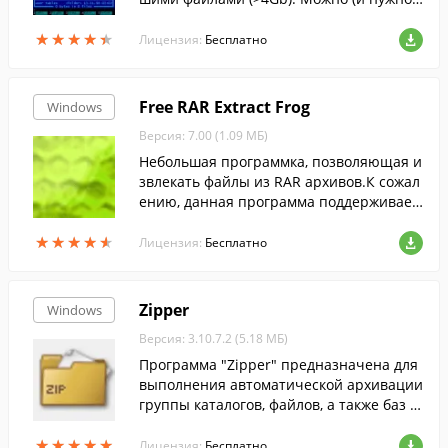
подключать к Multiarc плагину в FAR-е.
★
★
★
★
★
★
★
★
★
★
Лицензия:
Бесплатно
Free RAR Extract Frog
Windows
Версия: 7.00 (1.09 МБ)
Небольшая программка, позволяющая и
звлекать файлы из RAR архивов.К сожал
ению, данная программа поддерживает
только RAR формат, но зато очень прост
★
★
★
★
★
★
★
★
★
★
а и удобна в использовании.
Лицензия:
Бесплатно
Zipper
Windows
Версия: 3.10.7.2 (5.18 МБ)
Программа "Zipper" предназначена для
выполнения автоматической архивации
группы каталогов, файлов, а также баз д
анных (1C, MySql, MSSql, Utap.) по заран
★
★
★
★
★
★
★
★
★
★
ее установленному времени.
Лицензия:
Бесплатно