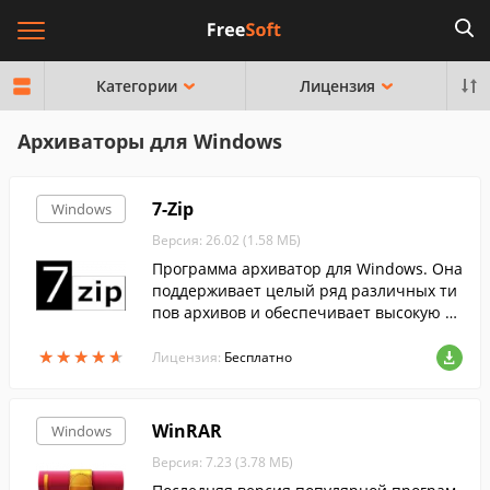
Категории
Лицензия
Архиваторы для Windows
7-Zip
Windows
Версия: 26.02 (1.58 МБ)
Программа архиватор для Windows. Она
поддерживает целый ряд различных ти
пов архивов и обеспечивает высокую ст
епень сжатия данных....
★
★
★
★
★
★
★
★
★
★
Лицензия:
Бесплатно
WinRAR
Windows
Версия: 7.23 (3.78 МБ)