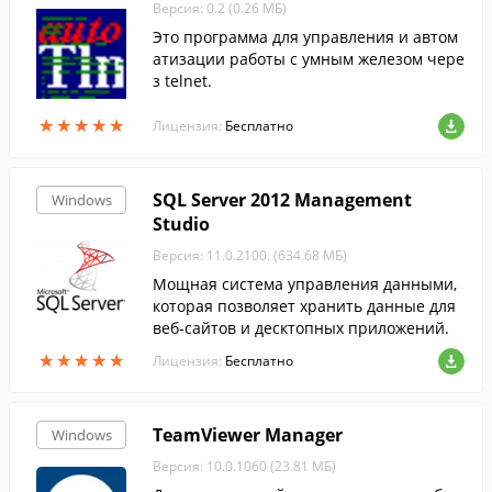
Версия: 0.2 (0.26 МБ)
Это программа для управления и автом
атизации работы с умным железом чере
з telnet.
★
★
★
★
★
★
★
★
★
★
Лицензия:
Бесплатно
SQL Server 2012 Management
Windows
Studio
Версия: 11.0.2100. (634.68 МБ)
Мощная система управления данными,
которая позволяет хранить данные для
веб-сайтов и десктопных приложений.
★
★
★
★
★
★
★
★
★
★
Лицензия:
Бесплатно
TeamViewer Manager
Windows
Версия: 10.0.1060 (23.81 МБ)