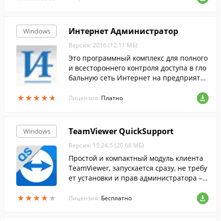
Интернет Администратор
Windows
Версия: 2016 (12.11 МБ)
Это программный комплекс для полного
и всестороннего контроля доступа в гло
бальную сеть Интернет на предприяти
и.
★
★
★
★
★
★
★
★
★
★
Лицензия:
Платно
TeamViewer QuickSupport
Windows
Версия: 15.24.5 (20.68 МБ)
Простой и компактный модуль клиента
TeamViewer, запускается сразу, не требу
ет установки и прав администратора – о
птимален для срочной поддержки....
★
★
★
★
★
★
★
★
★
★
Лицензия:
Бесплатно