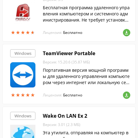
Бесплатная программа удаленного упра
вления компьютером и системного адм
инистрирования. Не требует установки
и настроек. Готова к использованию сра
★
★
★
★
★
★
★
★
★
★
зу после запуска. Работает со всеми изв
Лицензия:
Бесплатно
ес...
TeamViewer Portable
Windows
Версия: 15.20.6 (35.87 МБ)
Портативная версия мощной программ
ы для удаленного управления компьюте
ром через интернет или локальную сет
ь.
★
★
★
★
★
★
★
★
★
★
Лицензия:
Бесплатно
Wake On LAN Ex 2
Windows
Версия: 3.01 (2.3 МБ)
Эта утилита, отправляя на компьютер в