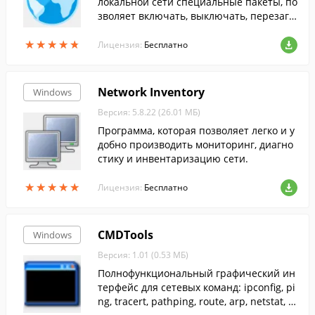
локальной сети специальные пакеты, по
зволяет включать, выключать, перезагр
ужать или усыплять его удаленно.
★
★
★
★
★
★
★
★
★
★
Лицензия:
Бесплатно
Network Inventory
Windows
Версия: 5.8.22 (26.01 МБ)
Программа, которая позволяет легко и у
добно производить мониторинг, диагно
стику и инвентаризацию сети.
★
★
★
★
★
★
★
★
★
★
Лицензия:
Бесплатно
CMDTools
Windows
Версия: 1.01 (0.53 МБ)
Полнофункциональный графический ин
терфейс для сетевых команд: ipconfig, pi
ng, tracert, pathping, route, arp, netstat, n