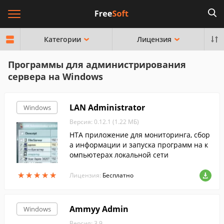
Категории
Лицензия
Программы для администрирования
сервера на Windows
LAN Administrator
Windows
Версия: 0.12.1 (1.22 МБ)
HTA приложение для мониторинга, сбор
а информации и запуска программ на к
омпьютерах локальной сети
★
★
★
★
★
★
★
★
★
★
Лицензия:
Бесплатно
Ammyy Admin
Windows
Версия: 3.9