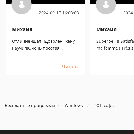
2024-09-17 16:03:03
2024-
Михаил
Михаил
Отличнейшая!!!Доволен, жену
Superbe ! !! Satisfai
научил!Очень простая,
ma femme ! Très s
устанавливать не нужно,
besoin d'installati
работает за NAT. Спасибо за
pour NAT. Merci pou
Читать
статью![:+5:]
[:+5 :]
Бесплатные программы
Windows
ТОП софта