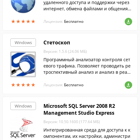
удаленного доступа и поддержки через
интернет, обмена файлами и общения п
о видеосвязи.
★
★
★
★
★
★
★
★
★
★
Лицензия:
Бесплатно
Стетоскоп
Windows
Версия: 1.5.6 (24.06 МБ)
Программный анализатор контроля сет
евого трафика. Позволяет проводить ре
троспективный анализ и анализ в реаль
ном времени по накопленным данным
★
★
★
★
★
★
★
★
★
★
на диске и в базе данных.
Лицензия:
Бесплатно
Microsoft SQL Server 2008 R2
Windows
Management Studio Express
Версия: 10.50.1600 (177.64 МБ)
Интегрированная среда для доступа к к
омпонентам, их настройки, администри