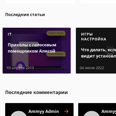
Последние статьи
IT
ИГРЫ
НАСТРОЙКА
Приколы с голосовым
Что делать, есл
помощником Алисой
видит установ
игру
10 апреля 2019
04 июня 2022
Последние комментарии
Ammyy Admin
Ammyy