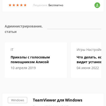
btstat.
★
★
★
★
★
★
★
★
★
★
Лицензия:
Бесплатно
Администрирование, 
статьи
IT
Игры
Настройка
Приколы с голосовым
Что делать, если
помощником Алисой
видит установл
10 апреля 2019
04 июня 2022
TeamViewer для Windows
Windows