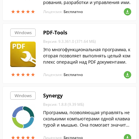
рования, разработки и управления ими.
★
★
★
★
★
★
★
★
★
★
Лицензия:
Бесплатно
PDF-Tools
Windows
Версия: 9.3.361.0 (371.64 МБ)
Это многофункциональная программа, к
оторая позволяет выполнять целый ком
плекс операций над PDF документами.
★
★
★
★
★
★
★
★
★
★
Лицензия:
Бесплатно
Synergy
Windows
Версия: 1.8.8 (9.39 МБ)
Программа, позволяющая управлять не
сколькими компьютерами одной клавиа
турой и мышью. Она помогает значител
ьно облегчить работу с большим количе
★
★
★
★
★
★
★
★
★
★
ством компьютеров.
Лицензия:
Бесплатно