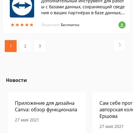
Дополнительный инструмент для работ
ы с базами данных, сохраняющий сведе
ния о ваших партнёрах в базе данных, к
оторую можно совместно использовать
★
★
★
★
★
★
★
★
★
★
через сеть с другими специалистами по
Лицензия:
Бесплатно
ддержки.
1
2
3
Новости
Приложение для дизайна
Сам себе прог
Canva: обзор функционала
авторская кол
Ершова
27 мая 2021
27 мая 2021