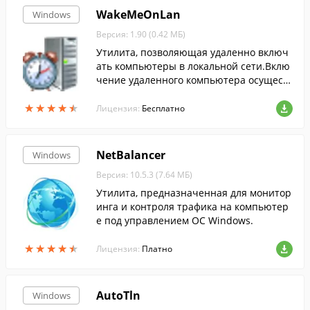
WakeMeOnLan
Windows
Версия: 1.90 (0.42 МБ)
Утилита, позволяющая удаленно включ
ать компьютеры в локальной сети.Вклю
чение удаленного компьютера осущест
вляется путем отправки WOL-пакетов.
★
★
★
★
★
★
★
★
★
★
Лицензия:
Бесплатно
NetBalancer
Windows
Версия: 10.5.3 (7.64 МБ)
Утилита, предназначенная для монитор
инга и контроля трафика на компьютер
е под управлением ОС Windows.
★
★
★
★
★
★
★
★
★
★
Лицензия:
Платно
AutoTln
Windows