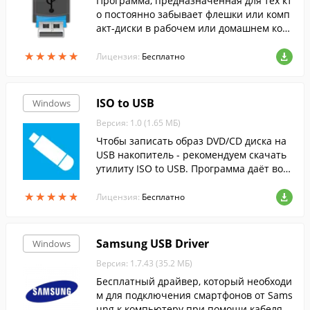
Программа, предназначенная для тех кт
о постоянно забывает флешки или комп
акт-диски в рабочем или домашнем ком
пьютере....
★
★
★
★
★
★
★
★
★
★
Лицензия:
Бесплатно
ISO to USB
Windows
Версия: 1.0 (1.65 МБ)
Чтобы записать образ DVD/CD диска на
USB накопитель - рекомендуем скачать
утилиту ISO to USB. Программа даёт воз
можность быстро создавать носитель с I
★
★
★
★
★
★
★
★
★
★
SO образом или загрузочную флешку.
Лицензия:
Бесплатно
Samsung USB Driver
Windows
Версия: 1.7.43 (35.2 МБ)
Бесплатный драйвер, который необходи
м для подключения смартфонов от Sams
ung к компьютеру при помощи кабеля.