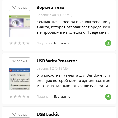
Зоркий глаз
Windows
Версия: 5.409 (1.77 МБ)
Компактная, простая в использовании у
тилита, которая отлавливает вредоносн
ые прораммы на флешках. Предназначе
на для использования в связке с устано
★
★
★
★
★
★
★
★
★
★
вленным антивирусом.
Лицензия:
Бесплатно
USB WriteProtector
Windows
Версия: 1.2 (0.18 МБ)
Это крохотная утилита для Windows, с п
омощью которой можно одним нажатие
м включать/отключать защиту от запис
и на всех USB-накопителях, подключенн
★
★
★
★
★
★
★
★
★
★
ых к компьютеру.
Лицензия:
Бесплатно
USB Lockit
Windows