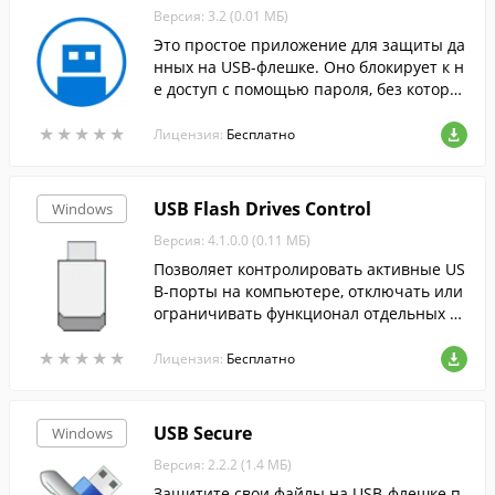
Версия: 3.2 (0.01 МБ)
Это простое приложение для защиты да
нных на USB-флешке. Оно блокирует к н
е доступ с помощью пароля, без которог
о ее не получится открыть.
★
★
★
★
★
★
★
★
★
★
Лицензия:
Бесплатно
USB Flash Drives Control
Windows
Версия: 4.1.0.0 (0.11 МБ)
Позволяет контролировать активные US
B-порты на компьютере, отключать или
ограничивать функционал отдельных п
ортов.
★
★
★
★
★
★
★
★
★
★
Лицензия:
Бесплатно
USB Secure
Windows
Версия: 2.2.2 (1.4 МБ)
Защитите свои файлы на USB-флешке п