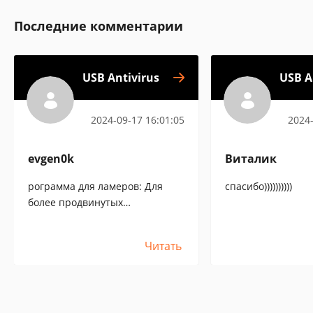
Последние комментарии
USB Antivirus
USB A
2024-09-17 16:01:05
2024-
evgen0k
Виталик
рограмма для ламеров: Для
спасибо))))))))))
более продвинутых
пользователей подойдёт
простое отключение
Читать
автозагрузки с последующим
удалением всех
подозрительных файлов
(Запомните- на флешках