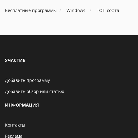
автозагрузочных файлов быть
не должно). И вообще советую
Бесплатные программы
Windows
ТОП софта
пользоваться Линуксом- как Я!!!
УЧАСТИЕ
Добавить программу
Добавить обзор или статью
ИНФОРМАЦИЯ
Контакты
Реклама