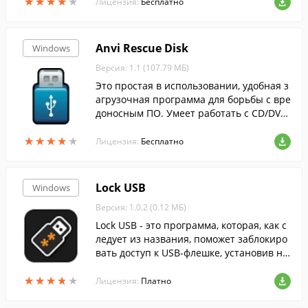
★
★
★
★
★
★
★
★
★
★
Лицензия:
Бесплатно
Anvi Rescue Disk
Windows
Версия: 1.1 (107.79 МБ)
Это простая в использовании, удобная з
агрузочная программа для борьбы с вре
доносным ПО. Умеет работать с CD/DVD
дисков и USB-накопителей.
★
★
★
★
★
★
★
★
★
★
Лицензия:
Бесплатно
Lock USB
Windows
Версия: 1.0.2 (0.12 МБ)
Lock USB - это программа, которая, как с
ледует из названия, поможет заблокиро
вать доступ к USB-флешке, установив на
нее пароль. Благодаря этому кроме вас
★
★
★
★
★
★
★
★
★
★
никто не сможет заполучить ваши файл
Лицензия:
Платно
ы, которые вы носите с собой.