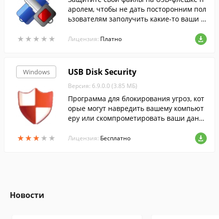
аролем, чтобы не дать посторонним пол
ьзователям заполучить какие-то ваши д
анные.
★
★
★
★
★
★
★
★
★
★
Лицензия:
Платно
USB Disk Security
Windows
Версия: 6.9.0.0 (3.85 МБ)
Программа для блокирования угроз, кот
орые могут навредить вашему компьют
еру или скомпрометировать ваши данн
ые, при работе с USB носителями.
★
★
★
★
★
★
★
★
★
★
Лицензия:
Бесплатно
Новости