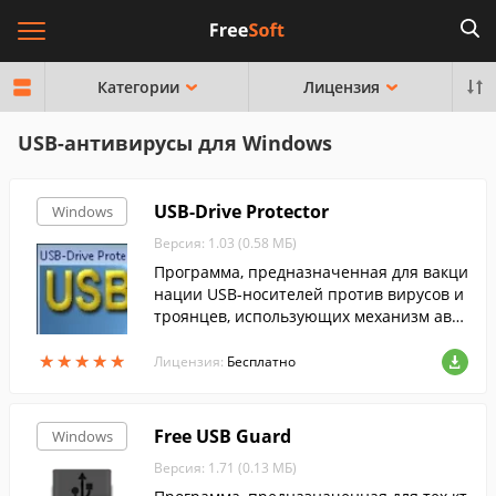
Категории
Лицензия
USB-антивирусы для Windows
USB-Drive Protector
Windows
Версия: 1.03 (0.58 МБ)
Программа, предназначенная для вакци
нации USB-носителей против вирусов и
троянцев, использующих механизм авто
запуска, а также для защиты компьютер
★
★
★
★
★
★
★
★
★
★
а от заражения через съемные носител
Лицензия:
Бесплатно
и.
Free USB Guard
Windows
Версия: 1.71 (0.13 МБ)