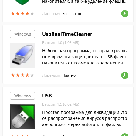
накопителях, а также удаление флеш ви
русов. Программа легко восстановит ра
★
★
★
★
★
★
★
★
★
★
ботоспособность флешки после работы
Лицензия:
Бесплатно
вируса.
UsbRealTimeCleaner
Windows
Версия: 1.0 (1.03 МБ)
Небольшая программа, которая в реаль
ном времени защищает ваш USB-флеш
накопитель от возможного заражения в
редоносными программами ( например,
★
★
★
★
★
★
★
★
★
★
autorun вирусами ).
Лицензия:
Платно
USB
Windows
Версия: 1.5 (0.02 МБ)
Простая программа для ликвидации угр
оз распространения вирусов распростр
аняющихся через autorun.inf файлы.