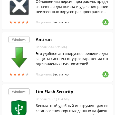
Обновленная версия программы, предн
азначеная для поиска и удаления ранее
неизвестных вирусов распространяющ
ихся на флеш накопителях.
★
★
★
★
★
★
★
★
★
★
Лицензия:
Бесплатно
Antirun
Windows
Версия: 2.4 (2.95 МБ)
Это удобное антивирусное решение для
защиты системы от угроз заражения с п
одключаемых USB-носителей.
★
★
★
★
★
★
★
★
★
★
Лицензия:
Бесплатно
Lim Flash Security
Windows
Версия: 1.3.2 (3.04 МБ)
Бесплатный удобный инструмент для во
сстановления скрытых данных на флеш