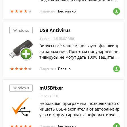
★
★
★
★
★
★
★
★
★
★
Лицензия:
Бесплатно
USB Antivirus
Windows
Версия: 1.0 (0.37 МБ)
Вирусы всё чаще используют флешки д
ля заражения. При этом популярные ан
тивирусы не могут дать 100% защиты от
недавно появившихся угроз. С этой прог
★
★
★
★
★
★
★
★
★
★
раммой вы навсегда обезопасите себя о
Лицензия:
Платно
т угроз, связанных с зараженными флеш
ками!
mUSBfixer
Windows
Версия: 2.0
Небольшая программка, позволяющая о
чищать USB-накопители от авторан-вир
усов и форматировать "неформатируем
ые" флешки.
★
★
★
★
★
★
★
★
★
★
Лицензия:
Бесплатно