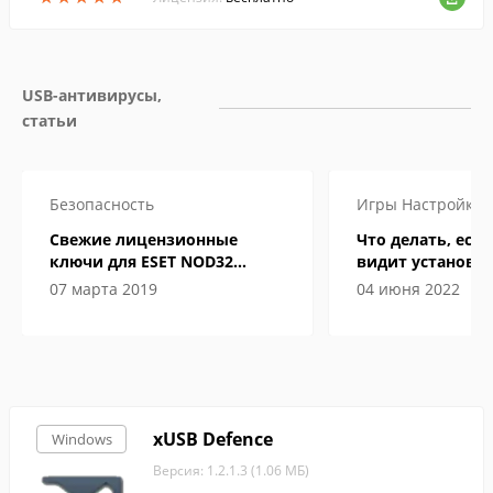
USB-антивирусы, 
статьи
Безопасность
Игры
Настройка
Свежие лицензионные
Что делать, если
ключи для ESET NOD32
видит установл
Internet Security до 2019-2020
07 марта 2019
04 июня 2022
года
xUSB Defence
Windows
Версия: 1.2.1.3 (1.06 МБ)