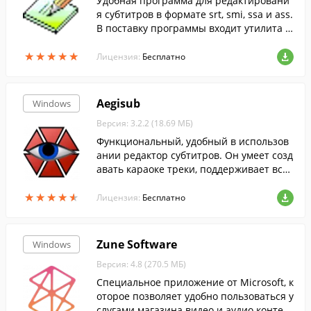
Удобная программа для редактировани
я субтитров в формате srt, smi, ssa и ass.
В поставку программы входит утилита S
ubtitles Equater, предназначенная для п
★
★
★
★
★
★
★
★
★
★
ереименования субтитров.
Лицензия:
Бесплатно
Aegisub
Windows
Версия: 3.2.2 (18.69 МБ)
Функциональный, удобный в использов
ании редактор субтитров. Он умеет созд
авать караоке треки, поддерживает все
формат.
★
★
★
★
★
★
★
★
★
★
Лицензия:
Бесплатно
Zune Software
Windows
Версия: 4.8 (270.5 МБ)
Специальное приложение от Microsoft, к
оторое позволяет удобно пользоваться у
слугами магазина видео и аудио контен