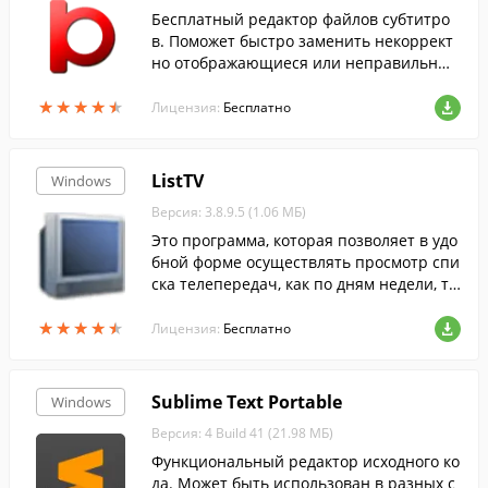
Бесплатный редактор файлов субтитро
в. Поможет быстро заменить некоррект
но отображающиеся или неправильные
символы/слов.
★
★
★
★
★
★
★
★
★
★
Лицензия:
Бесплатно
ListTV
Windows
Версия: 3.8.9.5 (1.06 МБ)
Это программа, которая позволяет в удо
бной форме осуществлять просмотр спи
ска телепередач, как по дням недели, та
к и по каналам.
★
★
★
★
★
★
★
★
★
★
Лицензия:
Бесплатно
Sublime Text Portable
Windows
Версия: 4 Build 41 (21.98 МБ)
Функциональный редактор исходного ко
да. Может быть использован в разных с