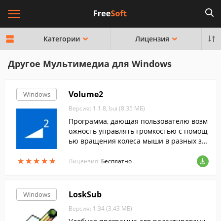
Категории
Лицензия
Другое Мультимедиа для Windows
Volume2
Windows
Версия: 1.1.8, bui (8.35 МБ)
Программа, дающая пользователю возм
ожность управлять громкостью с помощ
ью вращения колеса мыши в разных зо
нах рабочего стола, при движении мыш
★
★
★
★
★
★
★
★
★
★
и у края экрана, с помощью "горячих" к
Лицензия:
Бесплатно
лавиш
LoskSub
Windows
Версия: 1.34 (3.43 МБ)