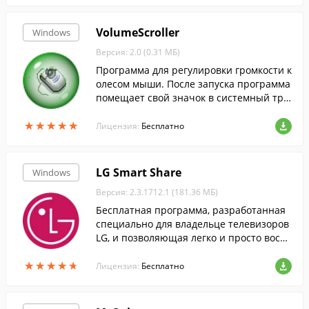
VolumeScroller
Windows
Версия: 2.0 (0.31 МБ)
Программа для регулировки громкости к
олесом мыши. После запуска программа
помещает свой значок в системный тре
й (рядом с часами).
★
★
★
★
★
★
★
★
★
★
Лицензия:
Бесплатно
LG Smart Share
Windows
Версия: 2.3.1712.1 (181.36 МБ)
Бесплатная программа, разработанная
специально для владельце телевизоров
LG, и позволяющая легко и просто восп
роизводить аудио/видео и смотреть фот
★
★
★
★
★
★
★
★
★
★
о с компьютера на телевизоре.
Лицензия:
Бесплатно