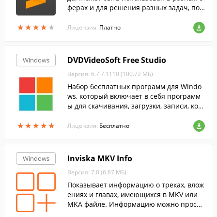
ферах и для решения разных задач, пос
кольку поддерживает синтаксис большо
★
★
★
★
★
★
★
★
★
★
го количества языков. ...
Лицензия:
Платно
DVDVideoSoft Free Studio
Windows
Версия: 6.7.7.1110 (100.72 МБ)
Набор бесплатных программ для Windo
ws, который включает в себя программ
ы для скачивания, загрузки, записи, кон
вертирования и редактирования медиа
★
★
★
★
★
★
★
★
★
★
файлов.
Лицензия:
Бесплатно
Inviska MKV Info
Windows
Версия: 7.0 (6.87 МБ)
Показывает информацию о треках, влож
ениях и главах, имеющихся в MKV или
MKA файле. Информацию можно просм
атривать в виде древа или обычного те