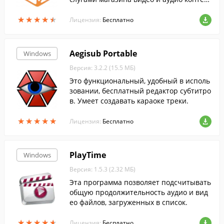
та, а также синхронизировать вашу колл
★
★
★
★
★
★
★
★
★
★
екцию медиа между Windows Phone-уст
Лицензия:
Бесплатно
ройствами, компьютером и учетной зап
исью Zune.
Aegisub Portable
Windows
Версия: 3.2.2 (15.5 МБ)
Это функциональный, удобный в исполь
зовании, бесплатный редактор субтитро
в. Умеет создавать караоке треки.
★
★
★
★
★
★
★
★
★
★
Лицензия:
Бесплатно
PlayTime
Windows
Версия: 1.5.3 (2.32 МБ)
Эта программа позволяет подсчитывать
общую продолжительность аудио и вид
ео файлов, загруженных в список.
★
★
★
★
★
★
★
★
★
★
Лицензия:
Бесплатно