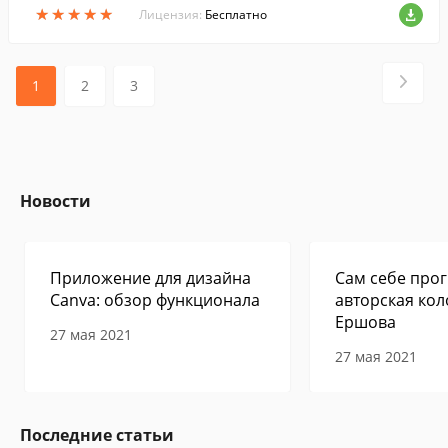
★
★
★
★
★
★
★
★
★
★
кста.
Лицензия:
Бесплатно
1
2
3
Новости
Приложение для дизайна
Сам себе прог
Canva: обзор функционала
авторская кол
Ершова
27 мая 2021
27 мая 2021
Последние статьи