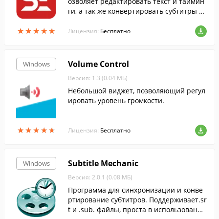
озволяет редактировать текст и таймин
ги, а так же конвертировать субтитры в
различные форматы.
★
★
★
★
★
★
★
★
★
★
Лицензия:
Бесплатно
Volume Control
Windows
Версия: 1.3 (0.04 МБ)
Небольшой виджет, позволяющий регул
ировать уровень громкости.
★
★
★
★
★
★
★
★
★
★
Лицензия:
Бесплатно
Subtitle Mechanic
Windows
Версия: 2.0.1 (0.08 МБ)
Программа для синхронизации и конве
ртирование субтитров. Поддерживает.sr
t и .sub. файлы, проста в использовани