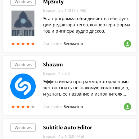
Mp3nity
Windows
Версия: 2.2.140 (1.9 МБ)
Эта программа объединяет в себе функ
ции редактора тегов, конвертера форма
тов и риппера аудио дисков.
★
★
★
★
★
★
★
★
★
★
Лицензия:
Бесплатно
Shazam
Windows
Версия: 4.7.9.0
Эффективная программа, которая помо
жет опознать незнакомую композицию,
и узнать ее название и исполнителя....
★
★
★
★
★
★
★
★
★
★
Лицензия:
Бесплатно
Subtitle Auto Editor
Windows
Версия: 4.2.1 (0.07 МБ)