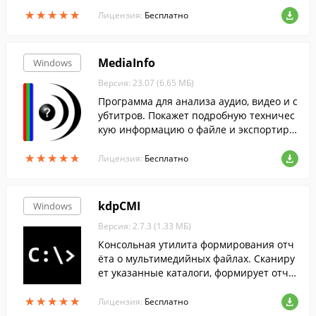
и.
★
★
★
★
★
★
★
★
★
★
Лицензия:
Бесплатно
MediaInfo
Windows
Версия: 23.07 (6.65 МБ)
Программа для анализа аудио, видео и с
убтитров. Покажет подробную техничес
кую информацию о файле и экспортиру
ет ее в нужном виде.
★
★
★
★
★
★
★
★
★
★
Лицензия:
Бесплатно
kdpCMI
Windows
Версия: 2.7.3 (1.33 МБ)
Консольная утилита формирования отч
ёта о мультимедийных файлах. Сканиру
ет указанные каталоги, формирует отчё
т на основании шаблона, возвращает ре
★
★
★
★
★
★
★
★
★
★
зультат в файл или в буфер обмена.
Лицензия:
Бесплатно