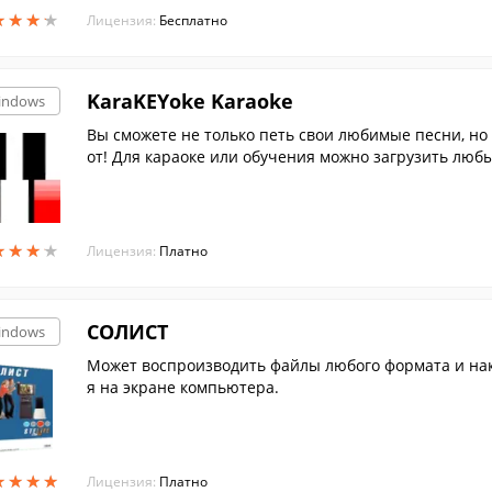
★
★
★
★
★
★
★
★
Лицензия:
Бесплатно
KaraKEYoke Karaoke
indows
Вы сможете не только петь свои любимые песни, но и
от! Для караоке или обучения можно загрузить лю
★
★
★
★
★
★
★
★
Лицензия:
Платно
СОЛИСТ
indows
Может воспроизводить файлы любого формата и нак
я на экране компьютера.
★
★
★
★
★
★
★
★
Лицензия:
Платно