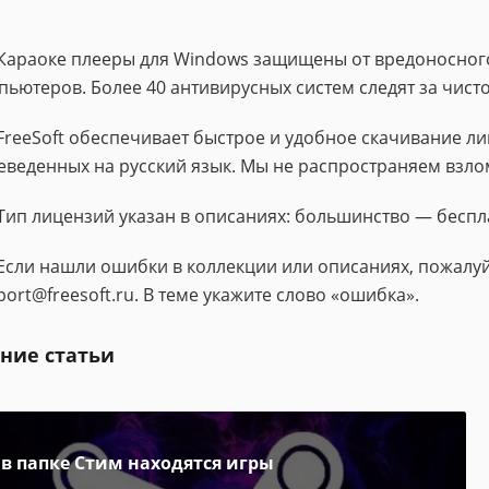
Караоке плееры для Windows защищены от вредоносного
пьютеров. Более 40 антивирусных систем следят за чис
FreeSoft обеспечивает быстрое и удобное скачивание 
еведенных на русский язык. Мы не распространяем взло
Тип лицензий указан в описаниях: большинство — беспл
Если нашли ошибки в коллекции или описаниях, пожалуй
port@freesoft.ru. В теме укажите слово «ошибка».
ние статьи
 в папке Стим находятся игры