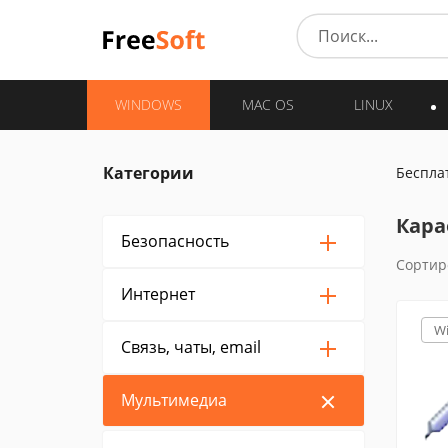
WINDOWS
MAC OS
LINUX
Категории
Беспла
Кара
Безопасность
Сортир
Интернет
W
Связь, чаты, email
Мультимедиа