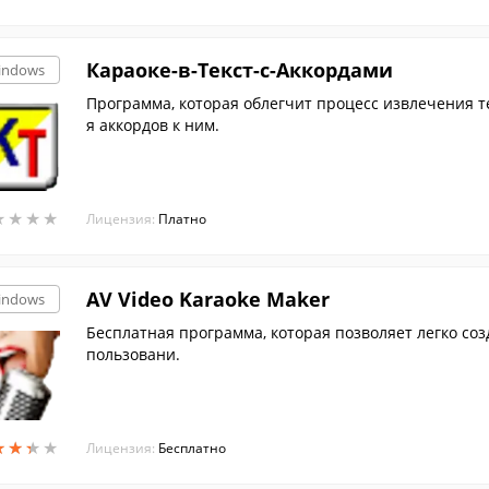
Караоке-в-Текст-с-Аккордами
indows
Программа, которая облегчит процесс извлечения т
я аккордов к ним.
★
★
★
★
★
★
★
★
Лицензия:
Платно
AV Video Karaoke Maker
indows
Бесплатная программа, которая позволяет легко соз
пользовани.
★
★
★
★
★
★
★
★
Лицензия:
Бесплатно