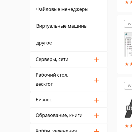
★
★
Файловые менеджеры
W
Виртуальные машины
другое
Серверы, сети
★
★
Рабочий стол,
десктоп
W
Бизнес
Образование, книги
★
★
Хобби, увлечения