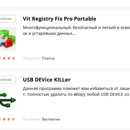
Vit Registry Fix Pro Portable
indows
Многофункциональный, безопасный и легкий в осво
ок и устаревших данных....
★
★
★
★
★
★
★
★
Лицензия:
Платно
USB DEVice KILLer
indows
Данная программа поможет вам избавиться от лишн
т: полностью удалить по вбору любой USB DEVICE из
★
★
★
★
★
★
★
★
Лицензия:
Бесплатно