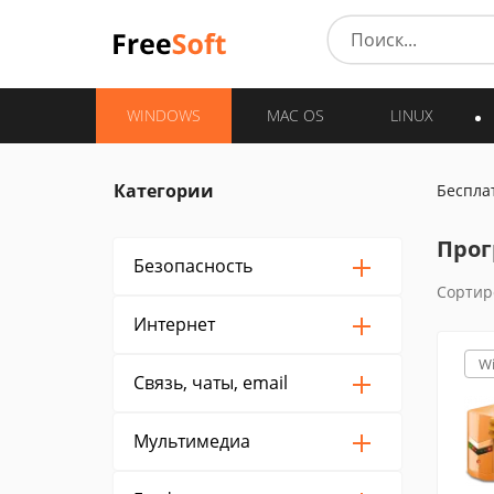
WINDOWS
MAC OS
LINUX
Категории
Беспла
Прог
Безопасность
Сортир
Интернет
W
Связь, чаты, email
Мультимедиа