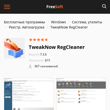
Бесплатные программы
Windows
Система, утилиты
Реестр, Автозагрузка
TweakNow RegCleaner
TweakNow RegCleaner
Версия:
7.3.6
Лицензия:
$15
367 скачиваний