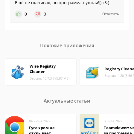
Ещё не скачивал, но программа нужная![:+5:]
0
0
Ответить
Похожие приложения
Wise Registry
Registry Clean
Cleaner
Версия: 4.20 (5.66
Версия: 10.7.3.7 (5.87 МБ)
Актуальные статьи
04 июня 2022
30 мая 2022
Гугл хром не
Teamviewer: чт
открывает
за программа