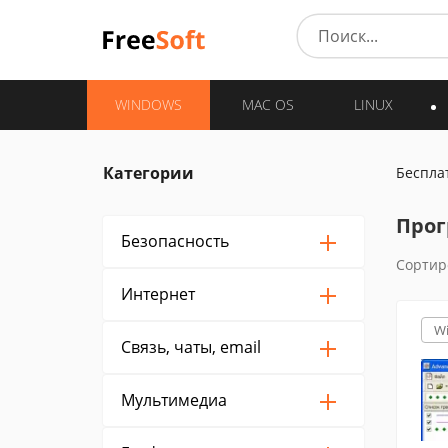
WINDOWS
MAC OS
LINUX
Категории
Беспла
Прог
Безопасность
Сортир
Интернет
W
Связь, чаты, email
Мультимедиа