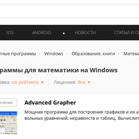
IOS
ANDROID
НОВОСТИ
СТАТЬИ И 
тные программы
Windows
Образование, книги
Матем
раммы для математики на Windows
овка:
по рейтингу
Лицензия:
Все
Advanced Grapher
indows
Мощная программа для построения графиков и их а
вольных уравнений, неравенств и таблиц. Вычисли
аметров графиков и координатной плоскости, печат