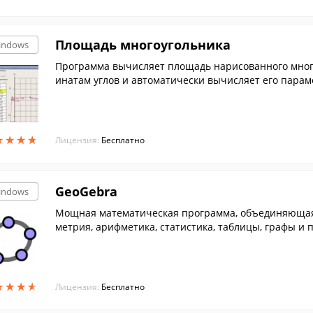
Площадь многоугольника
indows
Программа вычисляет площадь нарисованного много
инатам углов и автоматически вычисляет его парам
★
★
★
★
★
★
★
★
Лицензия:
Бесплатно
GeoGebra
indows
Мощная математическая программа, объединяющая в 
метрия, арифметика, статистика, таблицы, графы и п
★
★
★
★
★
★
★
★
Лицензия:
Бесплатно