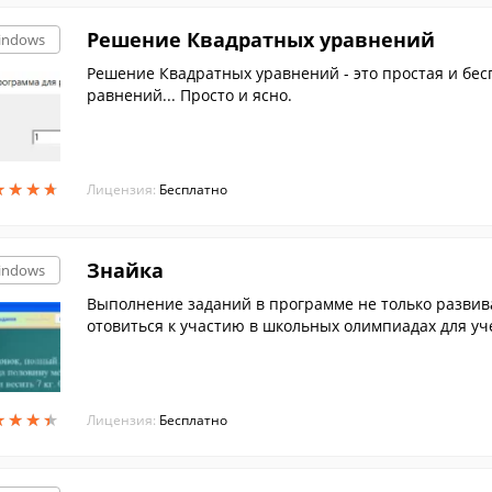
Решение Квадратных уравнений
indows
Решение Квадратных уравнений - это простая и бе
равнений... Просто и ясно.
★
★
★
★
★
★
★
★
Лицензия:
Бесплатно
Знайка
indows
Выполнение заданий в программе не только развива
отовиться к участию в школьных олимпиадах для уч
★
★
★
★
★
★
★
★
Лицензия:
Бесплатно