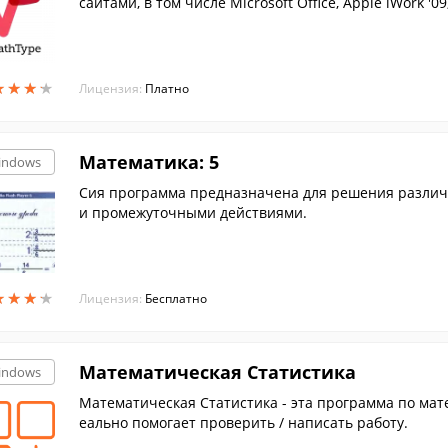
сайтами, в том числе Microsoft Office, Apple iWork '09
★
★
★
★
★
★
★
★
Лицензия:
Платно
Математика: 5
indows
Сия программа предназначена для решения различн
и промежуточными действиями.
★
★
★
★
★
★
★
★
Лицензия:
Бесплатно
Математическая Статистика
indows
Математическая Статистика - эта программа по мате
еально помогает проверить / написать работу.