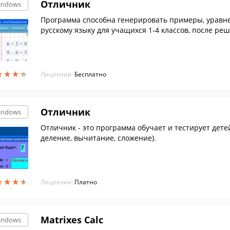
Отличник
indows
Программа способна генерировать примеры, уравне
русскому языку для учащихся 1-4 классов, после р
ую оценку;
★
★
★
★
★
★
★
★
Лицензия:
Бесплатно
Отличник
indows
Отличник - это программа обучает и тестирует дет
деление, вычитание, сложение).
★
★
★
★
★
★
★
★
Лицензия:
Платно
Matrixes Calc
indows