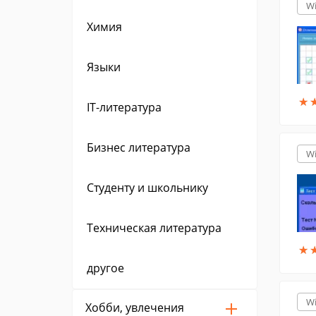
W
Химия
Языки
★
★
IT-литература
Бизнес литература
W
Cтуденту и школьнику
Техническая литература
★
★
другое
W
Хобби, увлечения