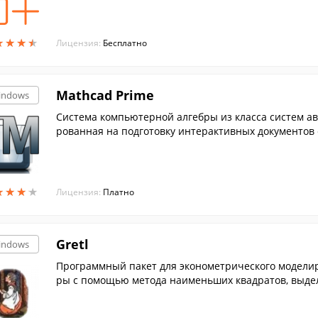
★
★
★
★
★
★
★
★
Лицензия:
Бесплатно
Mathcad Prime
indows
Система компьютерной алгебры из класса систем а
рованная на подготовку интерактивных документов
ем.
★
★
★
★
★
★
★
★
Лицензия:
Платно
Gretl
indows
Программный пакет для эконометрического модели
ры с помощью метода наименьших квадратов, выдел
яды.