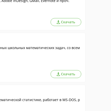
, Adobe InDesign, GMail, Evernote и проч.
Скачать
ых школьных математических задач, со всем
Скачать
матической статистике, работает в MS-DOS, р