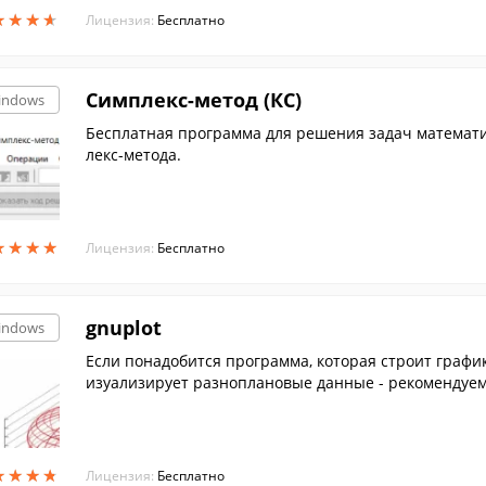
★
★
★
★
★
★
★
★
Лицензия:
Бесплатно
Симплекс-метод (КС)
indows
Бесплатная программа для решения задач математ
лекс-метода.
★
★
★
★
★
★
★
★
Лицензия:
Бесплатно
gnuplot
indows
Если понадобится программа, которая строит графи
изуализирует разноплановые данные - рекомендуем 
★
★
★
★
★
★
★
★
Лицензия:
Бесплатно