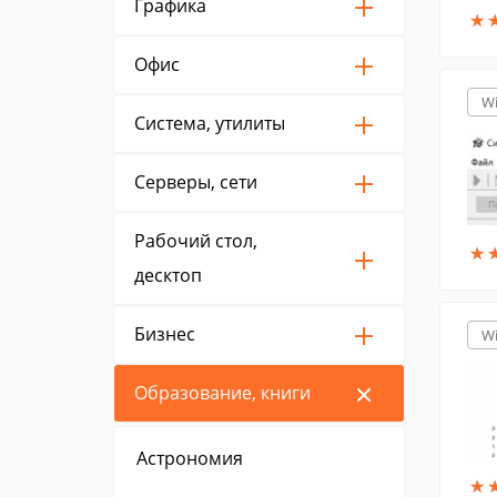
Графика
★
★
Офис
W
Система, утилиты
Серверы, сети
Рабочий стол,
★
★
десктоп
Бизнес
W
Образование, книги
Астрономия
★
★