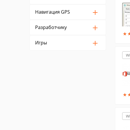
Навигация GPS
Разработчику
★
★
Игры
W
★
★
W