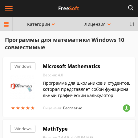
Категории
Лицензия
Программы для математики Windows 10
совместимые
Microsoft Mathematics
Windows
Версия: 4.0
Программа для школьников и студентов,
которая представляет собой функциона
льный графический калькулятор.
★
★
★
★
★
★
★
★
★
★
Лицензия:
Бесплатно
MathType
Windows
Версия: 7.4.4 Buil (40.94 МБ)