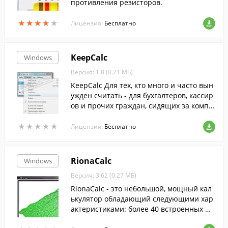
противления резисторов.
★
★
★
★
★
★
★
★
★
★
Лицензия:
Бесплатно
KeepCalc
Windows
Версия: 1.8 (0.21 МБ)
KeepCalc Для тех, кто много и часто вын
ужден считать - для бухгалтеров, кассир
ов и прочих граждан, сидящих за компь
ютером, но не отвыкших от настольного
★
★
★
★
★
★
★
★
★
★
калькулятора.
Лицензия:
Бесплатно
RionaCalc
Windows
Версия: 3.62 (0.27 МБ)
RionaCalc - это небольшой, мощный кал
ькулятор обладающий следующими хар
актеристиками: более 40 встроенных фу
нкций, встроенный конвертер единиц и