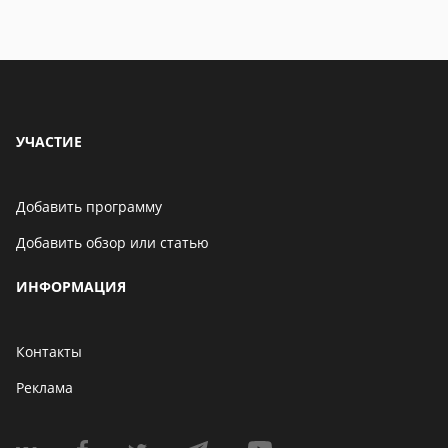
Бенчмарк AnTuTu
опубликовал список самых
производительных
смартфонов августа
06 мая 2021
УЧАСТИЕ
Добавить программу
Добавить обзор или статью
ИНФОРМАЦИЯ
Контакты
Реклама