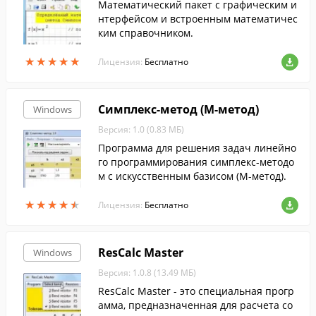
Математический пакет с графическим и
нтерфейсом и встроенным математичес
ким справочником.
★
★
★
★
★
★
★
★
★
★
Лицензия:
Бесплатно
Симплекс-метод (М-метод)
Windows
Версия: 1.0 (0.83 МБ)
Программа для решения задач линейно
го программирования симплекс-методо
м с искусственным базисом (М-метод).
★
★
★
★
★
★
★
★
★
★
Лицензия:
Бесплатно
ResCalc Master
Windows
Версия: 1.0.8 (13.49 МБ)
ResCalc Master - это специальная прогр
амма, предназначенная для расчета со