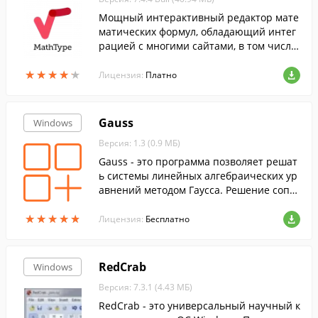
Мощный интерактивный редактор мате
матических формул, обладающий интег
рацией с многими сайтами, в том числе
Microsoft Office, Apple iWork '09, Adobe In
★
★
★
★
★
★
★
★
★
★
Design, GMail, Evernote и проч.
Лицензия:
Платно
Gauss
Windows
Версия: 1.3 (0.9 МБ)
Gauss - это программа позволяет решат
ь системы линейных алгебраических ур
авнений методом Гаусса. Решение сопр
овождается подробными объяснениями.
★
★
★
★
★
★
★
★
★
★
Лицензия:
Бесплатно
RedCrab
Windows
Версия: 7.3.1 (4.43 МБ)
RedCrab - это универсальный научный к