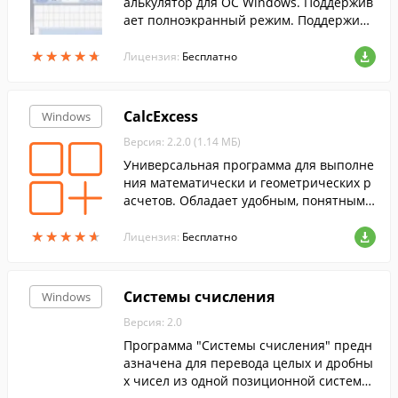
алькулятор для ОС Windows. Поддержив
ает полноэкранный режим. Поддержива
ет полноэкранный режим. Умеет выпол
★
★
★
★
★
★
★
★
★
★
нять как простые математические опер
Лицензия:
Бесплатно
ации, так и решать сложные уравнения.
CalcExcess
Windows
Версия: 2.2.0 (1.14 МБ)
Универсальная программа для выполне
ния математически и геометрических р
асчетов. Обладает удобным, понятным
интерфейсом и проста в использовани
★
★
★
★
★
★
★
★
★
★
и.
Лицензия:
Бесплатно
Системы счисления
Windows
Версия: 2.0
Программа "Системы счисления" предн
азначена для перевода целых и дробны
х чисел из одной позиционной системы