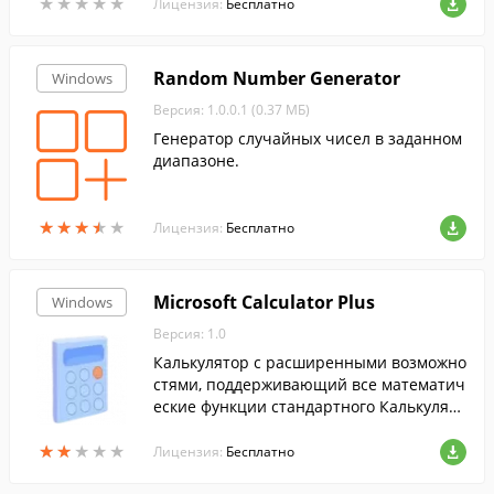
★
★
★
★
★
★
★
★
★
★
змерений, операции с комплексными ч
Лицензия:
Бесплатно
ислами и обыкновенными дробями
Random Number Generator
Windows
Версия: 1.0.0.1 (0.37 МБ)
Генератор случайных чисел в заданном
диапазоне.
★
★
★
★
★
★
★
★
★
★
Лицензия:
Бесплатно
Microsoft Calculator Plus
Windows
Версия: 1.0
Калькулятор с расширенными возможно
стями, поддерживающий все математич
еские функции стандартного Калькулято
ра из ОС Windows, но дополнительно об
★
★
★
★
★
★
★
★
★
★
еспечивающий несколько новых типов
Лицензия:
Бесплатно
преобразования значений. Основная п