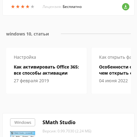
счисления с неотрицательными целочи
★
★
★
★
★
★
★
★
★
★
сленными основаниями в другую. Диап
Лицензия:
Бесплатно
азон значений систем счисления - от 2
до 36 включительно.
windows 10, статьи
Настройка
Как открыть файл
Как активировать Office 365:
Особенности фор
все способы активации
чем открыть фа
электронной кн
27 февраля 2019
04 июня 2022
SMath Studio
Windows
Версия: 0.99.7030 (2.24 МБ)