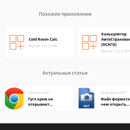
Похожие приложения
Калькулятор
Cold Room Calc
АвтоСтрахова
(ОСАГО)
Версия: 4.1r (2 МБ)
Версия: 1.21 (0.05
Актуальные статьи
04 июня 2022
04 февраля 2019
Гугл хром не
Файл формата 
открывает
чем открыть,
страницы
описание,
особенности