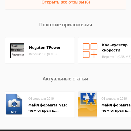
Открыть все отзывы (6)
Похожие приложения
Калькулятор
Negaton TPower
скорости
Версия: 1.0 (0 МБ)
Версия: 1 (0.38 МБ
Актуальные статьи
04 февраля 2019
04 февраля 2019
Файл формата NEF:
Файл формата 
чем открыть,
чем открыть,
описание,
описание,
особенности
особенности