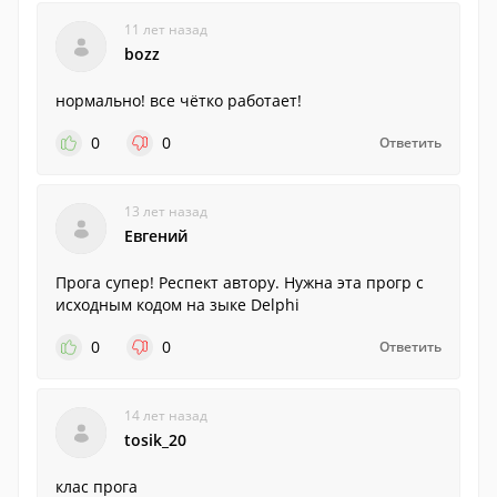
11 лет назад
bozz
нормально! все чётко работает!
0
0
Ответить
13 лет назад
Евгений
Прога супер! Респект автору. Нужна эта прогр с
исходным кодом на зыке Delphi
0
0
Ответить
14 лет назад
tosik_20
клас прога