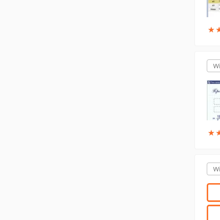
★
★
W
★
★
W