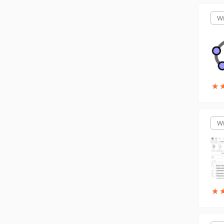
W
★
★
W
★
★