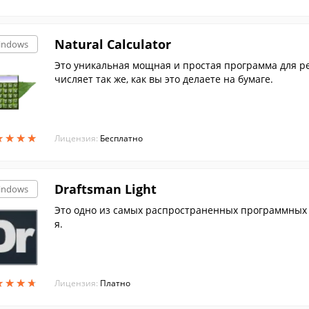
Natural Calculator
indows
Это уникальная мощная и простая программа для р
числяет так же, как вы это делаете на бумаге.
★
★
★
★
★
★
★
★
Лицензия:
Бесплатно
Draftsman Light
indows
Это одно из самых распространенных программных 
я.
★
★
★
★
★
★
★
★
Лицензия:
Платно