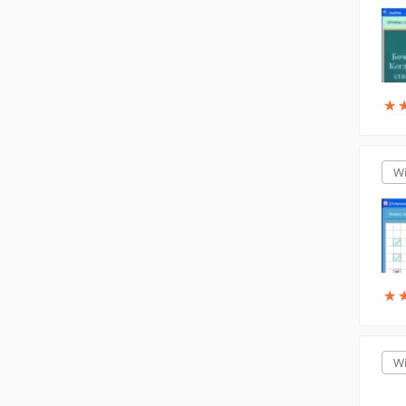
★
★
W
★
★
W