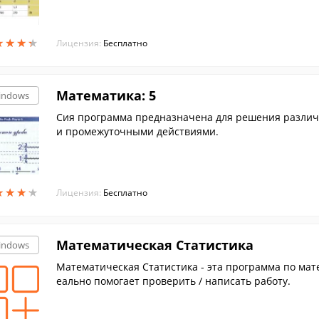
★
★
★
★
★
★
★
★
Лицензия:
Бесплатно
Математика: 5
indows
Сия программа предназначена для решения различн
и промежуточными действиями.
★
★
★
★
★
★
★
★
Лицензия:
Бесплатно
Математическая Статистика
indows
Математическая Статистика - эта программа по мате
еально помогает проверить / написать работу.