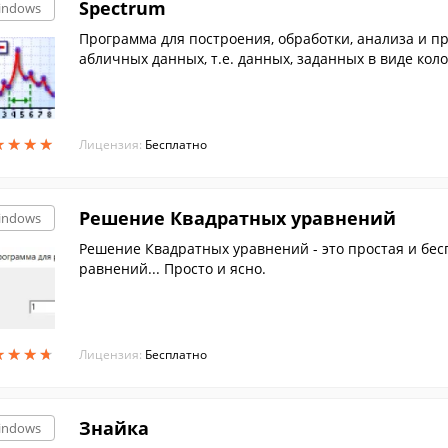
Spectrum
indows
Программа для построения, обработки, анализа и п
абличных данных, т.е. данных, заданных в виде кол
★
★
★
★
★
★
★
★
Лицензия:
Бесплатно
Решение Квадратных уравнений
indows
Решение Квадратных уравнений - это простая и бе
равнений... Просто и ясно.
★
★
★
★
★
★
★
★
Лицензия:
Бесплатно
Знайка
indows