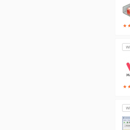
★
★
W
★
★
W