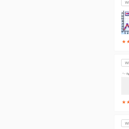
W
★
★
W
★
★
W