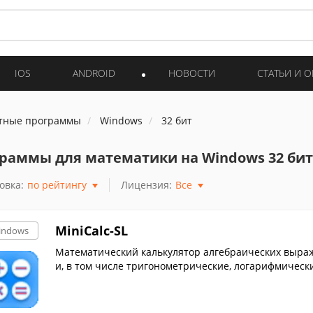
IOS
ANDROID
НОВОСТИ
СТАТЬИ И 
тные программы
Windows
32 бит
раммы для математики на Windows 32 бит
овка:
по рейтингу
Лицензия:
Все
MiniCalc-SL
indows
Математический калькулятор алгебраических выра
и, в том числе тригонометрические, логарифмическ