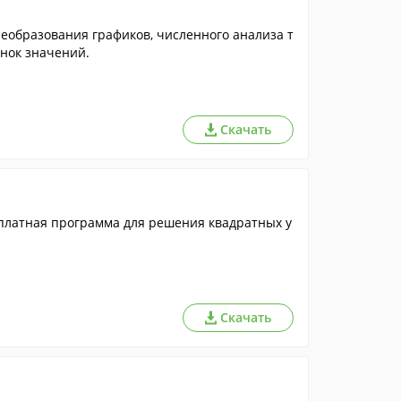
реобразования графиков, численного анализа т
онок значений.
Скачать
сплатная программа для решения квадратных у
Скачать