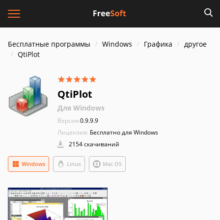
Бесплатные программы
Windows
Графика
другое
QtiPlot
QtiPlot
Для Windows
Версия:
0.9.9.9
Лицензия:
Бесплатно для Windows
2154 скачиваний
Windows
Linux
Mac OS