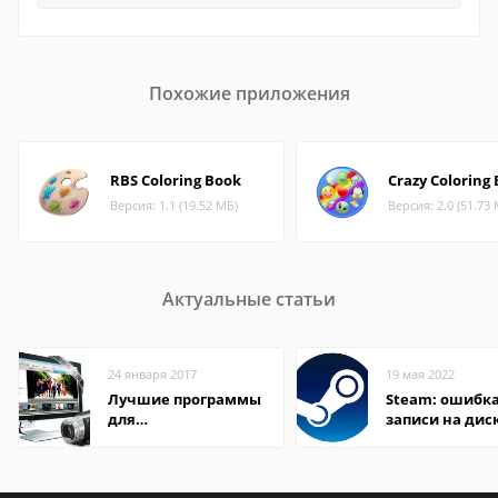
Похожие приложения
RBS Coloring Book
Crazy Coloring
Версия: 1.1 (19.52 МБ)
Версия: 2.0 (51.73
Актуальные статьи
24 января 2017
19 мая 2022
Лучшие программы
Steam: ошибка
для
записи на дис
редактирования
видео: подробные
обзоры