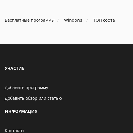
В Telegram появится
игру
возможность скрыть
номер телефона
Бесплатные программы
Windows
ТОП софта
06 мая 2021
Бенчмарк AnTuTu
опубликовал список самых
производительных
смартфонов августа
06 мая 2021
УЧАСТИЕ
Добавить программу
Добавить обзор или статью
ИНФОРМАЦИЯ
Контакты