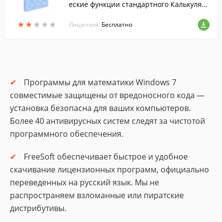
еские функции стандартного Калькулято
ра из ОС Windows, но дополнительно об
★
★
★
★
★
★
★
★
★
★
еспечивающий несколько новых типов
Лицензия:
Бесплатно
преобразования значений. Основная п
риятная особенность программы - моду
ль перевода одних единиц измерения в
другие.
Программы для математики Windows 7
совместимые защищены от вредоносного кода —
установка безопасна для ваших компьютеров.
Более 40 антивирусных систем следят за чистотой
программного обеспечения.
FreeSoft обеспечивает быстрое и удобное
скачивание лицензионных программ, официально
переведенных на русский язык. Мы не
распространяем взломанные или пиратские
дистрибутивы.