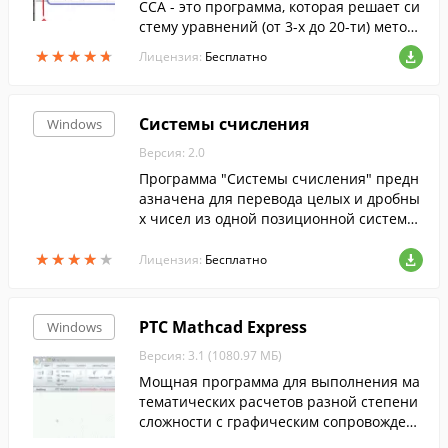
ССА - это программа, которая решает си
стему уравнений (от 3-х до 20-ти) методо
м Гаусса.
★
★
★
★
★
★
★
★
★
★
Лицензия:
Бесплатно
Системы счисления
Windows
Версия: 2.0
Программа "Системы счисления" предн
азначена для перевода целых и дробны
х чисел из одной позиционной системы
счисления с неотрицательными целочи
★
★
★
★
★
★
★
★
★
★
сленными основаниями в другую. Диап
Лицензия:
Бесплатно
азон значений систем счисления - от 2
до 36 включительно.
PTC Mathcad Express
Windows
Версия: 3.1 (1080.97 МБ)
Мощная программа для выполнения ма
тематических расчетов разной степени
сложности с графическим сопровожден
ием.