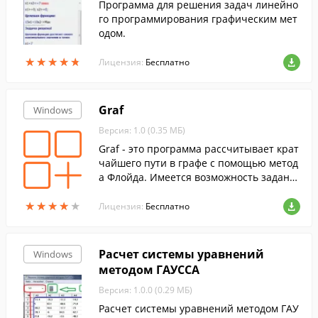
Программа для решения задач линейно
го программирования графическим мет
одом.
★
★
★
★
★
★
★
★
★
★
Лицензия:
Бесплатно
Graf
Windows
Версия: 1.0 (0.35 МБ)
Graf - это программа рассчитывает крат
чайшего пути в графе с помощью метод
а Флойда. Имеется возможность задани
я графа визуально (графически) либо с п
★
★
★
★
★
★
★
★
★
★
омощью матрицы смежности.
Лицензия:
Бесплатно
Расчет системы уравнений
Windows
методом ГАУССА
Версия: 1.0.0 (0.29 МБ)
Расчет системы уравнений методом ГАУ