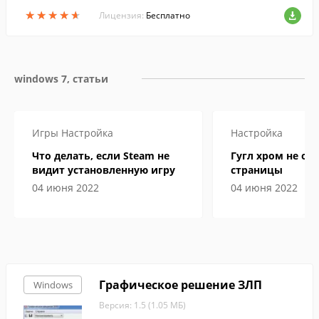
интерфейсом и проста в использовани
★
★
★
★
★
★
★
★
★
★
и.
Лицензия:
Бесплатно
windows 7, статьи
Игры
Настройка
Настройка
Что делать, если Steam не
Гугл хром не от
видит установленную игру
страницы
04 июня 2022
04 июня 2022
Графическое решение ЗЛП
Windows
Версия: 1.5 (1.05 МБ)