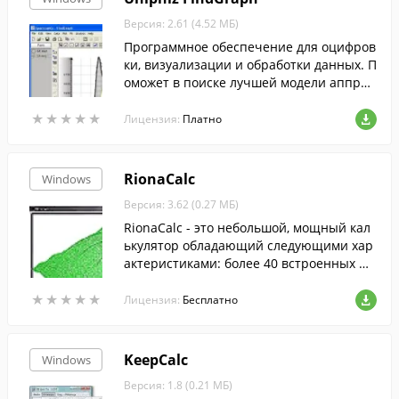
Версия: 2.61 (4.52 МБ)
Программное обеспечение для оцифров
ки, визуализации и обработки данных. П
оможет в поиске лучшей модели аппрак
симации.
★
★
★
★
★
★
★
★
★
★
Лицензия:
Платно
RionaCalc
Windows
Версия: 3.62 (0.27 МБ)
RionaCalc - это небольшой, мощный кал
ькулятор обладающий следующими хар
актеристиками: более 40 встроенных фу
нкций, встроенный конвертер единиц и
★
★
★
★
★
★
★
★
★
★
змерений, операции с комплексными ч
Лицензия:
Бесплатно
ислами и обыкновенными дробями
KeepCalc
Windows
Версия: 1.8 (0.21 МБ)