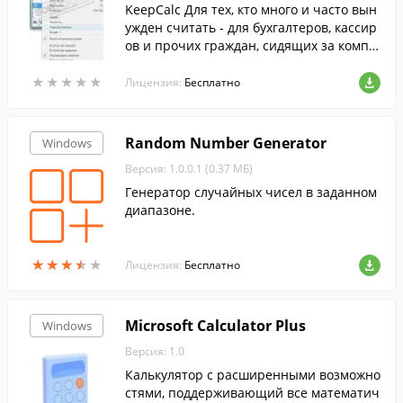
KeepCalc Для тех, кто много и часто вын
ужден считать - для бухгалтеров, кассир
ов и прочих граждан, сидящих за компь
ютером, но не отвыкших от настольного
★
★
★
★
★
★
★
★
★
★
калькулятора.
Лицензия:
Бесплатно
Random Number Generator
Windows
Версия: 1.0.0.1 (0.37 МБ)
Генератор случайных чисел в заданном
диапазоне.
★
★
★
★
★
★
★
★
★
★
Лицензия:
Бесплатно
Microsoft Calculator Plus
Windows
Версия: 1.0
Калькулятор с расширенными возможно
стями, поддерживающий все математич