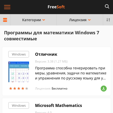
Категории
Лицензия
Программы для математики Windows 7
совместимые
Отличник
Windows
Версия: 3.38 (1.27 МБ)
Программа способна генерировать при
меры, уравнения, задачи по математике
и упражнения по русскому языку для уч
ащихся 1-4 классов, после решения кото
★
★
★
★
★
★
★
★
★
★
рых ученик получает соответствующую
Лицензия:
Бесплатно
оценку;
Microsoft Mathematics
Windows
Версия: 4.0