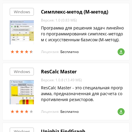
Симплекс-метод (М-метод)
Windows
Версия: 1.0 (0.83 МБ)
Программа для решения задач линейно
го программирования симплекс-методо
м с искусственным базисом (М-метод).
★
★
★
★
★
★
★
★
★
★
Лицензия:
Бесплатно
ResCalc Master
Windows
Версия: 1.0.8 (13.49 МБ)
ResCalc Master - это специальная прогр
амма, предназначенная для расчета со
противления резисторов.
★
★
★
★
★
★
★
★
★
★
Лицензия:
Бесплатно
Uniphiz FindGraph
Windows