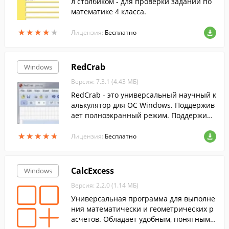
л столбиком - для проверки заданий по
математике 4 класса.
★
★
★
★
★
★
★
★
★
★
Лицензия:
Бесплатно
RedCrab
Windows
Версия: 7.3.1 (4.43 МБ)
RedCrab - это универсальный научный к
алькулятор для ОС Windows. Поддержив
ает полноэкранный режим. Поддержива
ет полноэкранный режим. Умеет выпол
★
★
★
★
★
★
★
★
★
★
нять как простые математические опер
Лицензия:
Бесплатно
ации, так и решать сложные уравнения.
CalcExcess
Windows
Версия: 2.2.0 (1.14 МБ)
Универсальная программа для выполне
ния математически и геометрических р
асчетов. Обладает удобным, понятным