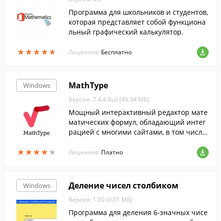
Программа для школьников и студентов,
которая представляет собой функциона
льный графический калькулятор.
★
★
★
★
★
★
★
★
★
★
Лицензия:
Бесплатно
MathType
Windows
Версия: 7.4.4 Buil (40.94 МБ)
Мощный интерактивный редактор мате
матических формул, обладающий интег
рацией с многими сайтами, в том числе
Microsoft Office, Apple iWork '09, Adobe In
★
★
★
★
★
★
★
★
★
★
Design, GMail, Evernote и проч.
Лицензия:
Платно
Деление чисел столбиком
Windows
Версия: 1.00 (0.01 МБ)
Программа для деления 6-значных чисе