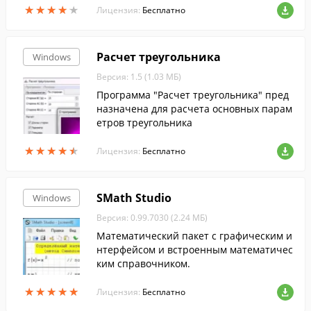
★
★
★
★
★
★
★
★
★
★
Лицензия:
Бесплатно
Расчет треугольника
Windows
Версия: 1.5 (1.03 МБ)
Программа "Расчет треугольника" пред
назначена для расчета основных парам
етров треугольника
★
★
★
★
★
★
★
★
★
★
Лицензия:
Бесплатно
SMath Studio
Windows
Версия: 0.99.7030 (2.24 МБ)
Математический пакет с графическим и
нтерфейсом и встроенным математичес
ким справочником.
★
★
★
★
★
★
★
★
★
★
Лицензия:
Бесплатно