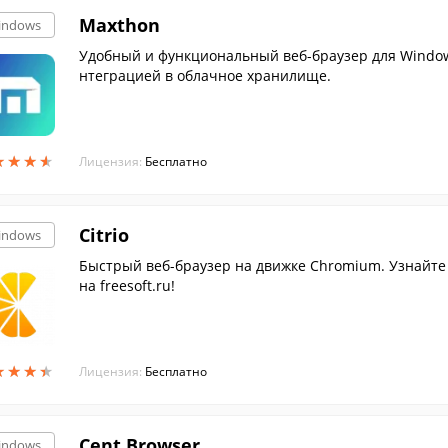
Maxthon
indows
Удобный и функциональный веб-браузер для Windo
нтеграцией в облачное хранилище.
★
★
★
★
★
★
★
★
Лицензия:
Бесплатно
Citrio
indows
Быстрый веб-браузер на движке Chromium. Узнайте
на freesoft.ru!
★
★
★
★
★
★
★
★
Лицензия:
Бесплатно
Cent Browser
indows