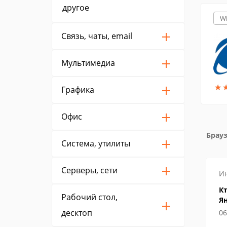
другое
W
Связь, чаты, email
Мультимедиа
★
★
Графика
Офис
Брауз
Система, утилиты
Серверы, сети
Настройка
И
крывает
Где в Яндекс браузере
Кт
Рабочий стол,
хранятся пароли
Я
десктоп
06 июня 2022
06