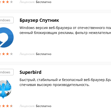
★
★
★
★
★
★
★
★
Лицензия:
Бесплатно
Браузер Спутник
indows
Windows версия веб-браузера от отечественного по
оенный блокировщик рекламы, фильтр нежелательно
★
★
★
★
★
★
★
★
Лицензия:
Бесплатно
Superbird
indows
Быстрый, стабильный и безопасный веб-браузер.Бр
спечивая высокую производительность.
★
★
★
★
★
★
★
★
Лицензия:
Бесплатно