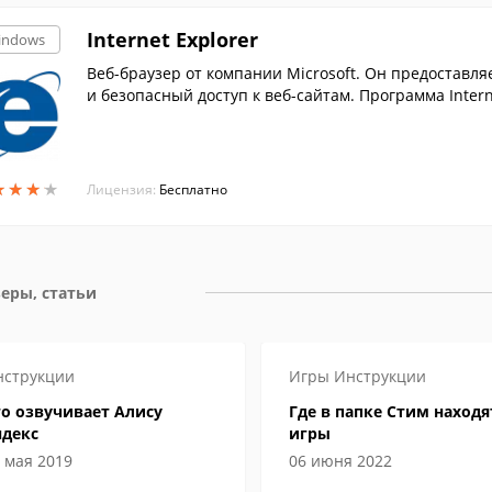
Internet Explorer
indows
Веб-браузер от компании Microsoft. Он предоставл
и безопасный доступ к веб-сайтам. Программа Inter
андарты.
★
★
★
★
★
★
★
★
Лицензия:
Бесплатно
еры, статьи
нструкции
Игры
Инструкции
о озвучивает Алису
Где в папке Стим находя
ндекс
игры
 мая 2019
06 июня 2022