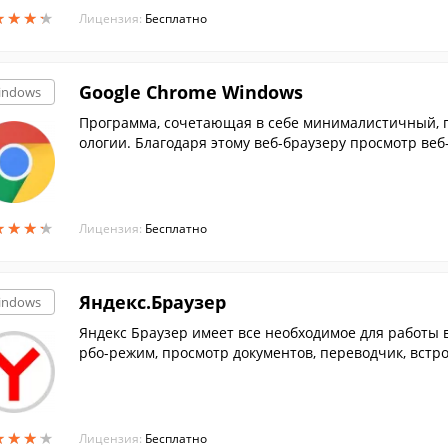
★
★
★
★
★
★
★
★
Лицензия:
Бесплатно
Google Chrome Windows
indows
Программа, сочетающая в себе минималистичный, 
ологии. Благодаря этому веб-браузеру просмотр веб
м.
★
★
★
★
★
★
★
★
Лицензия:
Бесплатно
Яндекс.Браузер
indows
Яндекс Браузер имеет все необходимое для работы 
рбо-режим, просмотр документов, переводчик, встр
р....
★
★
★
★
★
★
★
★
Лицензия:
Бесплатно