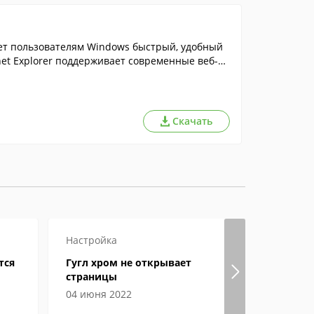
яет пользователям Windows быстрый, удобный
net Explorer поддерживает современные веб-ст
Скачать
Настройка
Настройка
тся
Гугл хром не открывает
Где в Янд
страницы
хранятся 
04 июня 2022
06 июня 2