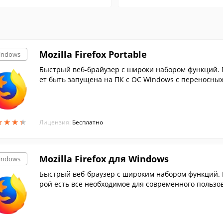
Mozilla Firefox Portable
indows
Быстрый веб-брайузер с широки набором функций. П
ет быть запущена на ПК с ОС Windows с переносных 
★
★
★
★
★
★
★
★
Лицензия:
Бесплатно
Mozilla Firefox для Windows
indows
Быстрый веб-браузер с широким набором функций. Mo
рой есть все необходимое для современного пользо