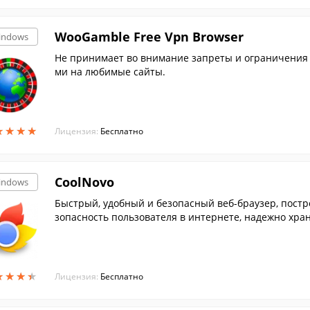
WooGamble Free Vpn Browser
indows
Не принимает во внимание запреты и ограничения 
ми на любимые сайты.
★
★
★
★
★
★
★
★
Лицензия:
Бесплатно
CoolNovo
indows
Быстрый, удобный и безопасный веб-браузер, пост
зопасность пользователя в интернете, надежно хр
★
★
★
★
★
★
★
★
Лицензия:
Бесплатно