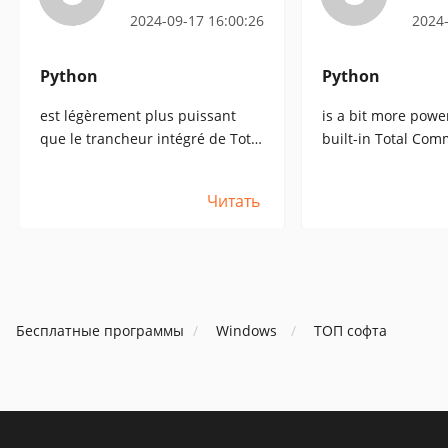
2024-09-17 16:00:26
2024-
Python
Python
est légèrement plus puissant
is a bit more powe
que le trancheur intégré de Total
built-in Total Com
Commander (il vous permet de
(it allows you to div
diviser en parties égales plutôt
equal parts instea
Читать
que de spécifier une taille), mais
the size), but in mo
dans la plupart des cas c'est
insignificant and T
insignifiant et Total Commander
Commander will b
sera plus que suffisant.
sufficient.
Бесплатные программы
Windows
ТОП софта