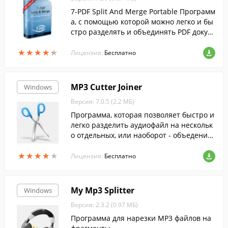
7-PDF Split And Merge Portable Программ
а, с помощью которой можно легко и бы
стро разделять и объединять PDF докум
енты.Внимание! Загружать 7-PDF Split A
★
★
★
★
★
★
★
★
★
★
nd Merge Portable у нас безоп…
Лицензия:
Бесплатно
MP3 Cutter Joiner
Windows
Версия: 7.0.5 (2.2 МБ)
Программа, которая позволяет быстро и
легко разделить аудиофайл на нескольк
о отдельных, или наоборот - объеденить
несколько в один.
★
★
★
★
★
★
★
★
★
★
Лицензия:
Бесплатно
My Mp3 Splitter
Windows
Версия: 2.3.2 (0.97 МБ)
Программа для нарезки MP3 файлов на