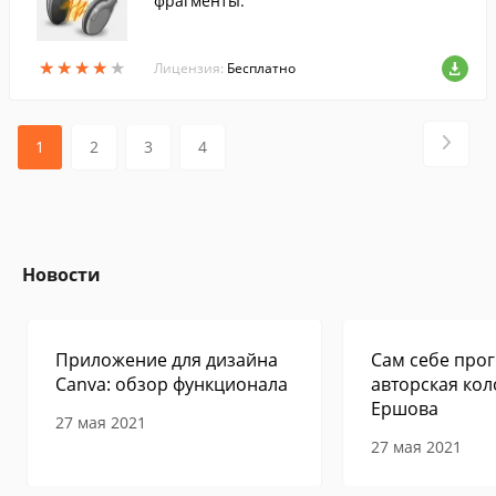
фрагменты.
★
★
★
★
★
★
★
★
★
★
Лицензия:
Бесплатно
1
2
3
4
Новости
Приложение для дизайна
Сам себе прог
Canva: обзор функционала
авторская кол
Ершова
27 мая 2021
27 мая 2021