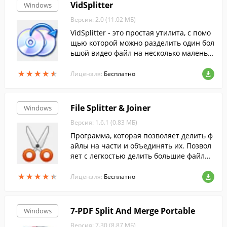
VidSplitter
Windows
Версия: 2.0 (11.02 МБ)
VidSplitter - это простая утилита, с помо
щью которой можно разделить один бол
ьшой видео файл на несколько маленьк
их. Она поддерживает видео файлы в ф
★
★
★
★
★
★
★
★
★
★
ормате AVI, MPEG, WMV, ASF, MP4 и MOV.
Лицензия:
Бесплатно
File Splitter & Joiner
Windows
Версия: 1.6.1 (0.83 МБ)
Программа, которая позволяет делить ф
айлы на части и объединять их. Позвол
яет с легкостью делить большие файлы
на части для передачи их по сети, или к
★
★
★
★
★
★
★
★
★
★
опирования на маленькие носители.
Лицензия:
Бесплатно
7-PDF Split And Merge Portable
Windows
Версия: 7.30 (8.87 МБ)