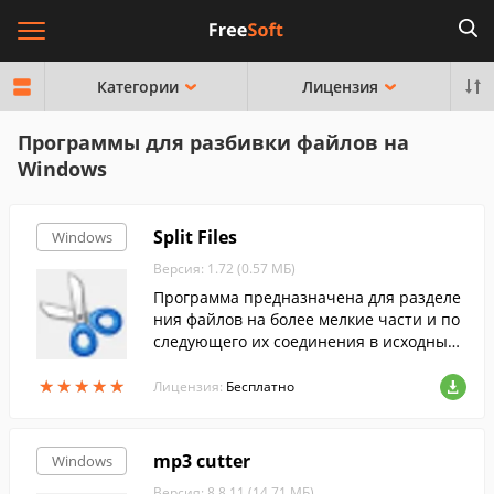
Категории
Лицензия
Программы для разбивки файлов на
Windows
Split Files
Windows
Версия: 1.72 (0.57 МБ)
Программа предназначена для разделе
ния файлов на более мелкие части и по
следующего их соединения в исходный
файл. Очень часто это используется пр
★
★
★
★
★
★
★
★
★
★
и загрузке файлов на сервер, который о
Лицензия:
Бесплатно
раничивает объем принимаемых файло
в.
mp3 cutter
Windows
Версия: 8.8.11 (14.71 МБ)