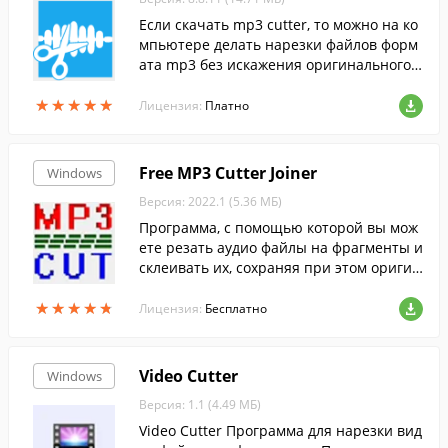
Если скачать mp3 cutter, то можно на ко
мпьютере делать нарезки файлов форм
ата mp3 без искажения оригинального к
ачества звучания....
★
★
★
★
★
★
★
★
★
★
Лицензия:
Платно
Free MP3 Cutter Joiner
Windows
Версия: 2022.1 (5.36 МБ)
Программа, с помощью которой вы мож
ете резать аудио файлы на фрагменты и
склеивать их, сохраняя при этом оригин
альное качество звука.
★
★
★
★
★
★
★
★
★
★
Лицензия:
Бесплатно
Video Cutter
Windows
Версия: 1.1 (4.49 МБ)
Video Cutter Программа для нарезки вид