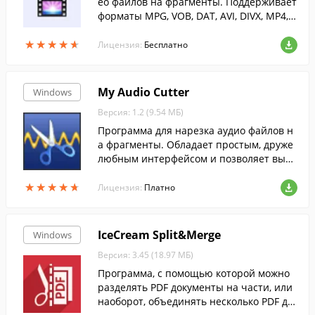
ео файлов на фрагменты. Поддерживает
форматы MPG, VOB, DAT, AVI, DIVX, MP4,
WMV, MOV, MKV, FLV и др.Внимание! Ска
★
★
★
★
★
★
★
★
★
★
чивать Video Cutter у нас без...
Лицензия:
Бесплатно
My Audio Cutter
Windows
Версия: 1.2 (9.54 МБ)
Программа для нарезка аудио файлов н
а фрагменты. Обладает простым, друже
любным интерфейсом и позволяет выре
зать фрагменты из трека, обозначая его
★
★
★
★
★
★
★
★
★
★
начало и конец в визуальном или ручно
Лицензия:
Платно
м режиме.
IceCream Split&Merge
Windows
Версия: 3.45 (18.97 МБ)
Программа, с помощью которой можно
разделять PDF документы на части, или
наоборот, объединять несколько PDF до