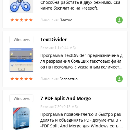
Способна работать в двух режимах. Ска
чайте бесплатно на Freesoft.
★
★
★
★
★
★
★
★
★
★
Лицензия:
Платно
TextDivider
Windows
Версия: 1.1 (0.44 МБ)
Программа TextDivider предназначена д
ля разрезания больших текстовых файл
ов на несколько, с указанным количеств
ом строк. Добавлена поддержка строк ф
★
★
★
★
★
★
★
★
★
★
ормата UNIX.
Лицензия:
Бесплатно
7-PDF Split And Merge
Windows
Версия: 7.30 (9.13 МБ)
Программа позволитлегко и быстро раз
делять и объединять PDF документы.В 7
-PDF Split And Merge для Windows есть в