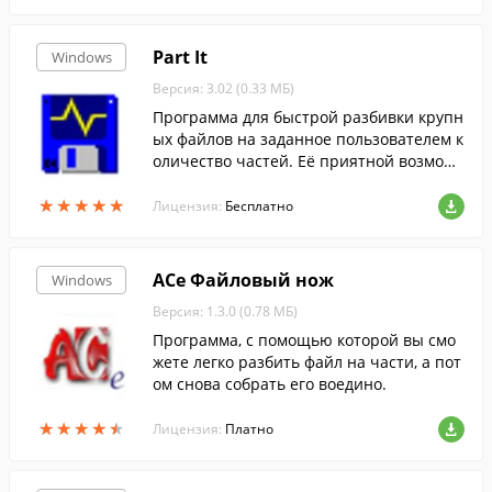
Part It
Windows
Версия: 3.02 (0.33 МБ)
Программа для быстрой разбивки крупн
ых файлов на заданное пользователем к
оличество частей. Её приятной возможн
остью является наличие функции выбор
★
★
★
★
★
★
★
★
★
★
а желаемого размера полученных файл
Лицензия:
Бесплатно
ов, а также возможность их склеивания
в исходный файл.
ACe Файловый нож
Windows
Версия: 1.3.0 (0.78 МБ)
Программа, с помощью которой вы смо
жете легко разбить файл на части, а пот
ом снова собрать его воедино.
★
★
★
★
★
★
★
★
★
★
Лицензия:
Платно