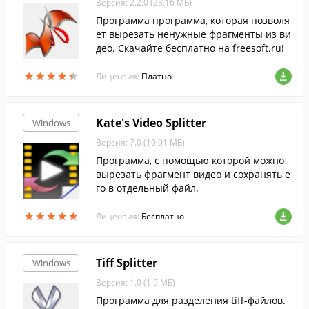
Версия: 2.2.0 (23.16 МБ)
Программа программа, которая позволя
ет вырезать ненужные фрагменты из ви
део. Скачайте бесплатно на freesoft.ru!
★
★
★
★
★
★
★
★
★
★
Лицензия:
Платно
Kate's Video Splitter
Windows
Версия: 7.0 (10.01 МБ)
Программа, с помощью которой можно
вырезать фрагмент видео и сохранять е
го в отдельный файл.
★
★
★
★
★
★
★
★
★
★
Лицензия:
Бесплатно
Tiff Splitter
Windows
Версия: 1.0 (1.9 МБ)
Программа для разделения tiff-файлов.