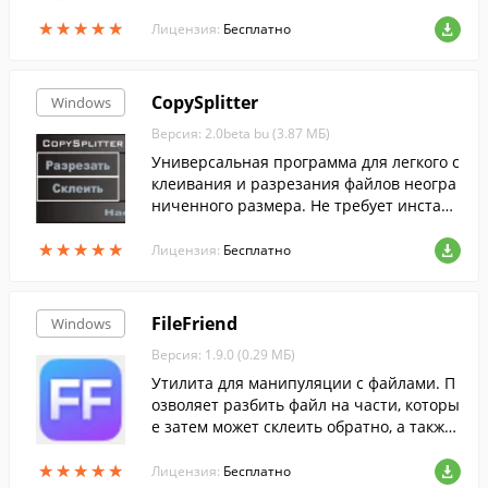
озможность группирования, удаления и
★
★
★
★
★
★
★
★
★
★
редактирования страниц.
Лицензия:
Бесплатно
CopySplitter
Windows
Версия: 2.0beta bu (3.87 МБ)
Универсальная программа для легкого с
клеивания и разрезания файлов неогра
ниченного размера. Не требует инсталл
яции.
★
★
★
★
★
★
★
★
★
★
Лицензия:
Бесплатно
FileFriend
Windows
Версия: 1.9.0 (0.29 МБ)
Утилита для манипуляции с файлами. П
озволяет разбить файл на части, которы
е затем может склеить обратно, а также
защищать файлы и папки паролем и не
★
★
★
★
★
★
★
★
★
★
только.
Лицензия:
Бесплатно