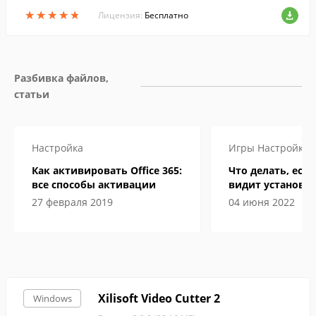
кументов в один файл.
★
★
★
★
★
★
★
★
★
★
Лицензия:
Бесплатно
Разбивка файлов, 
статьи
Настройка
Игры
Настройка
Как активировать Office 365:
Что делать, если
все способы активации
видит установл
27 февраля 2019
04 июня 2022
Xilisoft Video Cutter 2
Windows